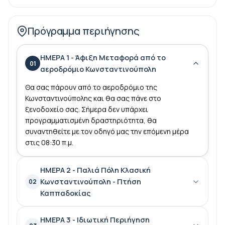
Κωνσταντινούπολη, την Καππαδοκία και την Έφεσο,
τρεις από τις πιο εμβληματικές πόλεις της χώρας.
Πρόγραμμα περιήγησης
ΗΜΕΡΑ 1 - Άφιξη Μεταφορά από το
Η ξενάγηση είναι σχεδιασμένη για ταξιδιώτες που
01
αεροδρόμιο Κωνσταντινούπολη
θέλουν να εξερευνήσουν την ιστορία, τον πολιτισμό
Θα σας πάρουν από το αεροδρόμιο της
και τη φυσική ομορφιά της Τουρκίας,
Κωνσταντινούπολης και θα σας πάνε στο
απολαμβάνοντας την ευκολία των πτήσεων για να
ξενοδοχείο σας. Σήμερα δεν υπάρχει
αξιοποιήσουν στο έπακρο το χρόνο τους.
προγραμματισμένη δραστηριότητα, θα
συναντηθείτε με τον οδηγό μας την επόμενη μέρα
στις 08:30 π.μ.
ΗΜΕΡΑ 2 - Παλιά Πόλη Κλασική
Κωνσταντινούπολη - Πτήση
02
Καππαδοκίας
ΗΜΕΡΑ 3 - Ιδιωτική Περιήγηση