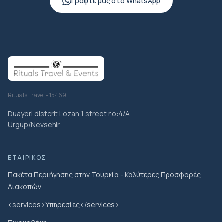
Γράψτε μας στο WhatsApp
Rituals Travel - 15469
Duayeri distcrit Lozan 1 street no:4/A
Urgup/Nevsehir
ΕΤΑΙΡΙΚΌΣ
Πακέτα Περιήγησης στην Τουρκία - Καλύτερες Προσφορές
Διακοπών
<services>Υπηρεσίες</services>