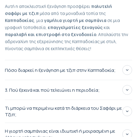
Αυτή η αποκλειστική ξενάγηση προσφέρει
πολυτελή
σαφάρι με τζιπ
μέσα από τα μοναδικά τοπία της
Καππαδοκίας
, μια
γαμήλια γιορτή με σαμπάνια
σε μια
γραφική τοποθεσία,
επαγγελματίες ξεναγούς
και
παραλαβή και επιστροφή στο ξενοδοχείο
. Απολαύστε την
αδρεναλίνη της εξερεύνησης της Καππαδοκίας με στυλ,
πίνοντας σαμπάνια σε εκπληκτικές θέσεις!
Πόσο διαρκεί η ξενάγηση με τζιπ στην Καππαδοκία;
3-4 ώρες
3. Πού ξεκινά και πού τελειώνει η περιοδεία;
εκτός δρόμου
περιπέτειες
εορταστική σαμπάνια
περιοδία ξεκινά και τελειώνει
ξενοδοχείο
νεραϊδένιες καμινάδες της Καππαδοκίας
Τι μπορώ να περιμένω κατά τη διάρκεια του Σαφάρι με
Τζιπ;
Γκορέμε, Ουργκούπ ή Ουτσισάρ
τους πιο
Η γιορτή σαμπάνιας είναι ιδιωτική ή μοιρασμένη με
εμβληματικούς προορισμούς της Καππαδοκίας