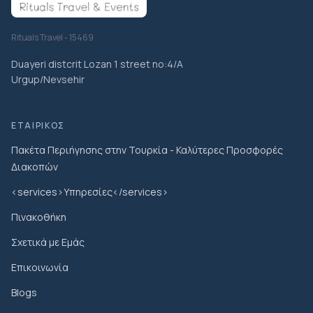
Rituals Travel - 15469
Duayeri distcrit Lozan 1 street no:4/A
Urgup/Nevsehir
ΕΤΑΙΡΙΚΌΣ
Πακέτα Περιήγησης στην Τουρκία - Καλύτερες Προσφορές
Διακοπών
<services>Υπηρεσίες</services>
Πινακοθήκη
Σχετικά με Εμάς
Επικοινωνία
Blogs