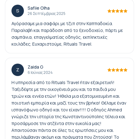
Safiie Olha
S
26 Σεπτέμβριος 2025
Αγόρασαμε μια σαφάρι με τζιπ στην Καππαδοκία.
Παραλαβή και παράδοση από το ξενοδοχείο, πάρτι με
σαμπάνια, επαγγελματίας οδηγός, εκπληκτικές
κοιλάδες. Ευχαριστούμε, Rituals Travel.
Zaida G
Z
6 Ιούνιος 2024
Η υπηρεσία από το Rituals Travel ήταν εξαιρετική!
Ταξιδέψτε με την οικογένειά μου και τα παιδιά μου
τριών και εννέα ετών! Ήθελα μια εξατομικευμένη και
ποιοτική εμπειρία και μαζί τους την βρήκα! Θέλαμε έναν
ισπανόφωνο οδηγό και τον είχαν!!!! Ο οδηγός Ahmed
γνώριζε την ιστορία της Κωνσταντινούπολης τέλεια και
προσάρμοσε την ατζέντα στην ευκολία μας!
Απαντούσαν πάντα σε όλες τις ερωτήσεις μου και
περιλάμβαναν ακόμη και πράγματα που ζητούσα! Το