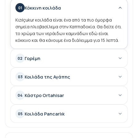
ζωή σας. Σίγουρα θα πρέπει να έχετε μια εξαιρετική
Κόκκινη κοιλάδα
01
εμπειρία με υψηλό ενθουσιασμό και δράση σε
ανώμαλους δρόμους.
Kızılçukur κοιλάδα είναι ένα από τα πιο όμορφα
σημεία ηλιοβασίλεμα στην Καππαδοκία. Θα δείτε ότι
το χρώμα των νεράιδων καμινάδων εδώ είναι
κόκκινο και θα κάνουμε ένα διάλειμμα για 15 λεπτά.
Γορέμη
02
Κοιλάδα της Αγάπης
03
Κάστρο Ortahisar
04
Κοιλάδα Pancarlık
05