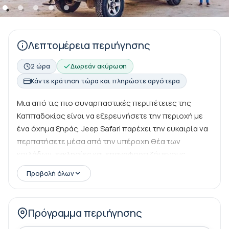
Λεπτομέρεια περιήγησης
2 ώρα
Δωρεάν ακύρωση
Κάντε κράτηση τώρα και πληρώστε αργότερα
Μια από τις πιο συναρπαστικές περιπέτειες της
Καππαδοκίας είναι να εξερευνήσετε την περιοχή με
ένα όχημα ξηράς. Jeep Safari παρέχει την ευκαιρία να
περπατήσετε μέσα από την υπέροχη θέα των
κοιλάδων, εκκλησίες και επαναφορτιζόμενους
χώρους για να προσφέρουν μια αξέχαστη στιγμή σε
Προβολή όλων
μέγεθος. Ελάτε μαζί μας σε μια περιήγηση με τζιπ
σαφάρι για να ανακαλύψετε τα πιο όμορφα μέρη της
Καππαδοκίας, να δείτε τις υπέροχες κοιλάδες και
Πρόγραμμα περιήγησης
εκκλησίες της, και να έχετε μια αξέχαστη εμπειρία στη