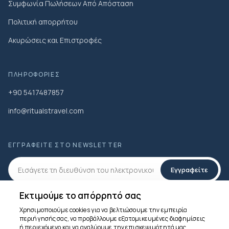
Συμφωνία Πωλήσεων Από Απόσταση
Πολιτική απορρήτου
Ακυρώσεις και Επιστροφές
ΠΛΗΡΟΦΟΡΊΕΣ
+90 5417487857
info@ritualstravel.com
ΕΓΓΡΑΦΕΊΤΕ ΣΤΟ NEWSLETTER
Εγγραφείτε
Εκτιμούμε το απόρρητό σας
ΜΕΣΑ ΚΟΙΝΩΝΙΚΗΣ ΔΙΚΤΥΩΣΗΣ
Χρησιμοποιούμε cookies για να βελτιώσουμε την εμπειρία
περιήγησής σας, να προβάλλουμε εξατομικευμένες διαφημίσεις
ή περιεχόμενο και να αναλύουμε την επισκεψιμότητά μας.