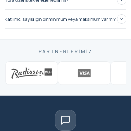
Tura özel istekler eklenebilir mi?
ayakkabılar
uygun ayakkabılar
Katılımcı sayısı için bir minimum veya maksimum var mı?
küçük gruplar
özel rezervasyonlar
PARTNERLERIMIZ