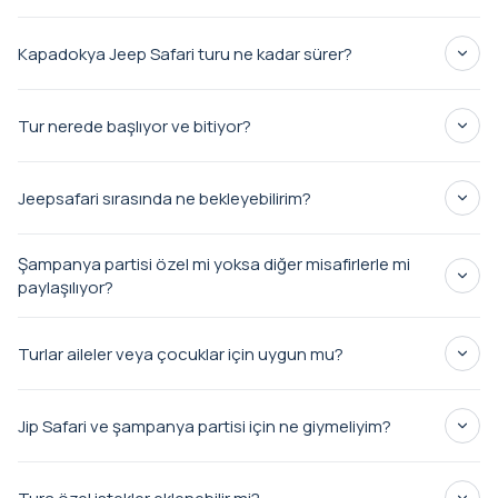
Kapadokya Jeep Safari turu ne kadar sürer?
Tur nerede başlıyor ve bitiyor?
Jeepsafari sırasında ne bekleyebilirim?
Cappadocia'nın en ikonik yerlerini
Şampanya partisi özel mi yoksa diğer misafirlerle mi
kaya oluşumlarını
paylaşılıyor?
off-
road macerası
şampanya kadeh kaldırma
Turlar aileler veya çocuklar için uygun mu?
Jip Safari ve şampanya partisi için ne giymeliyim?
rahat kıyafetler
kapalı burunlu