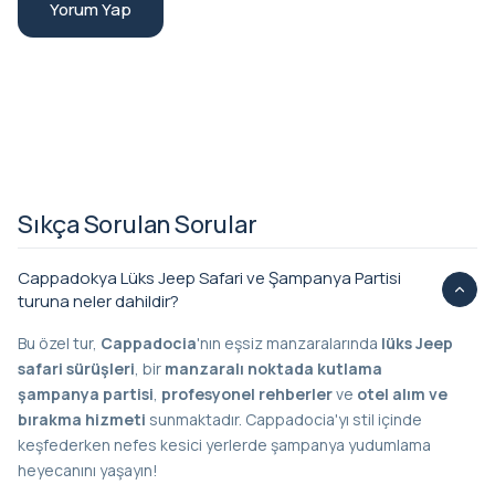
Yorum Yap
Sıkça Sorulan Sorular
Cappadokya Lüks Jeep Safari ve Şampanya Partisi
turuna neler dahildir?
Bu özel tur,
Cappadocia
'nın eşsiz manzaralarında
lüks Jeep
safari sürüşleri
, bir
manzaralı noktada kutlama
şampanya partisi
,
profesyonel rehberler
ve
otel alım ve
bırakma hizmeti
sunmaktadır. Cappadocia'yı stil içinde
keşfederken nefes kesici yerlerde şampanya yudumlama
heyecanını yaşayın!