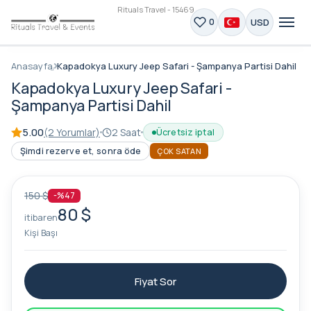
Rituals Travel - 15469
USD
0
Anasayfa
Kapadokya Luxury Jeep Safari - Şampanya Partisi Dahil
Kapadokya Luxury Jeep Safari -
Şampanya Partisi Dahil
5.00
(2 Yorumlar)
2 Saat
Ücretsiz iptal
Şimdi rezerve et, sonra öde
ÇOK SATAN
150 $
-%47
80 $
itibaren
Kişi Başı
Fiyat Sor