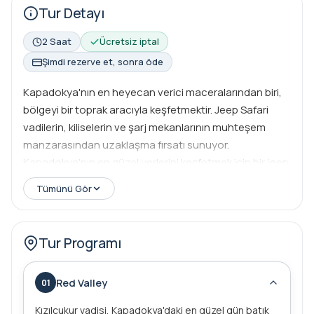
Tur Detayı
2 Saat
Ücretsiz iptal
Şimdi rezerve et, sonra öde
Kapadokya'nın en heyecan verici maceralarından biri,
bölgeyi bir toprak aracıyla keşfetmektir. Jeep Safari
vadilerin, kiliselerin ve şarj mekanlarının muhteşem
manzarasından uzaklaşma fırsatı sunuyor.
Kapadokya'nın en güzel yerlerini keşfetmek için bir jeep
safari turuna katılın, muhteşem vadilerini ve kiliselerini
Tümünü Gör
görün ve hayatınızda unutulmaz bir deneyim yaşayın.
Kesinlikle yüksek heyecan ve sert yollarda aksiyon ile
mükemmel bir deneyime sahip olmalısınız.
Tur Programı
Red Valley
01
Kızılçukur vadisi, Kapadokya'daki en güzel gün batık