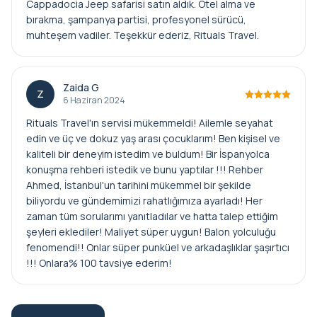
Cappadocia Jeep safarisi satın aldık. Otel alma ve
bırakma, şampanya partisi, profesyonel sürücü,
muhteşem vadiler. Teşekkür ederiz, Rituals Travel.
Zaida G
Z
6 Haziran 2024
Rituals Travel'ın servisi mükemmeldi! Ailemle seyahat
edin ve üç ve dokuz yaş arası çocuklarım! Ben kişisel ve
kaliteli bir deneyim istedim ve buldum! Bir İspanyolca
konuşma rehberi istedik ve bunu yaptılar !!! Rehber
Ahmed, İstanbul'un tarihini mükemmel bir şekilde
biliyordu ve gündemimizi rahatlığımıza ayarladı! Her
zaman tüm sorularımı yanıtladılar ve hatta talep ettiğim
şeyleri eklediler! Maliyet süper uygun! Balon yolculuğu
fenomendi!! Onlar süper punküel ve arkadaşlıklar şaşırtıcı
!!! Onlara% 100 tavsiye ederim!