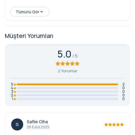
Tümünü Gör
Müşteri Yorumları
5.0
2 Yorumlar
5
2
4
0
3
0
2
0
1
0
Safiie Olha
S
26 Eylül 2025