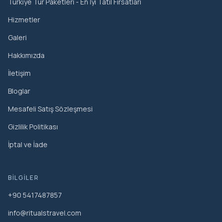
Türkiye Tur Paketleri - En İyi Tatil Fırsatları
Hizmetler
Galeri
Hakkımızda
İletişim
Bloglar
Mesafeli Satış Sözleşmesi
Gizlilik Politikası
İptal ve İade
BILGILER
+90 5417487857
info@ritualstravel.com