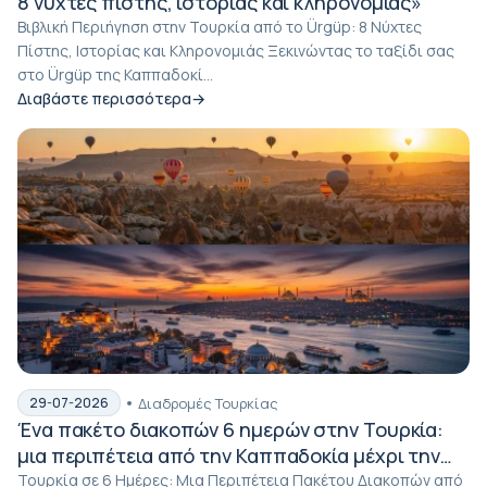
8 νύχτες πίστης, ιστορίας και κληρονομιάς»
Βιβλική Περιήγηση στην Τουρκία από το Ürgüp: 8 Νύχτες
Πίστης, Ιστορίας και Κληρονομιάς Ξεκινώντας το ταξίδι σας
στο Ürgüp της Καππαδοκί...
Διαβάστε περισσότερα
Διαδρομές Τουρκίας
29-07-2026
Ένα πακέτο διακοπών 6 ημερών στην Τουρκία:
μια περιπέτεια από την Καππαδοκία μέχρι την
Κωνσταντινούπολη
Τουρκία σε 6 Ημέρες: Μια Περιπέτεια Πακέτου Διακοπών από