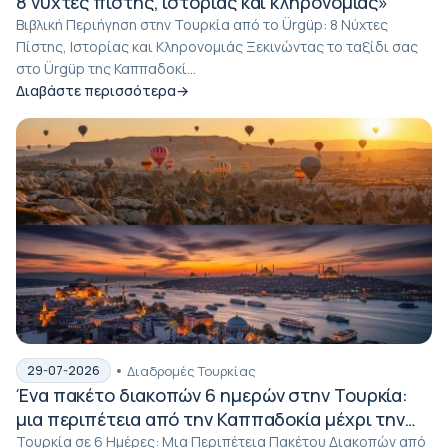
8 νύχτες πίστης, ιστορίας και κληρονομιάς»
Βιβλική Περιήγηση στην Τουρκία από το Ürgüp: 8 Νύχτες
Πίστης, Ιστορίας και Κληρονομιάς Ξεκινώντας το ταξίδι σας
στο Ürgüp της Καππαδοκί...
Διαβάστε περισσότερα
Διαδρομές Τουρκίας
29-07-2026
Ένα πακέτο διακοπών 6 ημερών στην Τουρκία:
μια περιπέτεια από την Καππαδοκία μέχρι την
Κωνσταντινούπολη
Τουρκία σε 6 Ημέρες: Μια Περιπέτεια Πακέτου Διακοπών από