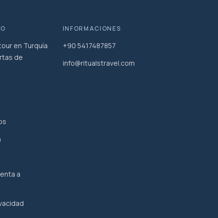
VO
INFORMACIONES
our en Turquía
+90 5417487857
rtas de
info@ritualstravel.com
os
n
enta a
ivacidad