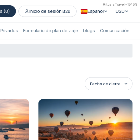
Rituals Travel - 15469
s (
0
)
Inicio de sesión B2B
Español
USD
 Privados
Formulario de plan de viaje
blogs
Comunicación