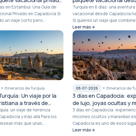
cia
Capadocia hasta Estamb
as en Estambul: Una Guía de
Turquía en 6 días: una aventur
ional Privado en Capadocia Si
vacacional desde Capadocia h
o un viaje corto pero
Si quieres un viaje que combine
 Tu...
surrealis...
Leer más
Itinerarios de Turquía
Itinerarios de T
08-07-2026
Turquía: Un viaje por la
3 días en Capadocia: exp
istiana a través de
de lujo, joyas ocultas y m
y más allá
escénicas
quía: un viaje de herencia
3 días en Capadocia: experienci
adocia y más allá Para los
rincones ocultos y maravillas e
 desean más que unas
Capadocia es uno de esos luga
rmos...
donde el pais...
Leer más