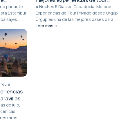
ul
privado desde Ürgüp
a de paquete
4 Noches 5 Días en Capadocia: Mejores
asta Estambul
Experiencias de Tour Privado desde Ürgüp
 paisajes
Ürgüp es una de las mejores bases para
explorar Capadoci...
Leer más
urquía
eriencias
aravillas
as de lujo,
scénicas
res raros