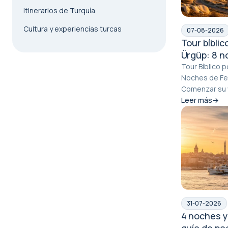
Itinerarios de Turquía
Cultura y experiencias turcas
07-08-2026
Tour bíbli
Ürgüp: 8 no
patrimonio
Tour Bíblico 
Noches de Fe,
Comenzar su v
da a esta ruta 
Leer más
31-07-2026
4 noches y
guía de pa