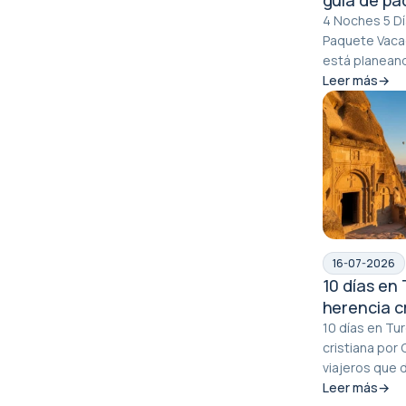
en Capado
4 Noches 5 Dí
Paquete Vacac
está planeand
memorable por
Leer más
16-07-2026
10 días en 
herencia cr
Capadocia 
10 días en Tur
cristiana por Cap
viajeros que
vacaciones he
Leer más