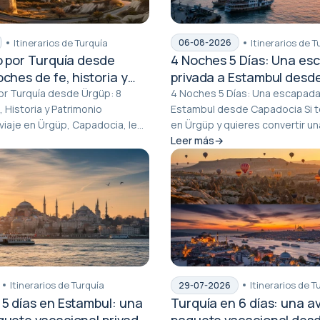
Itinerarios de Turquía
Itinerarios de T
06-08-2026
co por Turquía desde
4 Noches 5 Días: Una es
ches de fe, historia y
privada a Estambul desd
Capadocia
por Turquía desde Ürgüp: 8
4 Noches 5 Días: Una escapada
 Historia y Patrimonio
Estambul desde Capadocia Si te hospedas
iaje en Ürgüp, Capadocia, le
en Ürgüp y quieres convertir un
bí...
Capadocia...
Leer más
Itinerarios de Turquía
Itinerarios de T
29-07-2026
 5 días en Estambul: una
Turquía en 6 días: una a
quete vacacional privado
paquete vacacional des