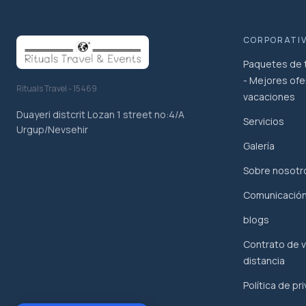
CORPORATI
Paquetes de t
- Mejores ofe
Rituals Travel - 15469
vacaciones
Duayeri distcrit Lozan 1 street no:4/A
Servicios
Urgup/Nevsehir
Galería
Sobre nosotr
Comunicació
blogs
Contrato de v
distancia
Política de pr