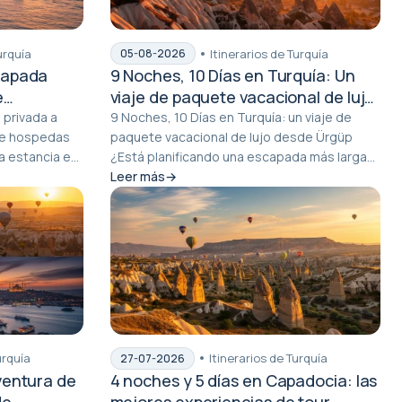
urquía
Itinerarios de Turquía
05-08-2026
capada
9 Noches, 10 Días en Turquía: Un
e
viaje de paquete vacacional de lujo
desde Ürgüp
 privada a
9 Noches, 10 Días en Turquía: un viaje de
paquete vacacional de lujo desde Ürgüp
a estancia en
¿Está planificando una escapada más larga
desde Capado...
Leer más
urquía
Itinerarios de Turquía
27-07-2026
ventura de
4 noches y 5 días en Capadocia: las
de
mejores experiencias de tour