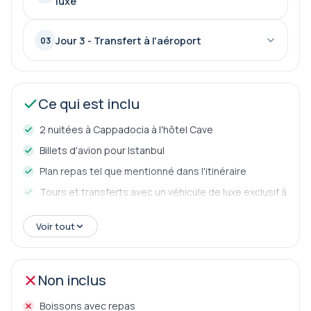
luxe
Jour 3 - Transfert à l'aéroport
03
Ce qui est inclu
2 nuitées à Cappadocia à l'hôtel Cave
Billets d'avion pour Istanbul
Plan repas tel que mentionné dans l'itinéraire
Tours et transferts avec un véhicule de luxe exclusif à
vous
Voir tout
Guide professionnel sous licence
Entrées des musées
Non inclus
Boissons avec repas