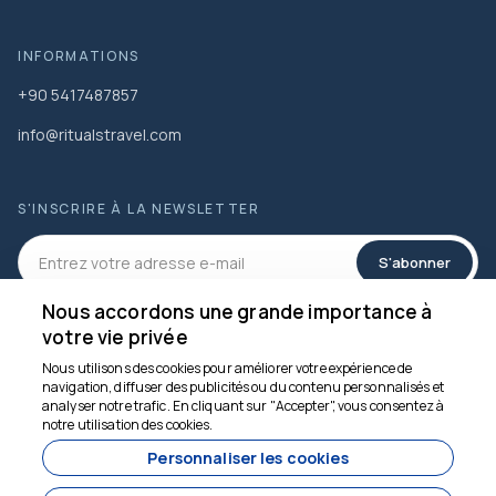
INFORMATIONS
+90 5417487857
info@ritualstravel.com
S'INSCRIRE À LA NEWSLETTER
S'abonner
Nous accordons une grande importance à
RÉSEAUX SOCIAUX
votre vie privée
Nous utilisons des cookies pour améliorer votre expérience de
navigation, diffuser des publicités ou du contenu personnalisés et
analyser notre trafic. En cliquant sur "Accepter", vous consentez à
Nous sommes là pour
notre utilisation des cookies.
vous aider
Personnaliser les cookies
depuis