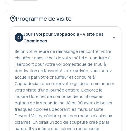
-Profitez du déjeuner traditionnel dans le restaurant
de luxe sélectionné
Programme de visite
-Pendez 2 nuits dans un condo de grotte élégamment
rénové.
Jour 1 Vol pour Cappadocia - Visite des
01
Cheminées
- Billets de vols intérieurs de classe Bussines fournis
Selon votre heure de ramassage rencontrer votre
chauffeur dans le hall de votre hôtel et conduire à
l'aéroport pour votre vol domestique de 1h30 à
destination de Kayseri. À votre arrivée, vous serez
accueilli par votre chauffeur et conduire à
Cappadocia, rencontrer votre guide et commencer
votre visite d'une journée entière. Explorez le
musée Goreme; se compose de nombreuses
églises de la seconde moitié du 9C avec de belles
fresques colorées décorant les murs. Ensuite,
Devrent Valley, célèbre pour ses roches d'animaux
bizarres. On dirait un zoo de sculpture créé par la
nature. Il y a même une colonne rocheuse qui