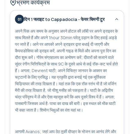
भ्रमण कार्यक्रम
-बसिन वर्ग घरेलू उड़ान टिकट प्रदान की
दिन 1 फ्लाइट to Cappadocia - फेयर चिमनी टूर
01
अपने पिक अप समय के अनुसार अपने होटल की लॉबी पर अपने ड्राइवर के
साथ मिलते हैं और अपने 1hour 30min घरेलू उड़ान के लिए हवाई अड्डे
पर जाते हैं। आने पर आपको अपने ड्राइवर द्वारा बधाई दी जाएगी और
कैपपाडोसिया को ड्राइव करें, अपनी गाइड से मिलें और अपना पूरा दिन का
दौरा शुरू करें। गोरेम संग्रहालय का अन्वेषण करें; दीवारों को सजाने वाले
सुंदर रंगीन भित्तिचित्रों के साथ 9C के दूसरे आधे से कई रॉक-कट चर्च होते
हैं। अगला; Devrent घाटी; अपने विचित्र जानवर के आकार का
चट्टानों के लिए प्रसिद्ध। यह प्रकृति द्वारा बनाई गई एक मूर्तिकला
चिड़ियाघर की तरह दिखता है। यहां तक कि एक रॉक स्तंभ भी है जो वर्जिन
मैरी की तरह दिखता है, जो यीशु मसीह को पकड़ता है। घाटी के अद्वितीय
चंद्र परिदृश्य में लें और ऐसा महसूस करें कि आप दूसरे विश्व में हैं। अगला;
पासबागी जिसका अर्थ है: पाचा का दाख की बारी। इस स्थल को मोंक घाटी
भी कहा जाता है। शिमोन भिक्षुओं का वंश यहां था।
आगामी Avanos; जहां आप ठेठ तुर्की दोपहर के भोजन का आनंद लेंगे और