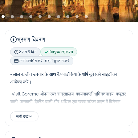
भ्रमण विवरण
2 रात 3 दिन
निःशुल्क रद्दीकरण
अभी आरक्षित करें, बाद में भुगतान करें
- लाल कालीन उपचार के साथ कैपपाडोसिया के शीर्ष यूनेस्को साइटों का
अन्वेषण करें।
-Visit Goreme ओपन एयर संग्रहालय, कायमाकली भूमिगत शहर, कबूतर
घाटी, पासबागी, देवरेंट घाटी और अधिक एक उच्च मॉडल वाहन में विशेषज्ञ
स्थानीय गाइड के साथ
सभी देखें
लक्जरी चयनित रेस्तरां में आनंददायक दोपहर का भोजन
-एक सुरुचिपूर्ण ढंग से पुनर्निर्मित गुफा कोंडो में 2 रात बिताएं।