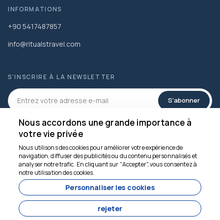
INFORMATIONS
+90 5417487857
info@ritualstravel.com
S'INSCRIRE À LA NEWSLETTER
S'abonner
Nous accordons une grande importance à
RÉSEAUX SOCIAUX
votre vie privée
Nous utilisons des cookies pour améliorer votre expérience de
navigation, diffuser des publicités ou du contenu personnalisés et
analyser notre trafic. En cliquant sur "Accepter", vous consentez à
Nous sommes là pour
notre utilisation des cookies.
vous aider
Personnaliser les cookies
rejeter