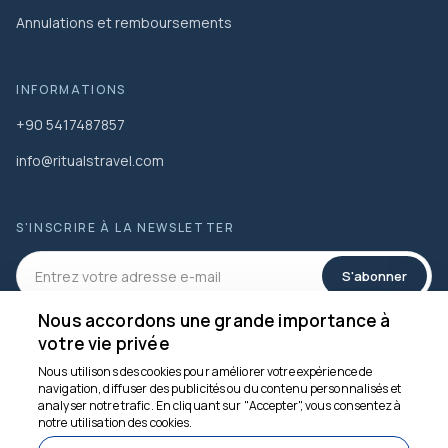
Annulations et remboursements
INFORMATIONS
+90 5417487857
info@ritualstravel.com
S'INSCRIRE À LA NEWSLETTER
S'abonner
Nous accordons une grande importance à
RÉSEAUX SOCIAUX
votre vie privée
Nous utilisons des cookies pour améliorer votre expérience de
navigation, diffuser des publicités ou du contenu personnalisés et
analyser notre trafic. En cliquant sur "Accepter", vous consentez à
Nous sommes là pour
notre utilisation des cookies.
vous aider