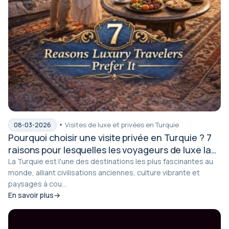
Visites de luxe et privées en Turquie
08-03-2026
Pourquoi choisir une visite privée en Turquie ? 7
raisons pour lesquelles les voyageurs de luxe la
préfèrent.
La Turquie est l'une des destinations les plus fascinantes au
monde, alliant civilisations anciennes, culture vibrante et
paysages à cou...
En savoir plus