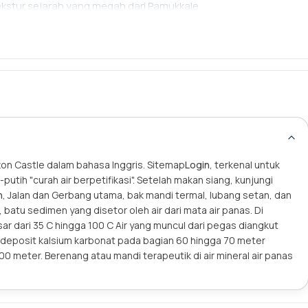
ekstur sejarah yang megah dari Pamukkale.
tton Castle dalam bahasa Inggris. Sitemap
Login
, terkenal untuk
utih "curah air berpetifikasi". Setelah makan siang, kunjungi
n
, Jalan dan Gerbang utama, bak mandi termal, lubang setan, dan
, batu sedimen yang disetor oleh air dari mata air panas. Di
sar dari 35 C hingga 100 C Air yang muncul dari pegas diangkut
an deposit kalsium karbonat pada bagian 60 hingga 70 meter
 meter. Berenang atau mandi terapeutik di air mineral air panas