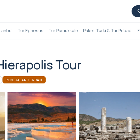
stanbul
Tur Ephesus
Tur Pamukkale
Paket Turki & Tur Pribadi
F
ierapolis Tour
PENJUALAN TERBAIK