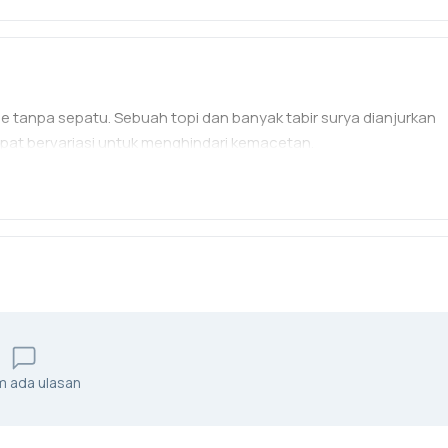
tine tanpa sepatu. Sebuah topi dan banyak tabir surya dianjurkan
pat bervariasi untuk menghindari kemacetan.
m ada ulasan