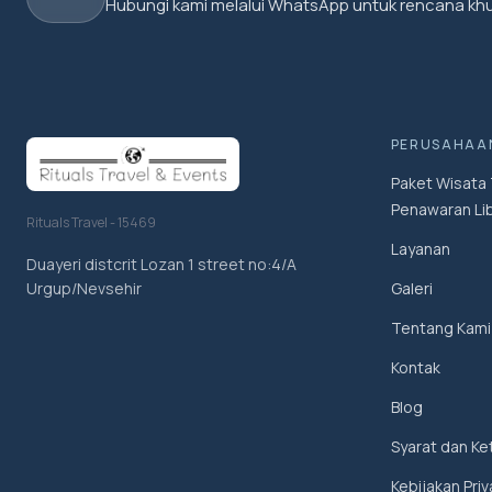
Hubungi kami melalui WhatsApp untuk rencana kh
PERUSAHAA
Paket Wisata T
Penawaran Lib
Rituals Travel - 15469
Layanan
Duayeri distcrit Lozan 1 street no:4/A
Galeri
Urgup/Nevsehir
Tentang Kami
Kontak
Blog
Syarat dan Ke
Kebijakan Priv