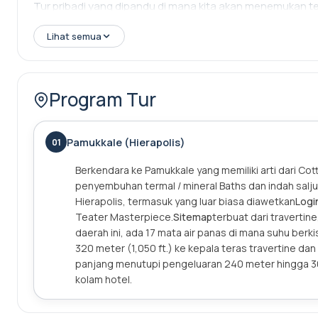
Tur pribadi yang dipandu di mana kita akan menemukan t
Lihat semua
Program Tur
Pamukkale (Hierapolis)
01
Berkendara ke Pamukkale yang memiliki arti dari Co
penyembuhan termal / mineral Baths dan indah salju-p
Hierapolis, termasuk yang luar biasa diawetkan
Logi
Teater Masterpiece.
Sitemap
terbuat dari travertine
daerah ini, ada 17 mata air panas di mana suhu berki
320 meter (1,050 ft.) ke kepala teras travertine d
panjang menutupi pengeluaran 240 meter hingga 300
kolam hotel.