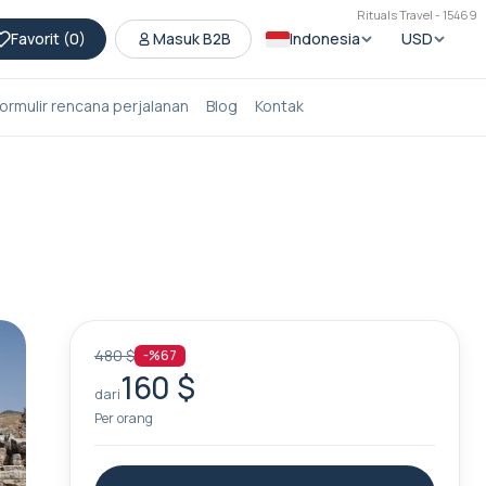
Rituals Travel - 15469
Favorit (
0
)
Masuk B2B
Indonesia
USD
ormulir rencana perjalanan
Blog
Kontak
480 $
-%67
160 $
dari
Per orang