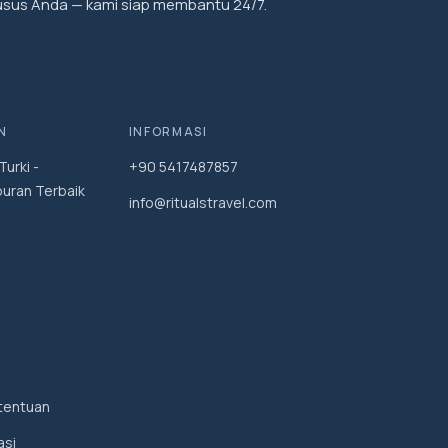
usus Anda — kami siap membantu 24/7.
N
INFORMASI
urki -
+90 5417487857
uran Terbaik
info@ritualstravel.com
tentuan
asi