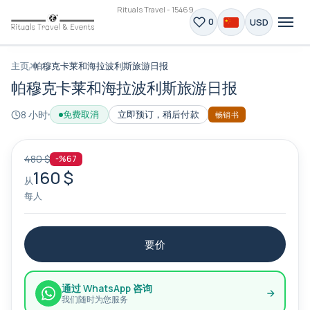
Rituals Travel - 15469
USD
0
主页
帕穆克卡莱和海拉波利斯旅游日报
帕穆克卡莱和海拉波利斯旅游日报
8 小时
免费取消
立即预订，稍后付款
畅销书
480 $
-%67
160 $
从
每人
要价
通过 WhatsApp 咨询
我们随时为您服务