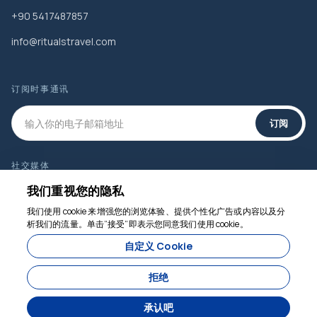
+90 5417487857
info@ritualstravel.com
订阅时事通讯
订阅
社交媒体
我们重视您的隐私
我们使用 cookie 来增强您的浏览体验、提供个性化广告或内容以及分
析我们的流量。单击“接受”即表示您同意我们使用 cookie。
我们随时为您服务
自定义 Cookie
从
160 $
拒绝
每人
现在预订
承认吧
由开发