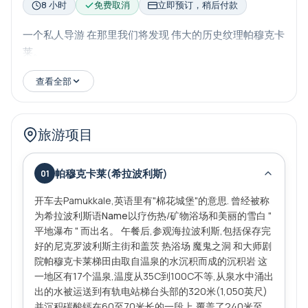
8 小时
免费取消
立即预订，稍后付款
一个私人导游 在那里我们将发现 伟大的历史纹理帕穆克卡
莱。
查看全部
旅游项目
帕穆克卡莱(希拉波利斯)
01
开车去Pamukkale,英语里有"棉花城堡"的意思. 曾经被称
为
希拉波利斯语Name
以疗伤热/矿物浴场和美丽的雪白 "
平地瀑布 " 而出名。 午餐后,参观海拉波利斯,包括保存完
好的
尼克罗波利斯
主街和盖茨 热浴场 魔鬼之洞 和大师剧
院
帕穆克卡莱梯田
由取自温泉的水沉积而成的沉积岩 这
一地区有17个温泉,温度从35C到100C不等,从泉水中涌出
出的水被运送到有轨电站梯台头部的320米(1,050英尺)
并沉积碳酸钙在60至70米长的一段上,覆盖了240米至