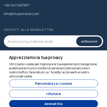
+90 5417487857
info@ritualstravel.com
ISCRIVITI ALLA NEWSLETTER
sottoscrivi
SOCIAL MEDIA
Apprezziamo la tua privacy
Utilizziamo i cookie per migliorare la tua esperienza di navigazione,
pubblicare annunci o contenuti personalizzati e analizzare il
nostro traffico. Facendo clic su "Accetta", acconsenti al nostro
utilizzo dei cookie.
Siamo qui per aiutarti
Personalizza i cookie
rifiutare
Ammettilo
Sviluppato da