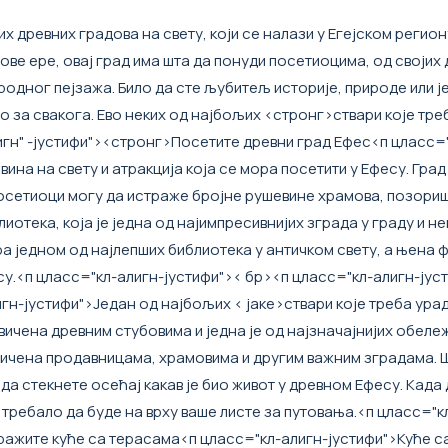
их древних градова на свету, који се налази у Егејском регио
 нове ере, овај град има шта да понуди посетиоцима, од својих
родног пејзажа. Било да сте љубитељ историје, природе или 
о за свакога. Ево неких од најбољих <стронг>ствари које тре
игн" -јустифи"><стронг>Посетите древни град Ефес
<п цласс=
ина на свету и атракција која се мора посетити у Ефесу. Град
 посетиоци могу да истраже бројне рушевине храмова, позориш
иотека, која је једна од најимпресивнијих зграда у граду и не
ра једном од најлепших библиотека у античком свету, а њена 
су.
<п цласс="кл-алигн-јустифи">< бр>
<п цласс="кл-алигн-јус
гн-јустифи">Један од најбољих < јаке>ствари које треба урад
ичена древним стубовима и једна је од најзначајнијих обележ
оивичена продавницама, храмовима и другим важним зградама.
 да стекнете осећај какав је био живот у древном Ефесу. Када
требало да буде на врху ваше листе за путовања.
<п цласс="к
ражите куће са терасама
<п цласс="кл-алигн-јустифи">Куће с