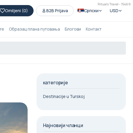
Rituals Travel - 15469
Omiljeni (
0
)
B2B Prijava
Српски
USD
ure
Образац плана путовања
Блогови
Контакт
категорије
Destinacije u Turskoj
Најновији чланци