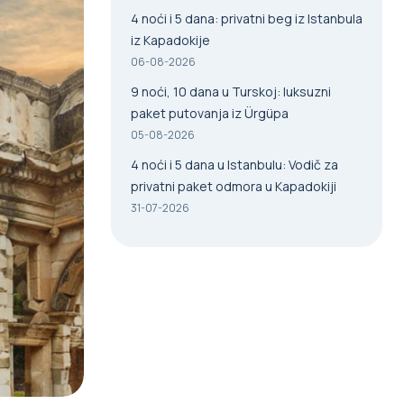
4 noći i 5 dana: privatni beg iz Istanbula
iz Kapadokije
06-08-2026
9 noći, 10 dana u Turskoj: luksuzni
paket putovanja iz Ürgüpa
05-08-2026
4 noći i 5 dana u Istanbulu: Vodič za
privatni paket odmora u Kapadokiji
31-07-2026