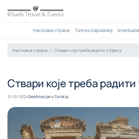
Насловна страна
Ture po Kapadokiji
Istanbulls
Насловна страна
Ствари које треба радити у Ефесу
Ствари које треба радити
21-10-2024
Destinacije u Turskoj