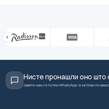
Нисте пронашли оно што 
Јавите нам се путем WhatsApp-а за план по вашој