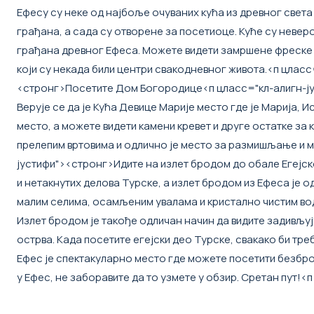
Ефесу су неке од најбоље очуваних кућа из древног света 
грађана, а сада су отворене за посетиоце. Куће су невер
грађана древног Ефеса. Можете видети замршене фреске и
који су некада били центри свакодневног живота.
<п цласс
<стронг>Посетите Дом Богородице
<п цласс="кл-алигн-ј
Верује се да је Кућа Девице Марије место где је Марија, 
место, а можете видети камени кревет и друге остатке за 
прелепим вртовима и одлично је место за размишљање и м
јустифи"><стронг>Идите на излет бродом до обале Егејс
и нетакнутих делова Турске, а излет бродом из Ефеса је 
малим селима, осамљеним увалама и кристално чистим вод
Излет бродом је такође одличан начин да видите задивљуј
острва. Када посетите егејски део Турске, свакако би тре
Ефес је спектакуларно место где можете посетити безброј
у Ефес, не заборавите да то узмете у обзир. Сретан пут!
<п