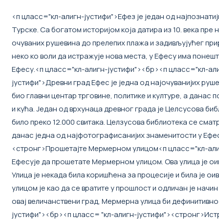
<п цласс="кл-алигн-јустифи">Ефез је један од најпознатиј
Турске. Са богатом историјом која датира из 10. века пре
очуваних рушевина до прелепих плажа и задивљујућег при
неко ко воли да истражује нова места, у Ефесу има понешт
Ефесу
.
<п цласс="кл-алигн-јустифи"><бр>
<п цласс="кл-ал
јустифи">Древни град Ефес је једна од најочуванијих рушев
био главни центар трговине, политике и културе, а данас
и кућа. Један од врхунаца древног града је Целсусова библ
било преко 12.000 свитака. Целзусова библиотека се смат
данас једна од најфотографисанијих знаменитости у Ефе
<стронг>Прошетајте Мермерном улицом
<п цласс="кл-али
Ефесу
је да прошетате Мермерном улицом. Ова улица је оив
Улица је некада била коришћена за процесије и била је 
улицом је као да се вратите у прошлост и одличан је начин
овај величанствени град, Мермерна улица би дефинитивно 
јустифи"><бр>
<п цласс= "кл-алигн-јустифи"><стронг>Ист