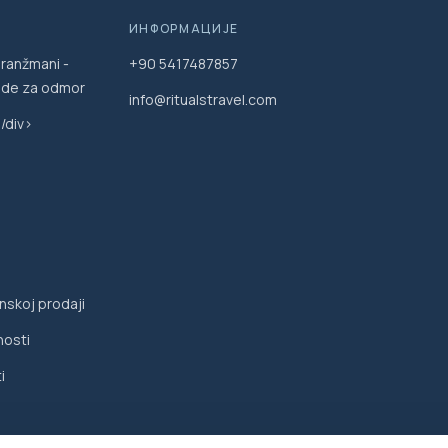
ИНФОРМАЦИЈЕ
aranžmani -
+90 5417487857
ude za odmor
info@ritualstravel.com
/div>
nskoj prodaji
nosti
i