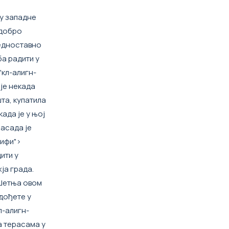
ну западне
 добро
једноставно
ба радити у
"кл-алигн-
 је некада
та, купатила
када је у њој
фасада је
тифи">
ити у
ја града.
 Шетња овом
 дођете у
л-алигн-
а терасама у