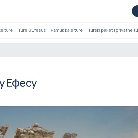
ke ture
Ture u Efesus
Pamuk kale ture
Turski paket i privatne t
 у Ефесу