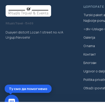
ЦОРПОРАТЕ
Turski paket 
Najbolje pon
Rituals Travel - 15469
<div>Usluge<
Duayeri distcrit Lozan 1 street no:4/A
Galerija
Urgup/Nevsehir
O nama
Контакт
Блогови
Ugovor o dalji
Politika privat
Otkaži i povrat
Ту смо да помогнемо