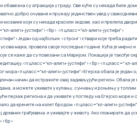
и обавезна су атракција у граду. Ове куће су некада биле до
оватно добро очуване и пружају јединствен увид у свакодневн
 мозаике који су некада красили зидове, као и прелепа двор
="кл-алигн-јустифи"><бр>
<п цласс="кл-алигн-јустифи">
устифи">Један од најбољих <стронг>ствари које треба радити
Исусова мајка, провела своје последње године. Кућа је мирно и
које се каже да су повезани са Маријом. Локација је такође о
едитацију.
<п цласс="кл-алигн-јустифи"><бр>
<п цласс=" кл-ал
ког мора
<п цласс="кл-алигн-јустифи">Егејска обала је један 
одличан начин да истражите овај задивљујући регион. Обала ј
ама, а можете уживати у купању, сунчању и роњењу у топлим
ући пејзаж региона и да уживате у погледу на Егејско море и
бало да кренете на излет бродом.
<п цласс="кл-алигн-јустифи
 древних грађевина. и уживајте у животу. Ако планирате да у
><бр>