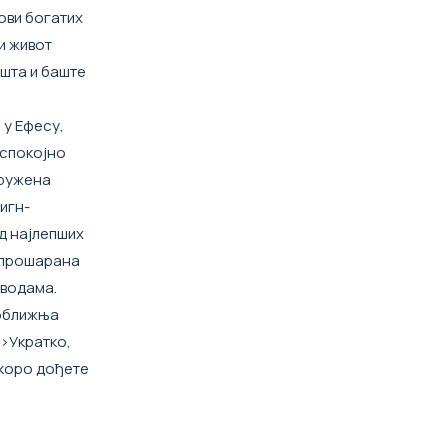
мови богатих
и живот
ишта и баште
 у Ефесу
,
 спокојно
кружена
игн-
од најлепших
е прошарана
 водама.
 оближња
">Укратко,
скоро дођете