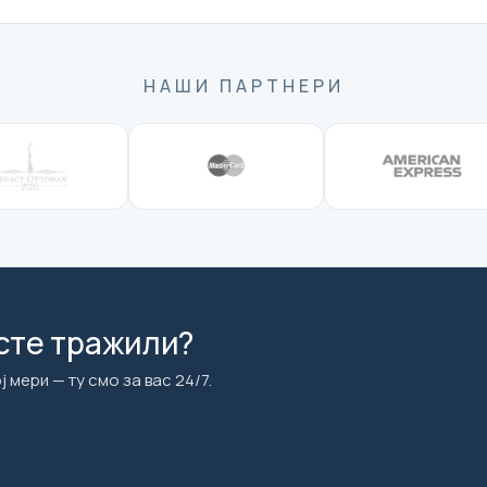
НАШИ ПАРТНЕРИ
сте тражили?
 мери — ту смо за вас 24/7.