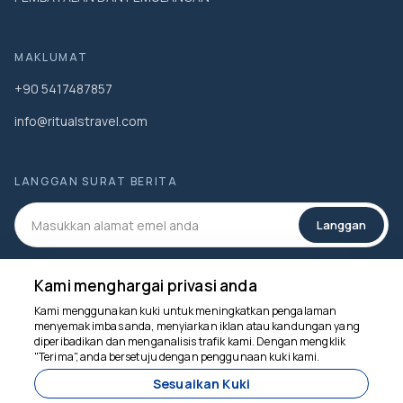
MAKLUMAT
+90 5417487857
info@ritualstravel.com
LANGGAN SURAT BERITA
Langgan
MEDIA SOSIAL
Kami menghargai privasi anda
Kami menggunakan kuki untuk meningkatkan pengalaman
menyemak imbas anda, menyiarkan iklan atau kandungan yang
diperibadikan dan menganalisis trafik kami. Dengan mengklik
Kami di sini untuk
"Terima", anda bersetuju dengan penggunaan kuki kami.
membantu
Sesuaikan Kuki