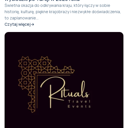
Świetna okazja do odkrywania kraju, który łączy w sobie
historię, kulturę, piękne krajobrazy i niezwykłe doświadczenia,
to zaplanowanie...
Czytaj więcej