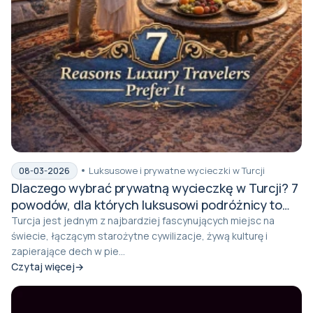
Luksusowe i prywatne wycieczki w Turcji
08-03-2026
Dlaczego wybrać prywatną wycieczkę w Turcji? 7
powodów, dla których luksusowi podróżnicy to
preferują
Turcja jest jednym z najbardziej fascynujących miejsc na
świecie, łączącym starożytne cywilizacje, żywą kulturę i
zapierające dech w pie...
Czytaj więcej