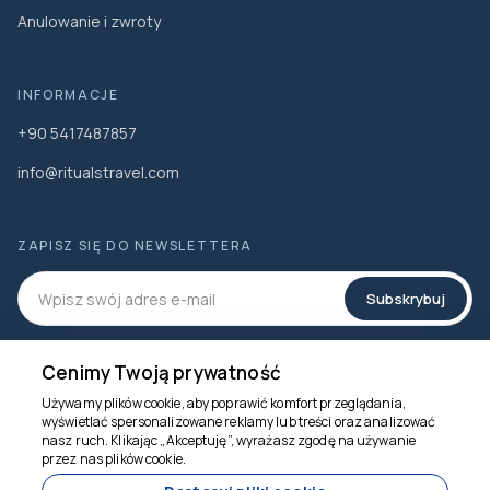
Anulowanie i zwroty
INFORMACJE
+90 5417487857
info@ritualstravel.com
ZAPISZ SIĘ DO NEWSLETTERA
Subskrybuj
MEDIA SPOŁECZNOŚCIOWE
Cenimy Twoją prywatność
Używamy plików cookie, aby poprawić komfort przeglądania,
wyświetlać spersonalizowane reklamy lub treści oraz analizować
nasz ruch. Klikając „Akceptuję”, wyrażasz zgodę na używanie
Jesteśmy tu, by
przez nas plików cookie.
pomóc