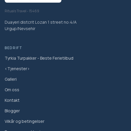
Rituals Travel - 15469
Duayeri distcrit Lozan 1 street no:4/A
Urgup/Nevsehir
BEDRIFT
Tyrkia Turpakker - Beste Ferietilbud
<Tjenester>
Galleri
Om oss
Kontakt
Blogger
Vilkår og betingelser