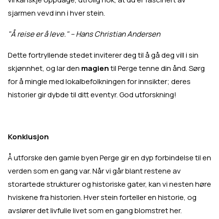
sjarmen vevd inn i hver stein.
"Å reise er å leve." – Hans Christian Andersen
Dette fortryllende stedet inviterer deg til å gå deg vill i sin
skjønnhet, og lar den
magien
til Perge tenne din ånd. Sørg
for å mingle med lokalbefolkningen for innsikter; deres
historier gir dybde til ditt eventyr. God utforskning!
Konklusjon
Å utforske den gamle byen Perge gir en dyp forbindelse til en
verden som en gang var. Når vi går blant restene av
storartede strukturer og historiske gater, kan vi nesten høre
hviskene fra historien. Hver stein forteller en historie, og
avslører det livfulle livet som en gang blomstret her.