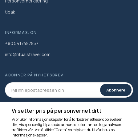
Personvernerklæring
tidak
INFORMASJON
+90 5417487857
info@ritualstravel.com
ABONNER PÅ NYHETSBREV
Abonnere
SOSIALE MEDIER
Vi setter pris på personvernet ditt
Vi bruker informasjonskapsler for å forbedre nettleseropplevelsen
din, vise personlig tilpassede annonser eller innhold og analysere
trafikken vår. Ved å klikke "Godta" samtykker du til vår bruk av
informasjonskapsler.
Vi er her for å hjelpe