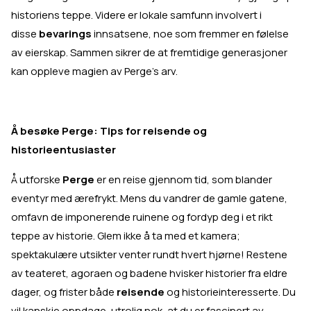
historiens teppe. Videre er lokale samfunn involvert i
disse
bevarings
innsatsene, noe som fremmer en følelse
av eierskap. Sammen sikrer de at fremtidige generasjoner
kan oppleve magien av Perge's arv.
Å besøke Perge: Tips for reisende og
historieentusiaster
Å utforske
Perge
er en reise gjennom tid, som blander
eventyr med ærefrykt. Mens du vandrer de gamle gatene,
omfavn de imponerende ruinene og fordyp deg i et rikt
teppe av historie. Glem ikke å ta med et kamera;
spektakulære utsikter venter rundt hvert hjørne! Restene
av teateret, agoraen og badene hvisker historier fra eldre
dager, og frister både
reisende
og historieinteresserte. Du
vil kanskje oppdage, utrolig nok, at du er fascinert av