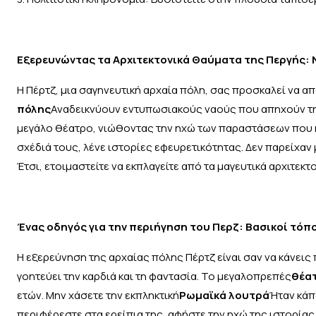
Εξερευνώντας τα Αρχιτεκτονικά Θαύματα της Περγής: 
Η Πέρτζ, μια σαγηνευτική αρχαία πόλη, σας προσκαλεί να α
πόλης
Αναδεικνύουν εντυπωσιακούς ναούς που απηχούν τη
μεγάλο θέατρο, νιώθοντας την ηχώ των παραστάσεων που κά
σχέδιά τους, λένε ιστορίες εφευρετικότητας. Δεν παρείχαν
Έτσι, ετοιμαστείτε να εκπλαγείτε από τα μαγευτικά αρχιτεκ
Ένας οδηγός για την περιήγηση του Περζ: Βασικοί τόπο
Η εξερεύνηση της αρχαίας πόλης Πέρτζ είναι σαν να κάνεις
γοητεύει την καρδιά και τη φαντασία. Το μεγαλοπρεπές
θέα
ετών. Μην χάσετε την εκπληκτική
Ρωμαϊκά λουτρά
Ήταν κάπ
περιφέρεστε στα ερείπια της, αφήστε την ηχώ της ιστορίας 