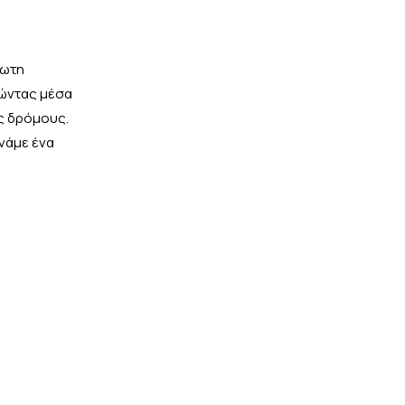
ίωτη
τώντας μέσα
υς δρόμους.
ινάμε ένα