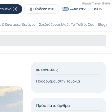
Rituals Travel - 15469
πημένα (
0
)
Σύνδεση B2B
Ελληνικά
USD
 & Ιδιωτικές Ξενάγοι
Σχεδιάζουμε Μαζί Το Ταξίδι Σας
Blogs
κατηγορίες
Προορισμοί στην Τουρκία
Πρόσφατα άρθρα