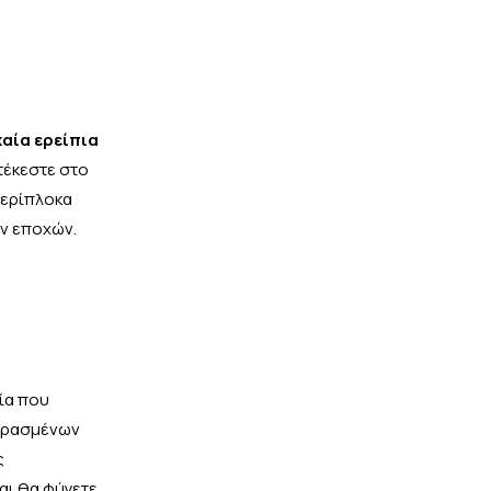
αία ερείπια
τέκεστε στο
περίπλοκα
ων εποχών.
ρία που
περασμένων
ς
και θα φύγετε