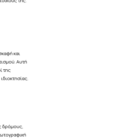
τοίκους της.
σκαφή και
τισμού. Αυτή
ί της
ιδιοκτησίας.
υς δρόμους,
 φωτογραφική