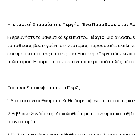
Η Ιστορική Σημασία της Περγής: Ένα Παράθυρο στον Α
Εξερευνήστε τα μαγευτικά ερείπια του
Πέργιο
, μια αξιοσημ
τοποθεσία, βουτηγμένη στην ιστορία, παρουσιάζει εκπληκτ
εφευρετικότητα της εποχής του. Επίσκεψη
Πέργιο
δεν είναι
πολιτισμού. Η σημασία του εκτείνεται πέρα από απλές πέτ
Γιατί να Επισκεφτούμε το Περζ;
1. Αρχιτεκτονικά Θαύματα: Κάθε δομή αφηγείται ιστορίες και
2. Βιβλικές Συνδέσεις: Ασχοληθείτε με το πνευματικό ταξίδι
στην ιστορία.
3. Πολιτιστική κληρονομιά: Βυθιστείτε στην πλούσια ταπισε