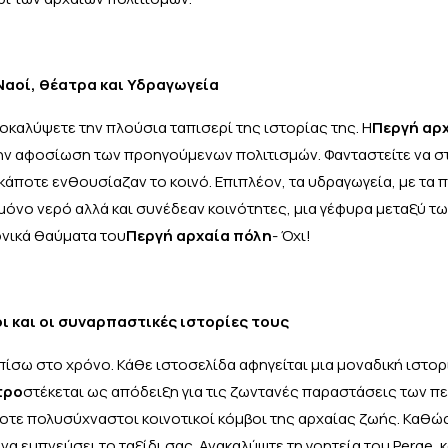
Ναοί, θέατρα και Υδραγωγεία
ποκαλύψετε την πλούσια ταπισερί της ιστορίας της. Η
Περγή αρχ
ν αφοσίωση των προηγούμενων πολιτισμών. Φανταστείτε να σ
ποτε ενθουσίαζαν το κοινό. Επιπλέον, τα υδραγωγεία, με τα 
 μόνο νερό αλλά και συνέδεαν κοινότητες, μια γέφυρα μεταξύ τ
τονικά θαύματα του
Περγή αρχαία πόλη
- Όχι!
ι και οι συναρπαστικές ιστορίες τους
 πίσω στο χρόνο. Κάθε ιστοσελίδα αφηγείται μια μοναδική ιστο
τρο
στέκεται ως απόδειξη για τις ζωντανές παραστάσεις των 
οτε πολυσύχναστοι κοινοτικοί κόμβοι της αρχαίας ζωής. Καθώ
να εμπνεύσει το ταξίδι σας. Ανακαλύψτε τη γοητεία του Perge, 