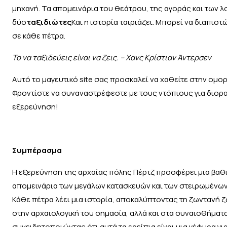
μηχανή. Τα απομεινάρια του θεάτρου, της αγοράς και των λ
δύο
ταξιδιώτες
Και η ιστορία ταιριάζει. Μπορεί να διαπιστ
σε κάθε πέτρα.
Το να ταξιδεύεις είναι να ζεις. – Χανς Κρίστιαν Άντερσεν
Αυτό το μαγευτικό site σας προσκαλεί να χαθείτε στην ομο
Φροντίστε να συναναστρέφεστε με τους ντόπιους για διορα
εξερεύνηση!
Συμπέρασμα
Η εξερεύνηση της αρχαίας πόλης Πέρτζ προσφέρει μια βα
απομεινάρια των μεγάλων κατασκευών και των στειρωμένω
Κάθε πέτρα λέει μια ιστορία, αποκαλύπτοντας τη ζωντανή 
στην αρχαιολογική του σημασία, αλλά και στα συναισθήματα
συνειδητοποιώντας ότι αυτά τα ερείπια είναι μια γέφυρα γι