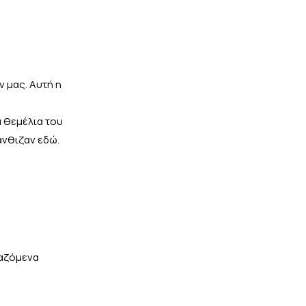
 μας. Αυτή η
α θεμέλια του
άνθιζαν εδώ.
αζόμενα