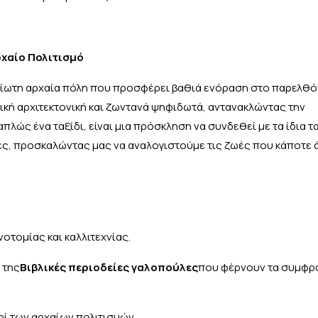
ρχαίο Πολιτισμό
είωτη αρχαία πόλη που προσφέρει βαθιά ενόραση στο παρελθόν
ική αρχιτεκτονική και ζωντανά ψηφιδωτά, αντανακλώντας την
 απλώς ένα ταξίδι, είναι μια πρόσκληση να συνδεθεί με τα ίδια τ
ρες, προσκαλώντας μας να αναλογιστούμε τις ζωές που κάποτε 
νοτομίας και καλλιτεχνίας.
 της
Βιβλικές περιοδείες γαλοπούλες
που φέρνουν τα συμφρ
ρί των αρχαίων πολιτισμών.