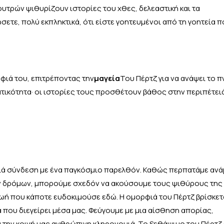
ουτρών ψιθυρίζουν ιστορίες του χθες, δελεαστική και τα
ώσετε, πολύ εκπληκτικά, ότι είστε γοητευμένοι από τη γοητεία 
ρφιά του, επιτρέποντας την
μαγεία
Του Πέρτζ για να ανάψει το π
τικότητα· οι ιστορίες τους προσθέτουν βάθος στην περιπέτειά
θιά σύνδεση με ένα παγκόσμιο παρελθόν. Καθώς περπατάμε αν
ν δρόμων, μπορούμε σχεδόν να ακούσουμε τους ψιθύρους της 
ζωή που κάποτε ευδοκιμούσε εδώ. Η ομορφιά του Πέρτζ βρίσκετ
 που διεγείρει μέσα μας. Φεύγουμε με μια αίσθηση απορίας,
α την κοινή μας ανθρώπινη κληρονομιά. Το ξεθάψιμο του Πέρτζ ε