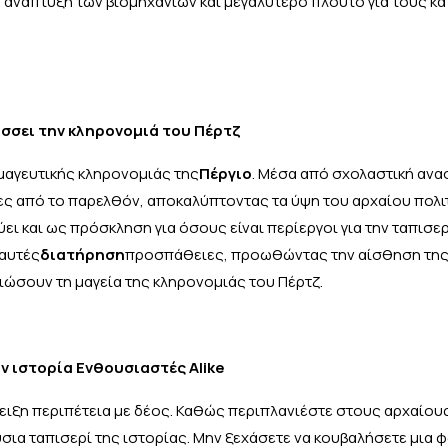
ανάπτυξη των βιομηχανιών και μεγαλύτερο πλούτο για τους κα
σσει την κληρονομιά του Πέρτζ
 μαγευτικής κληρονομιάς της
Πέργιο
. Μέσα από σχολαστική ανα
ες από το παρελθόν, αποκαλύπτοντας τα ύψη του αρχαίου πολι
ει και ως πρόσκληση για όσους είναι περίεργοι για την ταπισερ
 αυτές
διατήρηση
προσπάθειες, προωθώντας την αίσθηση της 
βιώσουν τη μαγεία της κληρονομιάς του Πέρτζ.
ν ιστορία Ενθουσιαστές Alike
άμειξη περιπέτεια με δέος. Καθώς περιπλανιέστε στους αρχαίο
ούσια ταπισερί της ιστορίας. Μην ξεχάσετε να κουβαλήσετε μια