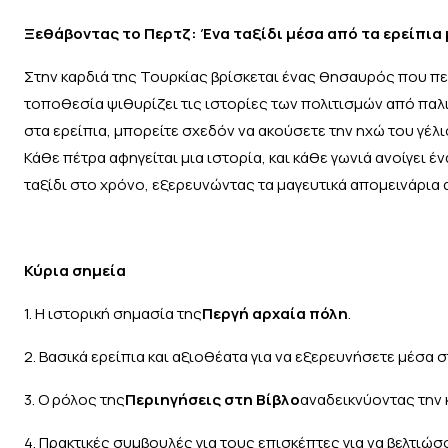
Ξεθάβοντας το Περτζ: Ένα ταξίδι μέσα από τα ερείπια
Στην καρδιά της Τουρκίας βρίσκεται ένας θησαυρός που πε
τοποθεσία ψιθυρίζει τις ιστορίες των πολιτισμών από παλ
στα ερείπια, μπορείτε σχεδόν να ακούσετε την ηχώ του γέ
Κάθε πέτρα αφηγείται μια ιστορία, και κάθε γωνιά ανοίγει 
ταξίδι στο χρόνο, εξερευνώντας τα μαγευτικά απομεινάρια
Κύρια σημεία
1. Η ιστορική σημασία της
Περγή αρχαία πόλη
.
2. Βασικά ερείπια και αξιοθέατα για να εξερευνήσετε μέσα σ
3. Ο ρόλος της
Περιηγήσεις στη Βίβλο
αναδεικνύοντας την 
4. Πρακτικές συμβουλές για τους επισκέπτες για να βελτιώσ