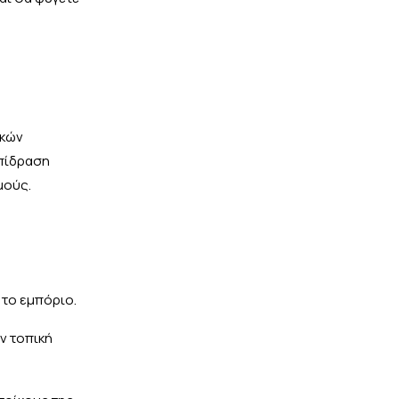
ικών
επίδραση
μούς.
το εμπόριο.
ν τοπική