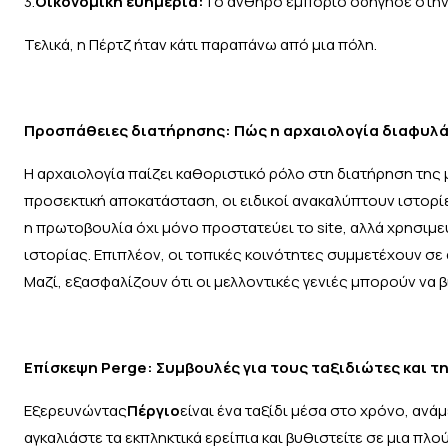
3.
Οικονομική ευημερία:
Το ανθηρό εμπόριο οδήγησε στην 
Τελικά, η Πέρτζ ήταν κάτι παραπάνω από μια πόλη.
Προσπάθειες διατήρησης: Πώς η αρχαιολογία διαφυλά
Η αρχαιολογία παίζει καθοριστικό ρόλο στη διατήρηση της
προσεκτική αποκατάσταση, οι ειδικοί ανακαλύπτουν ιστορί
η πρωτοβουλία όχι μόνο προστατεύει το site, αλλά χρησιμεύ
ιστορίας. Επιπλέον, οι τοπικές κοινότητες συμμετέχουν σε
Μαζί, εξασφαλίζουν ότι οι μελλοντικές γενιές μπορούν να 
Επίσκεψη Perge: Συμβουλές για τους ταξιδιώτες και τη
Εξερευνώντας
Πέργιο
είναι ένα ταξίδι μέσα στο χρόνο, αν
αγκαλιάστε τα εκπληκτικά ερείπια και βυθιστείτε σε μια πλ