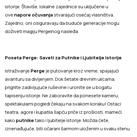
istorije. Štaviše, lokalne zajednice su uključene u
ove
napore očuvanja
stvarajući osećaj vlasništva.
Zajedno, oni osiguravaju da buduće generacije mogu
doživeti magiju Pergeinog nasleđa.
Poseta Perge: Saveti za Putnike i Ljubitelje Istorije
Istraživanje
Perge
je putovanje kroz vreme, spajajući
avanturu sa divljenjem. Dok šetate drevnim ulicama,
prigrlite zadivljujuće ruševine i uronite se u bogatu
tapiseriju istorije. Ne zaboravite da ponesete kameru;
spektakularni pogledi čekaju na svakom koraku! Ostaci
teatra, agore i kupatila šapću priče iz prošlosti, mameći
kako
putnike
tako i ljubitelje istorije. Možda ćete,
iznenađujuće, biti očarani šarmom uloženim u svaku stenu.