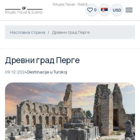
Rituals Travel - 15469
USD
0
Насловна страна
Древни град Перге
Древни град Перге
09-12-2024
Destinacije u Turskoj