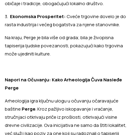
običaje i tradicije, obogaćujući lokalno društvo.
3.
Ekonomska Prosperitet:
Cveće trgovine dovelo je do
rasta industrija i većeg bogatstva za njene stanovnike.
Na kraju, Perge je bila više od grada; bila je živopisna
tapiserija ljudske povezanosti, pokazujući kako trgovina
može ujediniti kulture.
Napori na Očuvanju: Kako Arheologija Čuva Nasleđe
Perge
Arheologija igra ključnu ulogu u očuvanju očaravajuće
baštine
Perge
. Kroz pažljivo iskopavanje i vraćanje,
stručnjaci otkrivaju priče iz prošlosti, otkrivajući visine
drevne civilizacije. Ova inicijativa ne samo da štiti lokalitet,
već služi i kao poziv za one koji su radoznali o tapiseriji