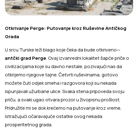
Otkrivanje Perge: Putovanje kroz Ruševine Antičkog
Grada
U srcu Turske leži blago koje čeka da bude otkriveno—
antčki grad Perge
. Ovaj izvanredni lokalitet šapće priče o
civilizacijama koje su davno nestale, pozivajući nas da
otkrijemo njegove tajne. Četvrti ruševinama, gotovo
možete čuti odjek smeha i razgovora koji su nekada
ispunjavali užurbane ulice. Svaka stena pripoveda svoju
priču, a svaki ugao otvara prozor u živopisnu prošlost.
Pridružite mi se dok krećemo na putovanje kroz vreme,
istražujući očaravajuće ostatke ovog nekada
prosperitetnog grada.