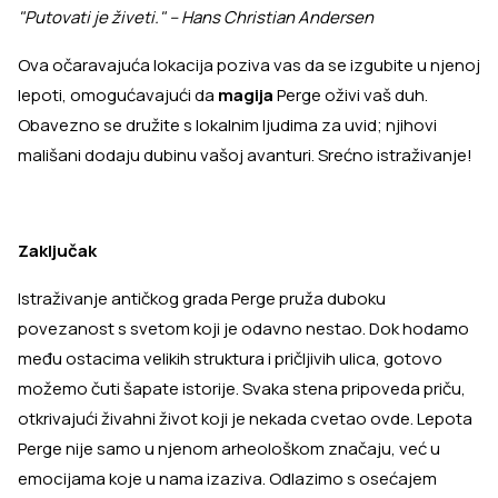
"Putovati je živeti." – Hans Christian Andersen
Ova očaravajuća lokacija poziva vas da se izgubite u njenoj
lepoti, omogućavajući da
magija
Perge oživi vaš duh.
Obavezno se družite s lokalnim ljudima za uvid; njihovi
mališani dodaju dubinu vašoj avanturi. Srećno istraživanje!
Zaključak
Istraživanje antičkog grada Perge pruža duboku
povezanost s svetom koji je odavno nestao. Dok hodamo
među ostacima velikih struktura i pričljivih ulica, gotovo
možemo čuti šapate istorije. Svaka stena pripoveda priču,
otkrivajući živahni život koji je nekada cvetao ovde. Lepota
Perge nije samo u njenom arheološkom značaju, već u
emocijama koje u nama izaziva. Odlazimo s osećajem