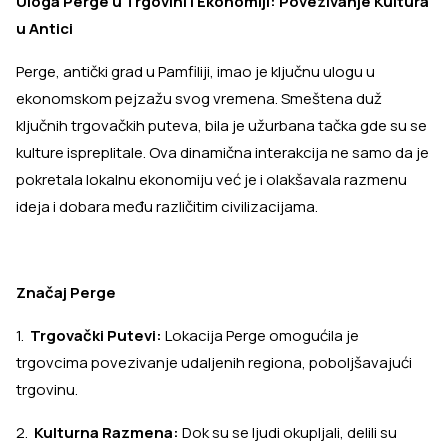
Uloga Perge u Trgovini i Ekonomiji: Povezivanje Kultura
u Antici
Perge, antički grad u Pamfiliji, imao je ključnu ulogu u
ekonomskom pejzažu svog vremena. Smeštena duž
ključnih trgovačkih puteva, bila je užurbana tačka gde su se
kulture ispreplitale. Ova dinamična interakcija ne samo da je
pokretala lokalnu ekonomiju već je i olakšavala razmenu
ideja i dobara među različitim civilizacijama.
Značaj Perge
1.
Trgovački Putevi:
Lokacija Perge omogućila je
trgovcima povezivanje udaljenih regiona, poboljšavajući
trgovinu.
2.
Kulturna Razmena:
Dok su se ljudi okupljali, delili su