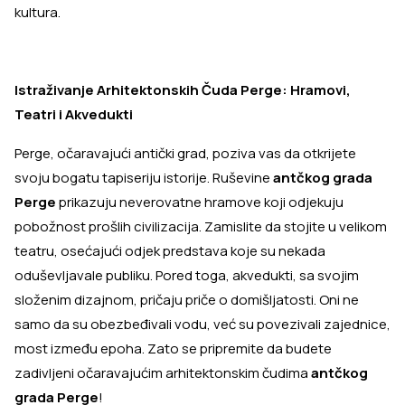
kultura.
Istraživanje Arhitektonskih Čuda Perge: Hramovi,
Teatri i Akvedukti
Perge, očaravajući antički grad, poziva vas da otkrijete
svoju bogatu tapiseriju istorije. Ruševine
antčkog grada
Perge
prikazuju neverovatne hramove koji odjekuju
pobožnost prošlih civilizacija. Zamislite da stojite u velikom
teatru, osećajući odjek predstava koje su nekada
oduševljavale publiku. Pored toga, akvedukti, sa svojim
složenim dizajnom, pričaju priče o domišljatosti. Oni ne
samo da su obezbeđivali vodu, već su povezivali zajednice,
most između epoha. Zato se pripremite da budete
zadivljeni očaravajućim arhitektonskim čudima
antčkog
grada Perge
!