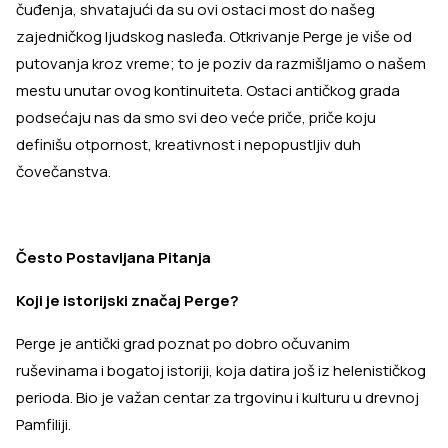
čuđenja, shvatajući da su ovi ostaci most do našeg
zajedničkog ljudskog nasleđa. Otkrivanje Perge je više od
putovanja kroz vreme; to je poziv da razmišljamo o našem
mestu unutar ovog kontinuiteta. Ostaci antičkog grada
podsećaju nas da smo svi deo veće priče, priče koju
definišu otpornost, kreativnost i nepopustljiv duh
čovečanstva.
Često Postavljana Pitanja
Koji je istorijski značaj Perge?
Perge je antički grad poznat po dobro očuvanim
ruševinama i bogatoj istoriji, koja datira još iz helenističkog
perioda. Bio je važan centar za trgovinu i kulturu u drevnoj
Pamfiliji.