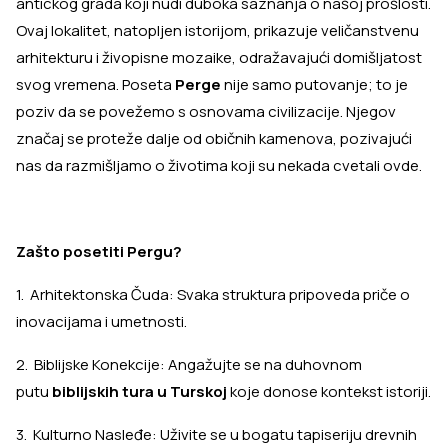
antickog grada koji nudi duboka saznanja o našoj prošlosti.
Ovaj lokalitet, natopljen istorijom, prikazuje veličanstvenu
arhitekturu i živopisne mozaike, odražavajući domišljatost
svog vremena. Poseta
Perge
nije samo putovanje; to je
poziv da se povežemo s osnovama civilizacije. Njegov
značaj se proteže dalje od običnih kamenova, pozivajući
nas da razmišljamo o životima koji su nekada cvetali ovde.
Zašto posetiti Pergu?
1. Arhitektonska Čuda: Svaka struktura pripoveda priče o
inovacijama i umetnosti.
2. Biblijske Konekcije: Angažujte se na duhovnom
putu
biblijskih tura u Turskoj
koje donose kontekst istoriji.
3. Kulturno Nasleđe: Uživite se u bogatu tapiseriju drevnih