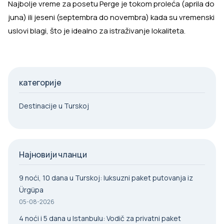
Najbolje vreme za posetu Perge je tokom proleća (aprila do
juna) ili jeseni (septembra do novembra) kada su vremenski
uslovi blagi, što je idealno za istraživanje lokaliteta.
категорије
Destinacije u Turskoj
Најновији чланци
9 noći, 10 dana u Turskoj: luksuzni paket putovanja iz
Ürgüpa
05-08-2026
4 noći i 5 dana u Istanbulu: Vodič za privatni paket