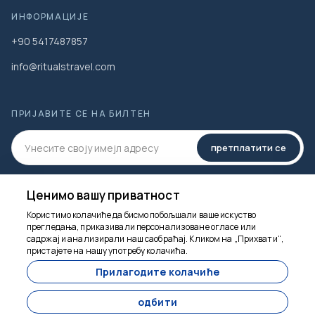
ИНФОРМАЦИЈЕ
+90 5417487857
info@ritualstravel.com
ПРИЈАВИТЕ СЕ НА БИЛТЕН
претплатити се
ДРУШТВЕНИ МЕДИЈИ
Ценимо вашу приватност
Користимо колачиће да бисмо побољшали ваше искуство
прегледања, приказивали персонализоване огласе или
садржај и анализирали наш саобраћај. Кликом на „Прихвати“,
пристајете на нашу употребу колачића.
Ту смо да помогнемо
Прилагодите колачиће
одбити