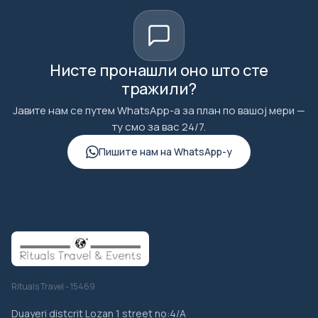
Нисте пронашли оно што сте
тражили?
Јавите нам се путем WhatsApp-а за план по вашој мери —
ту смо за вас 24/7.
Пишите нам на WhatsApp-у
Rituals Travel - 15469
Duayeri distcrit Lozan 1 street no:4/A