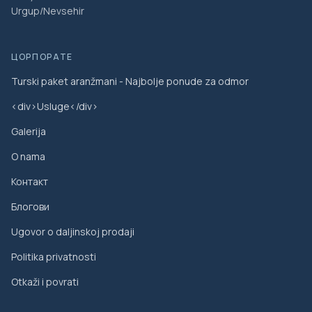
Urgup/Nevsehir
ЦОРПОРАТЕ
Turski paket aranžmani - Najbolje ponude za odmor
<div>Usluge</div>
Galerija
O nama
Контакт
Блогови
Ugovor o daljinskoj prodaji
Politika privatnosti
Otkaži i povrati