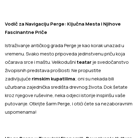
Vodič za Navigaciju Perge: Ključna Mesta i Njihove
Fascinantne Priče
Istraživanje antičkog grada Perge je kao korak unazad u
vremenu. Svako mesto pripoveda jedinstvenu priču koja
očarava srce i maštu. Velikodušni
teatar
je svedočanstvo
živopisnih predstava prošlosti. Ne propustite
zadivljujuće
rimskim kupatilima
; oni su nekada bili
užurbana zajednička središta drevnog života. Dok šetate
kroz njegove ruševine, neka odjeci istorije inspirišu vaše
putovanje. Otkrijte šarm Perge, i otići ćete sa nezaboravnim
uspomenama!