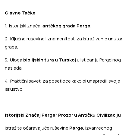
Glavne Tačke
1. Istorijski značaj
antčkog grada Perge
.
2. Ključne ruševine i znamenitosti za istraživanje unutar
grada.
3. Uloga
biblijskih tura u Turskoj
u isticanju Pergeinog
nasleđa.
4. Praktični saveti za posetioce kako bi unapredili svoje
iskustvo.
Istorijski Značaj Perge: Prozor u Antičku Civilizaciju
Istražite očaravajuće ruševine
Perge
, izvanrednog