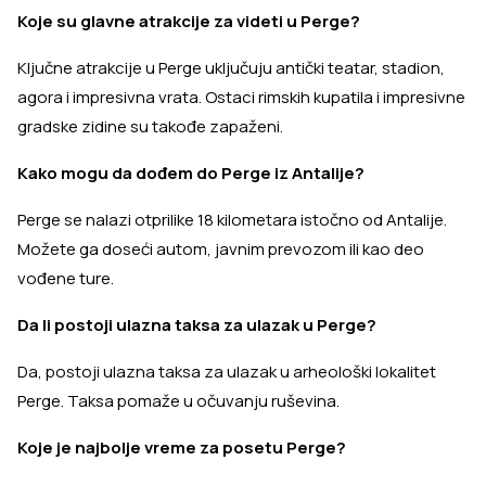
Koje su glavne atrakcije za videti u Perge?
Ključne atrakcije u Perge uključuju antički teatar, stadion,
agora i impresivna vrata. Ostaci rimskih kupatila i impresivne
gradske zidine su takođe zapaženi.
Kako mogu da dođem do Perge iz Antalije?
Perge se nalazi otprilike 18 kilometara istočno od Antalije.
Možete ga doseći autom, javnim prevozom ili kao deo
vođene ture.
Da li postoji ulazna taksa za ulazak u Perge?
Da, postoji ulazna taksa za ulazak u arheološki lokalitet
Perge. Taksa pomaže u očuvanju ruševina.
Koje je najbolje vreme za posetu Perge?