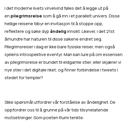
I det moderne livets virvelvind føles det å legge ut på
en
pilegrimsreise
som å gå inn i et parallelt univers. Disse
hellige reisene tilbyr en invitasjon til å stoppe opp,
reflektere og søke dyp
åndelig
innsikt. Likevel, i det 21st
århundre har naturen til disse søkene endret seg.
Pilegrimsreiser i dag er ikke bare fysiske reiser, men også
sjelens introspektive eventyr. Man kan lure på om essensen
av pilegrimsreise er bundet til eldgamle stier, eller skjærer vi
nye stier i det digitale riket, og finner forbindelse i tweets i
stedet for templer?
Slike spørsmål utfordrer vår forståelse av åndelighet. De
oppfordrer oss til å grunne på vår tids tilsynelatende
motsetninger. Som poeten Rumi tenkte: