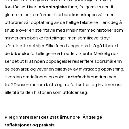
forståelse. Hvert
arkeologiske
funn, fra gamle ruller til
glemte ruiner, omformer ikke bare kunnskapen vår, men
utfordrer vår oppfatning av de hellige tekstene. Tenk deg å
snuble over en steintavle med innskrifter med historier som
minner om bibelske fortellinger, men som likevel tilbyr
uforutsette detaljer. Slike funn tvinger oss til å gå tilbake til
de
bibelske
fortellingene vi trodde vi kjente. Merkelig nok
ser det ut til at noen oppdagelser reiser flere spørsmål enn
de besvarer, og vever en billedvev av mystikk og opplysning.
Hvordan omdefinerer en enkelt
artefakt
århundrer med
tro? Dansen mellom fakta og tro fortsetter, og inviterer oss
alle til å ta del i historien som utfolder seg.
Pilegrimsreiser i det 21st århundre: Åndelige
refleksjoner og praksis