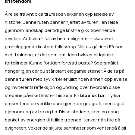
kristendom
Å reise fra Antiokia til Efesos vekker en dyp følelse av
historie. Denne ruten danner hjertet av turen
, en reise
gjennom landskap der tidlige kristne gikk. Spennende
mystisk, Antiokia – full av hemmeligheter – skapte et
grunnleggende kristent fellesskap. Når du går inn i Efesos,
midt i ruinene, er det som om tiden hvisker eldgamle
fortellinger. Kunne fortiden fortsatt puste? Spørsmålet
henger igjen der du står blant eldgamle steiner. Å delta på
denne
turen
med syv kirker er ulikt noen annen opplevelse,
og inviterer til refleksjon og undring over hvordan disse
stedene påvirket kristen historie. En
bibelsk tur
i Tyrkia
presenterer en vei ikke bare gjennom geografi, men også
gjennom lag av tro og tid. Disse stedene, som en gang
banket av energien til tidlige troende, tenker nå stille på
evigheten. Vokter de skjulte sannheter som venter på å bli