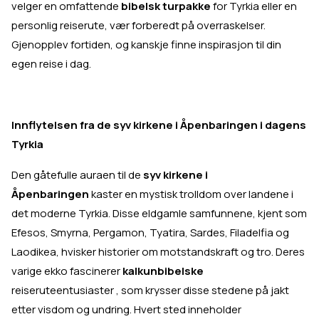
velger en omfattende
bibelsk turpakke
for Tyrkia eller en
personlig reiserute, vær forberedt på overraskelser.
Gjenopplev fortiden, og kanskje finne inspirasjon til din
egen reise i dag.
Innflytelsen fra de syv kirkene i Åpenbaringen i dagens
Tyrkia
Den gåtefulle auraen til de
syv kirkene i
Åpenbaringen
kaster en mystisk trolldom over landene i
det moderne Tyrkia. Disse eldgamle samfunnene, kjent som
Efesos, Smyrna, Pergamon, Tyatira, Sardes, Filadelfia og
Laodikea, hvisker historier om motstandskraft og tro. Deres
varige ekko fascinerer
kalkunbibelske
reiseruteentusiaster , som krysser disse stedene på jakt
etter visdom og undring. Hvert sted inneholder