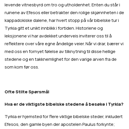
levende vitnesbyrd om tro og utholdenhet. Enten du står i
ruinene av Efesos eller betrakter den rolige skjønnheten i de
kappadokiske dalene, har hvert stopp på vår bibelske tur i
Tyrkia gitt et unikt innblikk i fortiden. Historiene og
leksjonene vi har avdekket underveis inviterer oss til å
reflektere over våre egne åndelige veier. Når vi drar, bærer vi
med oss en fornyet følelse av tilknytning til disse hellige
stedene og en takknemlighet for den varige arven fra de
som kom før oss.
Ofte Stilte Spørsmål
Hva er de viktigste bibelske stedene å besøke i Tyrkia?
Tyrkia er hjemsted for flere viktige bibelske steder, inkludert
Efesos, den gamle byen der apostelen Paulus forkynte;