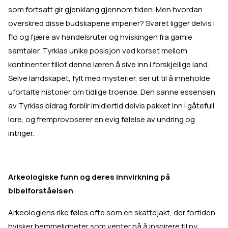
som fortsatt gir gjenklang gjennom tiden. Men hvordan
overskred disse budskapene imperier? Svaret ligger delvis i
flo og fjære av handelsruter og hviskingen fra gamle
samtaler. Tyrkias unike posisjon ved korset mellom
kontinenter tillot denne læren å sive inn i forskjellige land.
Selve landskapet, fylt med mysterier, ser ut til å inneholde
ufortalte historier om tidlige troende. Den sanne essensen
av Tyrkias bidrag forblir imidlertid delvis pakket inn i gåtefull
lore, og fremprovoserer en evig følelse av undring og
intriger.
Arkeologiske funn og deres innvirkning på
bibelforståelsen
Arkeologiens rike føles ofte som en skattejakt, der fortiden
hvisker hemmeligheter som venter på å inspirere til ny