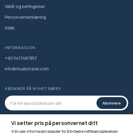
Vilkår og betingelser
Personvernerklæring
tidak
INFORMASJON
+90 5417487857
info@ritualstravel.com
ABONNER PÅ NYHETSBREV
Abonnere
SOSIALE MEDIER
Vi setter pris på personvernet ditt
Vi bruker informasjonskapsler for å forbedre nettleseropplevelsen