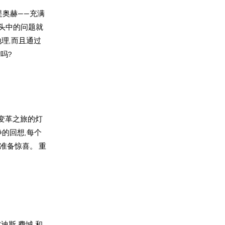
提奥赫——充满
石头中的问题就
理,而且通过
吗?
变革之旅的灯
的回想,每个
 准备惊喜。 重
迪斯,费城,和