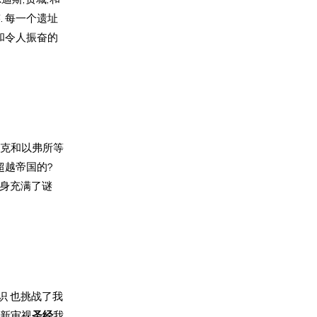
 每一个遗址
和令人振奋的
阿克和以弗所等
超越帝国的?
本身充满了谜
识 也挑战了我
重新审视
圣经
我