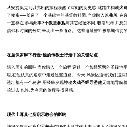
从安提奥克到以弗所的旅程唤醒了深刻的历史感. 此路由构成
火
了秘密——塑造了一个基础性的基督教社团. 当你踏入以弗所, 在
一直存在 参与此事
7个教堂参观
与其它经验不同, 吸引思考 并
信仰和时间的分层,呈现出一条道路。 这些遗址曾经被早期信徒的
在圣保罗脚下行走:他的传教士行走中的关键站点
踏入历史的回响 当你踏入一个旅程 穿过一个曾经繁荣的圣经地平
塔,在他认真的追求中走过这些道路。 今天,风景区邀请我们 追
遗址都有一个秘密. 用经验发现神秘
火鸡圣经导游
他无缝地导航着
拾过去,也许,为今天的旅程寻找灵感。
现代土耳其七所启示教会的影响
神秘的气息
七所启示教会
在现代土耳其的土地上施下了神秘的咒语。 