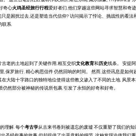
了好奇心
火鸡圣经旅行行程
爱好者们,他们穿越这些网站寻求智慧和奇迹.
们只是困扰过去,还是塑造当代信仰? 访问揭示了悖论、挑战性的看法
联系.
片古老的土地起到了关键作用,相互交织
文化教育
和
历史
线条。 安提
在这里,保罗旅行, 精心构思信件 仍然回响的时间。 然而,这些讯息是如何
其在大陆十字路口的独特地位使得这些教义渗入了不同的土地. 风景
实质仍然部分被神秘的传说所包裹,引发了永恒的好奇和好奇。
理解. 每个
考古学
从古来书卷到被遗忘的废墟 不仅重塑了我们的知
出圣经叙事的故事,但却提供了出乎意料的细节. 这种发现迫使我们