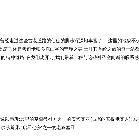
被曾经走过这些古老道路的使徒的脚步深深地丰富了。 这里的地貌不
的废墟中,还是考虑卡帕多克山谷的宁静之美,土耳其圣经之旅的每一站
己的精神道路. 在我们离开时,我们带着一种与这些神圣空间新的联系
城以弗所;最早的基督教社区之一的安塔克亚(古老的安提俄克人);以
苏斯;和"启示七会"之一的老狄塞亚.