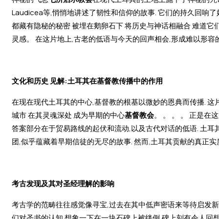
Laudicea等,悄悄地讲述了韧性和信仰的故事. 它们的持久回响
都藏有隐秘的秘密 被埋在鹅卵石下 将历史与神话相融合 难道它
灵感。 在这片地上,古老的低语与今天的回声相会,形成难以形容的
文化和历史 见解:土耳其在基督教传播中的作用
在现在现代土耳其的中心,基督教的根基以微妙的恩典而传播. 这
城市 在其灵魂深处 成为早期的中心
基督教会
。 。 。 。 正是
答案部分在于贸易路线的起伏和流动,以及古代对话的低语. 土耳
团,似乎蕴藏着早期信徒的无尽的故事. 然而,土耳其贡献的真正
考古发现及其对圣经理解的影响
考古学的范畴往往感觉像寻宝,过去在其中低声密语来等待启发新的
们对圣书的认知 想象一下在一块石碑上被绊倒,碑上刻有令人回想