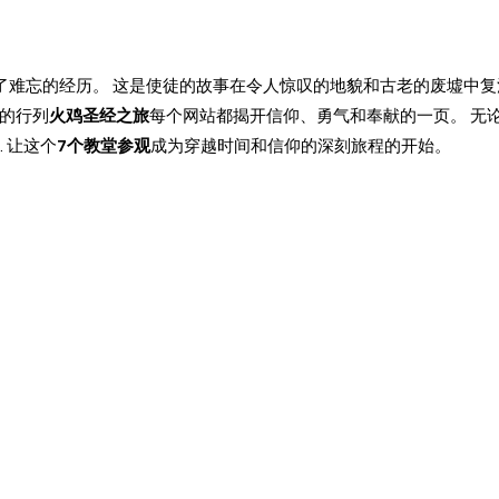
供了难忘的经历。 这是使徒的故事在令人惊叹的地貌和古老的废墟中复
们的行列
火鸡圣经之旅
每个网站都揭开信仰、勇气和奉献的一页。 无
 让这个
7个教堂参观
成为穿越时间和信仰的深刻旅程的开始。