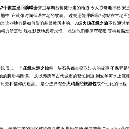
鸡7个教堂巡回演唱会
穿过早期基督徒行走的地道 令人惊奇地神秘,安
废墟中, 它就像时间低语古老的故事。 过去还能呼吸吗? 你站在古老
想知道这些地方是如何影响基督教历史的。 A级
火鸡圣经之旅
不仅通过地
精力所震动,现在默默地想着永恒。 难道他们要保守秘密,等待被揭发
线 登上一个
圣经火鸡之旅
每一块石头都会窃取过去的故事 圣保罗是
踪他的脚步与阴谋。 从以弗所等古代城市的繁忙街道,到爱琴河水上沉静
历史和信仰的迷宫。 是否选择综合
火鸡圣经旅游包
或个性化的行程,
这些古老的社区被称作以弗所,斯密尔纳,佩尔加蒙,Thyatira,萨尔