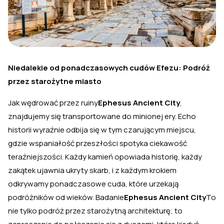
Niedalekie od ponadczasowych cudów Efezu: Podróż
przez starożytne miasto
Jak wędrować przez ruiny
Ephesus Ancient City
,
znajdujemy się transportowane do minionej ery. Echo
historii wyraźnie odbija się w tym czarującym miejscu,
gdzie wspaniałość przeszłości spotyka ciekawość
teraźniejszości. Każdy kamień opowiada historię, każdy
zakątek ujawnia ukryty skarb, i z każdym krokiem
odkrywamy ponadczasowe cuda, które urzekają
podróżników od wieków. Badanie
Ephesus Ancient City
To
nie tylko podróż przez starożytną architekturę; to