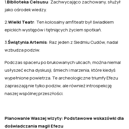
1.
Biblioteka Celsusu
: Zachwycająco zachowany, służył
jako ośrodek wiedzy.
2.
Wielki Teatr
: Ten kolosalny amfiteatr był świadkiem
epickich występów i tętniących życiem spotkań.
3.
Świątynia Artemis
: Raz jeden z Siedmiu Cudów, nadal
wzbudza podziw.
Podczas spaceru po brukowanych ulicach, można niemal
usłyszeć echa dyskusji, śmiech i marzenia, które kiedyś
wypełnione powietrza. Te archeologiczne triumfy Efezu
zapraszają nie tylko podziw, ale również introspekcję
naszej wspólnej przeszłości.
Planowanie Waszej wizyty: Podstawowe wskazówki dla
doświadczania magii Efezu