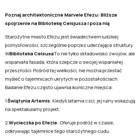
Poznaj architektoniczne Marvele Efezu: Bliższe
spojrzenie na Bibliotekę Celsjusza i poza nią
Starożytne miasto Efezu jest świadectwem ludzkiej
pomysłowości, szczególnie poprzez uderzające struktury.
W
Biblioteka Celsusa
To nie tylko składowisko zwojów, ale
wspaniała fasada, która szepcze o swojej wspaniałej
przeszłości. Pośród tej wielkości, nie można przestać
myśleć o tajemnicach ukrytych w pozostałościach.
Badanie Efezu często ujawnia ikoniczne miejsca:
1.
Świątynia Artemis
: Kiedyś latarnia czci, jej ruiny wskazują
na spektakularny projekt.
2.
Wycieczka po Efezie
: Oferuje podróż w czasie,
odkrywając tajemnice tego starożytnego cudu.