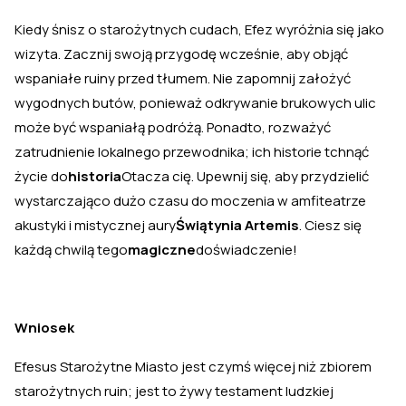
Kiedy śnisz o starożytnych cudach, Efez wyróżnia się jako
wizyta. Zacznij swoją przygodę wcześnie, aby objąć
wspaniałe ruiny przed tłumem. Nie zapomnij założyć
wygodnych butów, ponieważ odkrywanie brukowych ulic
może być wspaniałą podróżą. Ponadto, rozważyć
zatrudnienie lokalnego przewodnika; ich historie tchnąć
życie do
historia
Otacza cię. Upewnij się, aby przydzielić
wystarczająco dużo czasu do moczenia w amfiteatrze
akustyki i mistycznej aury
Świątynia Artemis
. Ciesz się
każdą chwilą tego
magiczne
doświadczenie!
Wniosek
Efesus Starożytne Miasto jest czymś więcej niż zbiorem
starożytnych ruin; jest to żywy testament ludzkiej