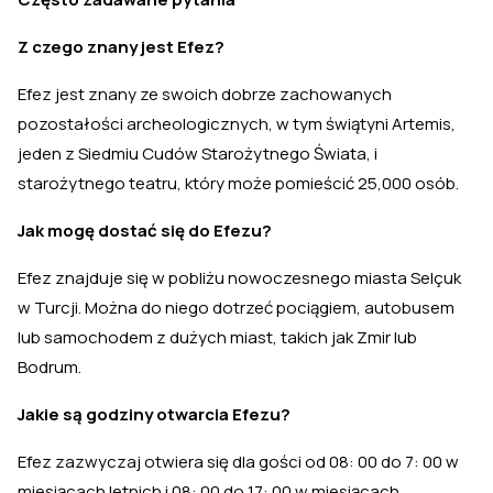
Z czego znany jest Efez?
Efez jest znany ze swoich dobrze zachowanych
pozostałości archeologicznych, w tym świątyni Artemis,
jeden z Siedmiu Cudów Starożytnego Świata, i
starożytnego teatru, który może pomieścić 25,000 osób.
Jak mogę dostać się do Efezu?
Efez znajduje się w pobliżu nowoczesnego miasta Selçuk
w Turcji. Można do niego dotrzeć pociągiem, autobusem
lub samochodem z dużych miast, takich jak Zmir lub
Bodrum.
Jakie są godziny otwarcia Efezu?
Efez zazwyczaj otwiera się dla gości od 08: 00 do 7: 00 w
miesiącach letnich i 08: 00 do 17: 00 w miesiącach