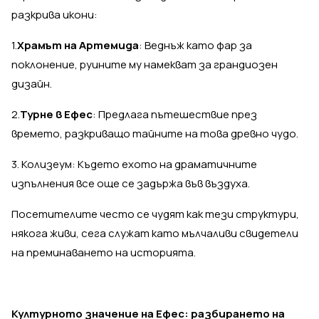
разкрива икони:
1.
Храмът на Артемида
: Веднъж като фар за
поклонение, руините му намекват за грандиозен
дизайн.
2.
Турне в Ефес
: Предлага пътешествие през
времето, разкриващо тайните на това древно чудо.
3. Колизеум: Където ехото на драматичните
изпълнения все още се задържа във въздуха.
Посетителите често се чудят как тези структури,
някога живи, сега служат като мълчаливи свидетели
на преминаването на историята.
Културното значение на Ефес: разбирането на