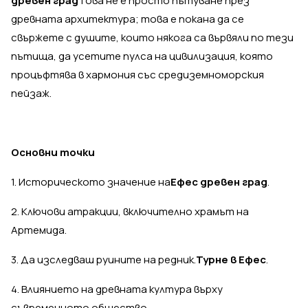
древен град
Това не е просто пътуване през
древната архитектура; това е покана да се
свържете с душите, които някога са вървяли по тези
пътища, да усетите пулса на цивилизация, която
процъфтява в хармония със средиземноморския
пейзаж.
Основни точки
1. Историческото значение на
Ефес древен град
.
2. Ключови атракции, включително храмът на
Артемида.
3. Да изследваш руините на редник.
Турне в Ефес
.
4. Влиянието на древната култура върху
съвременното общество.