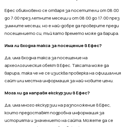
Ефес обикновено се отваря за посетители от 08:00
до 7:00 през летните месеци и от 08:00 до 17:00 през
зимните месеци, но е най-добре да проверите преди
посещението си, тъй като времето може да варира.
Има ли входна такса за посещение в Ефес?
Да, има входна такса за посещение на
археологическия обект в Ефес. Таксата може да
варира, така че не се изисква проверка на официалния
сайт или местна информация за най-новите цени.
Мога ли да направя екскурзии в Ефес?
Да, има много екскурзии на разположение в Ефес,
които предоставят подробна информация за
историята и значението на сайта. Можете да се