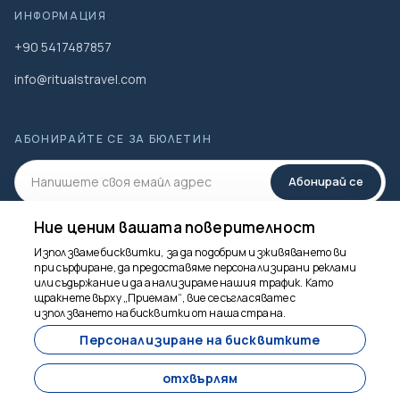
ИНФОРМАЦИЯ
+90 5417487857
info@ritualstravel.com
АБОНИРАЙТЕ СЕ ЗА БЮЛЕТИН
Абонирай се
Ние ценим вашата поверителност
СОЦИАЛНА МЕДИЯ
Използваме бисквитки, за да подобрим изживяването ви
при сърфиране, да предоставяме персонализирани реклами
или съдържание и да анализираме нашия трафик. Като
щракнете върху „Приемам“, вие се съгласявате с
Тук сме, за да
използването на бисквитки от наша страна.
помогнем
Персонализиране на бисквитките
отхвърлям