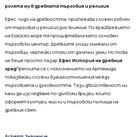
ролята му в древната търговия и религия
Ефес, чудо на древността, притежава сложен гоблен
от търговия и религиозно влияние. По крайбрежието
на Егейско море тя процъфтявала като основен
търговски център. Древните улици гъмжали от
търговци, черпейки стоки от далечни земи. Но това
не беше просто пазар;
Ефес История на древния
град
Преплита се с поклонението на Артемида,
показвайки сложни взаимоотношения между
търговията и духовността. Тази двойственост ни
кани да изследваме по-дълбоки връзки, които
оформят култури, мисли и търговски пътища на
древния свят.
Аспект
Значение