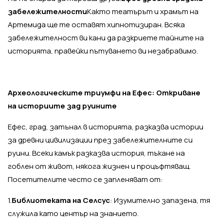
забележителности
Както театърът и храмът на
Артемида ще те оставят хипнотизиран. Всяка
забележителност ви кани да разкриете тайните на
историята, правейки пътуването ви незабравимо.
Археологическите триумфи на Ефес: Откриване
на историите зад руините
Ефес, град, затънал в историята, разказва истории
за древни цивилизации през забележителните си
руини. Всеки камък разказва история, тъкане на
гоблен от живот, някога жизнен и процъфтяващ.
Посетителите често се запленяват от:
1.
Библиотеката на Селсус
: Изумително запазена, тя
служила като център на знанието.