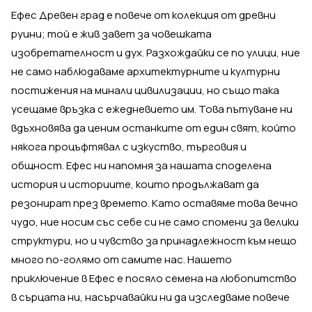
Ефес Древен град е повече от колекция от древни
руини; той е жив завет за човешката
изобретателност и дух. Разхождайки се по улици, ние
не само наблюдаваме архитектурните и културни
постижения на минали цивилизации, но също така
усещаме връзка с ежедневието им. Това пътуване ни
вдъхновява да ценим останките от един свят, който
някога процъфтявал с изкуство, търговия и
общност. Ефес ни напомня за нашата споделена
история и историите, които продължават да
резонират през времето. Като оставяме това вечно
чудо, ние носим със себе си не само спомени за велики
структури, но и чувство за принадлежност към нещо
много по-голямо от самите нас. Нашето
приключение в Ефес е посяло семена на любопитство
в сърцата ни, насърчавайки ни да изследваме повече