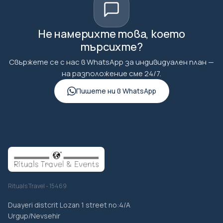
Не намерихте това, което
търсихте?
Свържете се с нас в WhatsApp за индивидуален план —
на разположение сме 24/7.
Пишете ни в WhatsApp
Rituals Travel - 15469
Duayeri distcrit Lozan 1 street no:4/A
Urgup/Nevsehir