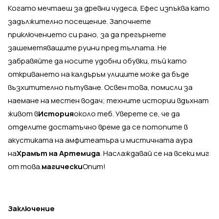
Когато мечтаеш за древни чудеса, Ефес изпъква като
задължително посещение. Започнете
приключението си рано, за да прегърнете
зашеметяващите руини пред тълпата. Не
забравяйте да носите удобни обувки, тъй като
откриването на калдъръм улиците може да бъде
възхитително пътуване. Освен това, помисли за
наемане на местен водач; техните истории вдъхнат
живот в
История
около теб. Уверете се, че да
отделите достатъчно време да се потопите в
акустиката на амфитеатъра и мистичната аура
на
Храмът на Артемида
. Наслаждавай се на всеки миг
от това.
магически
Опит!
Заключение