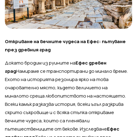
Откриване на вечните чудеса на Ефес: пътуване
през древния град
Докато бродим из руините на
Ефес древен
град
Намираме се транспортирани до минало време.
Ехото на историята резонира ярко на това
очарователно място, където величието на
миналото среща любопитството на настоящето.
Всеки камък разказва история, всеки ъгъл разкрива
скрито съкровище и с всяка стъпка откриваме
вечните чудеса, които са пленявали
пътешествениците от векове. Изследване
Ефес