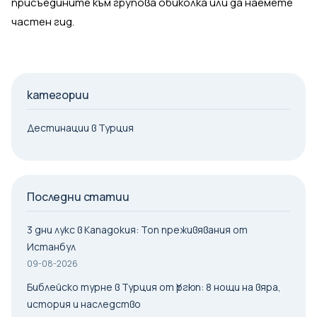
присъедините към групова обиколка или да наемете
частен гид.
категории
Дестинации в Турция
Последни статии
3 дни лукс в Кападокия: Топ преживявания от
Истанбул
09-08-2026
Библейско турне в Турция от Үргюп: 8 нощи на вяра,
история и наследство