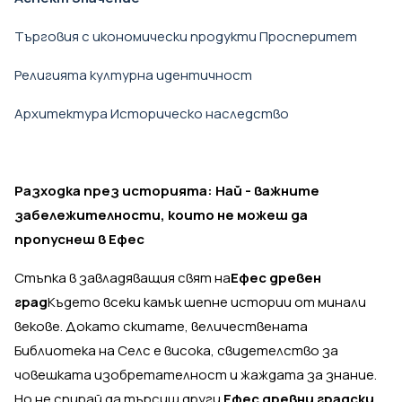
Търговия с икономически продукти Просперитет
Религията културна идентичност
Архитектура Историческо наследство
Разходка през историята: Най - важните
забележителности, които не можеш да
пропуснеш в Ефес
Стъпка в завладяващия свят на
Ефес древен
град
Където всеки камък шепне истории от минали
векове. Докато скитате, величествената
Библиотека на Селс е висока, свидетелство за
човешката изобретателност и жаждата за знание.
Но не спирай да търсиш други.
Ефес древни градски