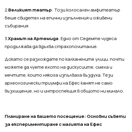
2.
Великият театър
: Този колосален амфитеатър
беше свидетел на епични изпълнения и оживени
събирания.
3.
Храмът на Артемида
: Едно от Седемте чудеса
продължава да вдъхва страхопочитание.
Докато се разхождате по калканените улици, почти
можете да чуете ехото на дискусиите, смеха и
мечтите, които някога изпълваха въздуха. Тези
археологически триумфи на Ефес канят не само
възхищение, но и интроспекция в общото ни минало.
Планиране на вашето посещение: Основни съвети
за експериментиране с магията на Ефес