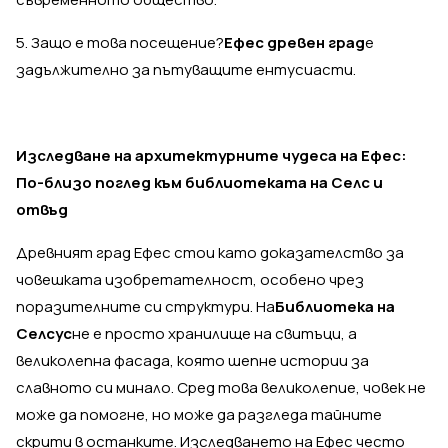
5. Защо е това посещение?
Ефес древен град
е
задължително за пътуващите ентусиасти.
Изследване на архитектурните чудеса на Ефес:
По-близо поглед към библиотеката на Селс и
отвъд
Древният град Ефес стои като доказателство за
човешката изобретателност, особено чрез
поразителните си структури. На
Библиотека на
Селсус
не е просто хранилище на свитъци, а
великолепна фасада, която шепне истории за
славното си минало. Сред това великолепие, човек не
може да помогне, но може да разгледа тайните
скрити в останките. Изследването на Ефес често