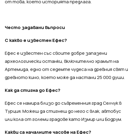
от това, което историята предлага.
Често задавани въпроси
С какво е известен Ефес?
Ефес е известен със своите добре запазени
археологически останки, включително храмът на
Артемида, едно от седемте чудеса на древния свят и
древното кино, което може да настани 25 000 души.
Как да стигна до Ефес?
Ефес се намира близо до съвременния град Селчук в
Турция. Можеш да стигнеш до него с влак, автобус
или кола от големи градове като Измир или Бодрум.
Какви са началните часове на Ефес?