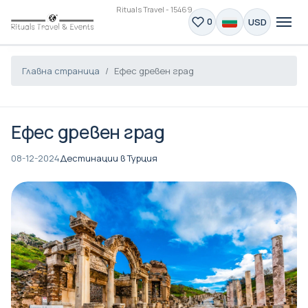
Rituals Travel - 15469
USD
0
Главна страница
Ефес древен град
Ефес древен град
08-12-2024
Дестинации в Турция