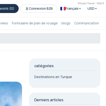
Rituals Travel - 15469
avoris (
0
)
Connexion B2B
Français
USD
rivées
Formulaire de plan de voyage
blogs
Communication
catégories
Destinations en Turquie
Derniers articles