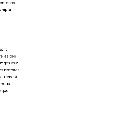
entourer.
emple
sprit
elles des
stiges d'un
s histoires
 seulement
e nous-
e que