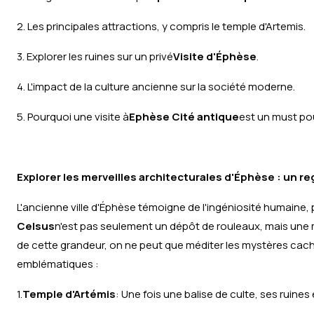
2. Les principales attractions, y compris le temple d'Artemis.
3. Explorer les ruines sur un privé
Visite d'Éphèse
.
4. L'impact de la culture ancienne sur la société moderne.
5. Pourquoi une visite à
Ephèse Cité antique
est un must po
Explorer les merveilles architecturales d'Éphèse : un re
L'ancienne ville d'Éphèse témoigne de l'ingéniosité humaine, 
Celsus
n'est pas seulement un dépôt de rouleaux, mais une 
de cette grandeur, on ne peut que méditer les mystères cach
emblématiques :
1.
Temple d'Artémis
: Une fois une balise de culte, ses ruine