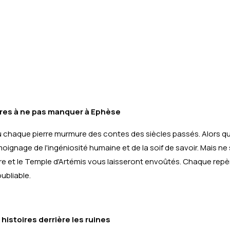
pères à ne pas manquer à Ephèse
ù chaque pierre murmure des contes des siècles passés. Alors q
ignage de l'ingéniosité humaine et de la soif de savoir. Mais ne 
 et le Temple d'Artémis vous laisseront envoûtés. Chaque repèr
ubliable.
istoires derrière les ruines