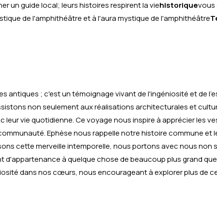
 un guide local; leurs histoires respirent la vie
historique
vous 
ique de l'amphithéâtre et à l'aura mystique de l'amphithéâtre
T
!
s antiques ; c'est un témoignage vivant de l'ingéniosité et de l'e
istons non seulement aux réalisations architecturales et cultur
c leur vie quotidienne. Ce voyage nous inspire à apprécier les ve
a communauté. Ephèse nous rappelle notre histoire commune et le
sons cette merveille intemporelle, nous portons avec nous non
ent d'appartenance à quelque chose de beaucoup plus grand qu
iosité dans nos cœurs, nous encourageant à explorer plus de c