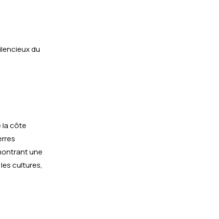
ilencieux du
 la côte
erres
 montrant une
les cultures,