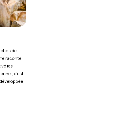
 échos de
rre raconte
ivé les
enne ; c'est
t développée