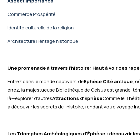
Aspect
Importance
Commerce Prospérité
Identité culturelle de la religion
Architecture Héritage historique
Une promenade à travers l'histoire: Haut à voir des re
Entrez dans le monde captivant de
Ephèse Cité antique
, o
errez, la majestueuse Bibliothèque de Celsus est grande, témo
là—explorer d'autres
Attractions d'Éphèse
Comme le Théâtre
à découvrir les secrets de l'histoire, rendant votre voyage ino
Les Triomphes Archéologiques d'Éphèse : découvrir les h