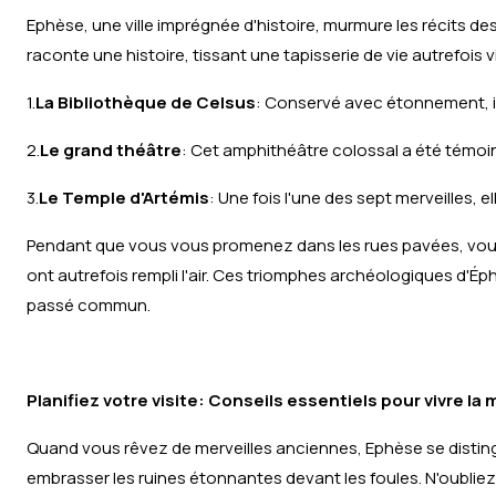
Ephèse, une ville imprégnée d'histoire, murmure les récits de
raconte une histoire, tissant une tapisserie de vie autrefois 
1.
La Bibliothèque de Celsus
: Conservé avec étonnement, il
2.
Le grand théâtre
: Cet amphithéâtre colossal a été témo
3.
Le Temple d'Artémis
: Une fois l'une des sept merveilles, el
Pendant que vous vous promenez dans les rues pavées, vous 
ont autrefois rempli l'air. Ces triomphes archéologiques d'Ép
passé commun.
Planifiez votre visite: Conseils essentiels pour vivre l
Quand vous rêvez de merveilles anciennes, Ephèse se disti
embrasser les ruines étonnantes devant les foules. N'oublie