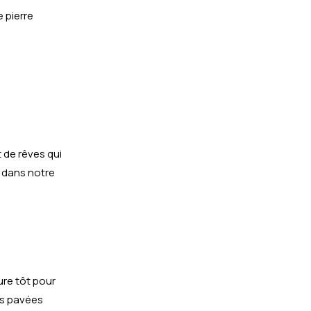
 pierre
 de rêves qui
n dans notre
re tôt pour
es pavées