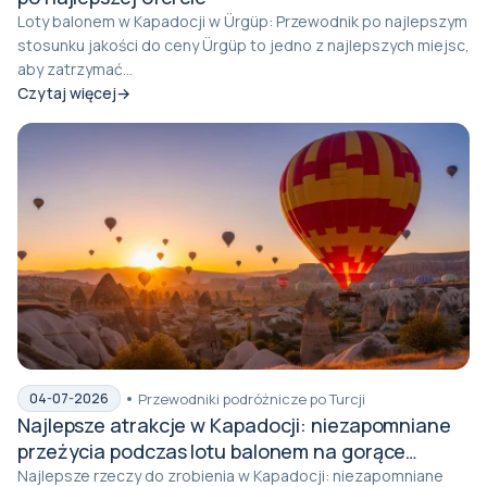
Loty balonem w Kapadocji w Ürgüp: Przewodnik po najlepszym
stosunku jakości do ceny Ürgüp to jedno z najlepszych miejsc,
aby zatrzymać...
Czytaj więcej
Przewodniki podróżnicze po Turcji
04-07-2026
Najlepsze atrakcje w Kapadocji: niezapomniane
przeżycia podczas lotu balonem na gorące
powietrze
Najlepsze rzeczy do zrobienia w Kapadocji: niezapomniane