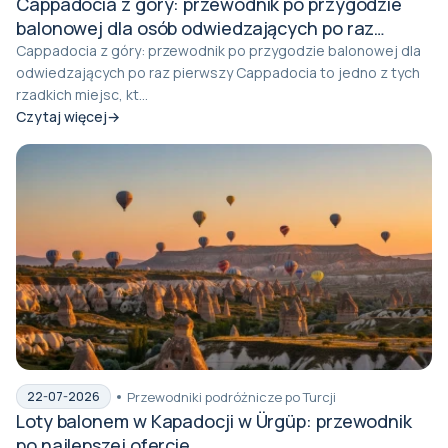
Cappadocia z góry: przewodnik po przygodzie
balonowej dla osób odwiedzających po raz
pierwszy
Cappadocia z góry: przewodnik po przygodzie balonowej dla
odwiedzających po raz pierwszy Cappadocia to jedno z tych
rzadkich miejsc, kt...
Czytaj więcej
Przewodniki podróżnicze po Turcji
22-07-2026
Loty balonem w Kapadocji w Ürgüp: przewodnik
po najlepszej ofercie