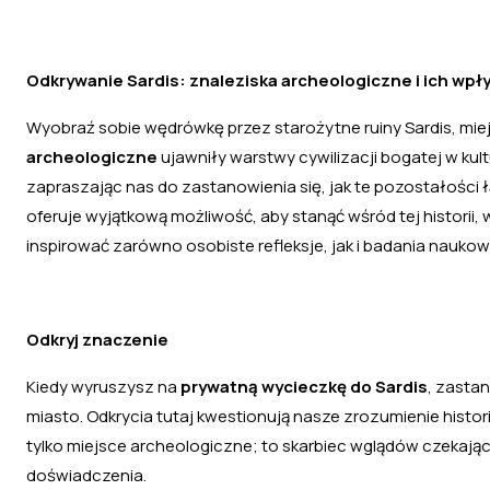
Odkrywanie Sardis: znaleziska archeologiczne i ich wpł
Wyobraź sobie wędrówkę przez starożytne ruiny Sardis, miej
archeologiczne
ujawniły warstwy cywilizacji bogatej w kult
zapraszając nas do zastanowienia się, jak te pozostałości 
oferuje wyjątkową możliwość, aby stanąć wśród tej historii, 
inspirować zarówno osobiste refleksje, jak i badania nauko
Odkryj znaczenie
Kiedy wyruszysz na
prywatną wycieczkę do Sardis
, zastan
miasto. Odkrycia tutaj kwestionują nasze zrozumienie historii
tylko miejsce archeologiczne; to skarbiec wglądów czekają
doświadczenia.