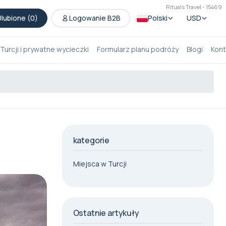
Rituals Travel - 15469
lubione (
0
)
Logowanie B2B
Polski
USD
Turcji i prywatne wycieczki
Formularz planu podróży
Blogi
Kont
kategorie
Miejsca w Turcji
Ostatnie artykuły