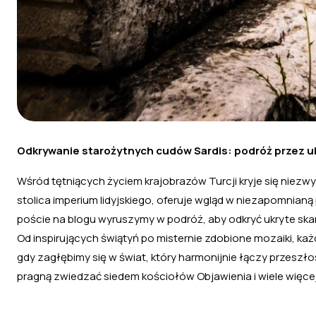
Odkrywanie starożytnych cudów Sardis: podróż przez uk
Wśród tętniących życiem krajobrazów Turcji kryje się niezwy
stolica imperium lidyjskiego, oferuje wgląd w niezapomnianą
poście na blogu wyruszymy w podróż, aby odkryć ukryte sk
Od inspirujących świątyń po misternie zdobione mozaiki, każd
gdy zagłębimy się w świat, który harmonijnie łączy przeszłoś
pragną zwiedzać siedem kościołów Objawienia i wiele więcej