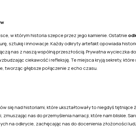
yw
sce, w którym historia szepce przez jego kamienie. Ostatnie
odk
urę, sztukę i innowacje. Każdy odkryty artefakt opowiada histori
łączą nas z naszą wspólną przeszłością. Prywatna wycieczka do
wzbudzając ciekawość i refleksję. Te miejsca kryją sekrety, któr
we, tworząc głębsze połączenie z echo czasu.
ów się nad historiami, które ukształtowały to niegdyś tętniące
, zmuszając nas do przemyślenia narracji, które nam bliskie. Sard
cych na odkrycie, zachęcając nas do docenienia złożoności lud