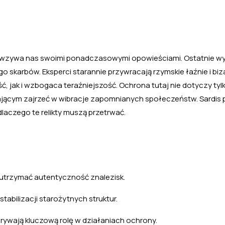
o, wzywa nas swoimi ponadczasowymi opowieściami. Ostatnie wys
skarbów. Eksperci starannie przywracają rzymskie łaźnie i biz
ć, jak i wzbogaca teraźniejszość. Ochrona tutaj nie dotyczy tylk
zającym zajrzeć w wibracje zapomnianych społeczeństw. Sardis
aczego te relikty muszą przetrwać.
utrzymać autentyczność znalezisk.
abilizacji starożytnych struktur.
rywają kluczową rolę w działaniach ochrony.