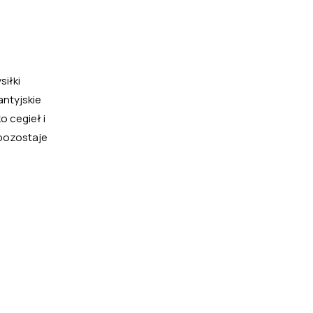
iłki
antyjskie
o cegieł i
 pozostaje