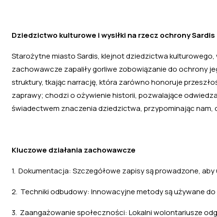
Dziedzictwo kulturowe i wysiłki na rzecz ochrony Sardis
Starożytne miasto Sardis, klejnot dziedzictwa kulturoweg
zachowawcze zapaliły gorliwe zobowiązanie do ochrony jego 
struktury, tkając narrację, która zarówno honoruje przeszłoś
zaprawy; chodzi o ożywienie historii, pozwalające odwied
świadectwem znaczenia dziedzictwa, przypominając nam, dl
Kluczowe działania zachowawcze
1. Dokumentacja: Szczegółowe zapisy są prowadzone, aby 
2. Techniki odbudowy: Innowacyjne metody są używane do st
3. Zaangażowanie społeczności: Lokalni wolontariusze odg