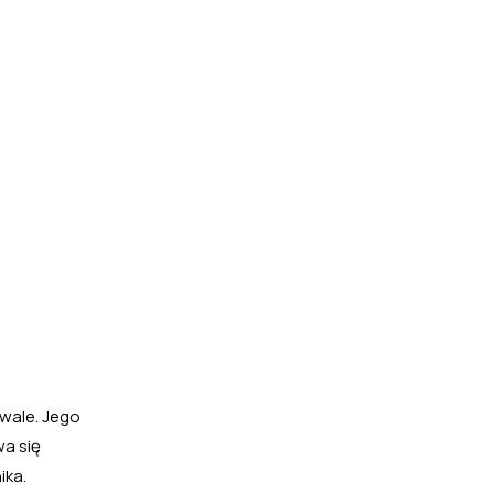
wale. Jego
wa się
ika.