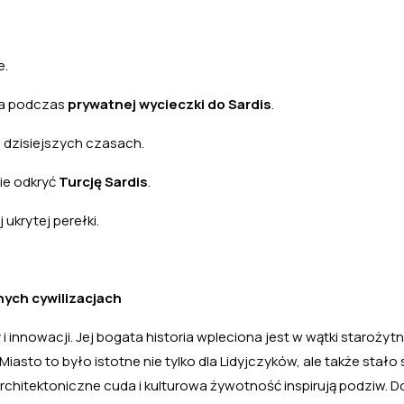
e.
ia podczas
prywatnej wycieczki do Sardis
.
w dzisiejszych czasach.
ie odkryć
Turcję Sardis
.
ukrytej perełki.
ych cywilizacjach
ry i innowacji. Jej bogata historia wpleciona jest w wątki starożyt
. Miasto to było istotne nie tylko dla Lidyjczyków, ale także stało 
architektoniczne cuda i kulturowa żywotność inspirują podziw. D