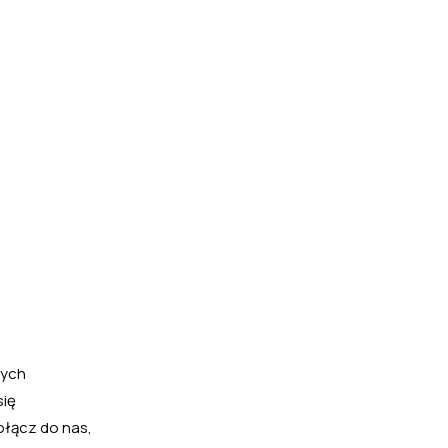
nych
się
ołącz do nas,