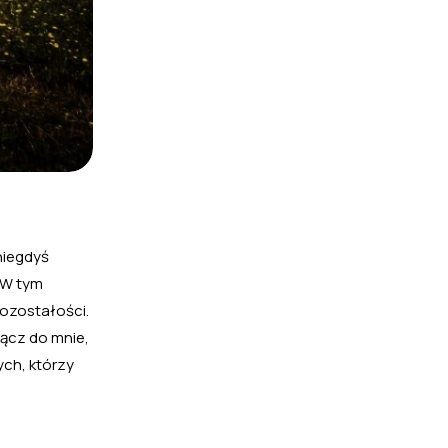
niegdyś
. W tym
pozostałości.
łącz do mnie,
ych, którzy