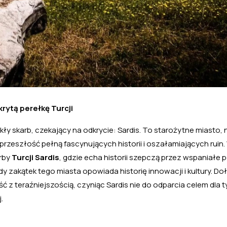
rytą perełkę Turcji
kły skarb, czekający na odkrycie: Sardis. To starożytne miasto, 
 przeszłość pełną fascynujących historii i oszałamiających ruin
arby
Turcji Sardis
, gdzie echa historii szepczą przez wspaniałe 
y zakątek tego miasta opowiada historię innowacji i kultury. Do
ć z teraźniejszością, czyniąc Sardis nie do odparcia celem dla t
.