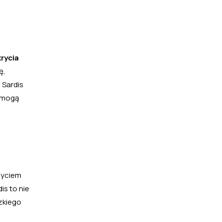
rycia
ę,
 Sardis
e mogą
 życiem
is to nie
zkiego