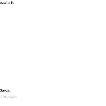
iezatarte
Sardis,
rzmieniami