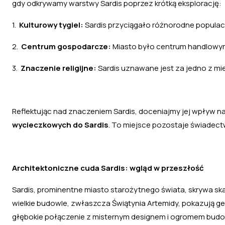
gdy odkrywamy warstwy Sardis poprzez krótką eksplorację:
1.
Kulturowy tygiel:
Sardis przyciągało różnorodne populac
2.
Centrum gospodarcze:
Miasto było centrum handlowym
3.
Znaczenie religijne:
Sardis uznawane jest za jedno z mie
Reflektując nad znaczeniem Sardis, doceniajmy jej wpływ na b
wycieczkowych do Sardis
. To miejsce pozostaje świadec
Architektoniczne cuda Sardis: wgląd w przeszłość
Sardis, prominentne miasto starożytnego świata, skrywa sk
wielkie budowle, zwłaszcza Świątynia Artemidy, pokazują ge
głębokie połączenie z misternym designem i ogromem budowl