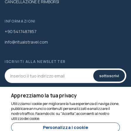
CANCELLAZIONE E RIMBORSI
INFORMAZIONI
+90 5417487857
info@ritualstravel.com
ISCRIVITI ALLA NEWSLETTER
sottoscrivi
SOCIAL MEDIA
Apprezziamo la tua privacy
Utilizziamo i cookie per migliorare la tua esperienza di navigazione,
pubblicare annunci o contenuti personalizzati e analizzare il
nostro traffico. Facendo clic su "Accetta", acconsenti al nostro
utilizzo dei cookie.
Siamo qui per aiutarti
Personalizza i cookie