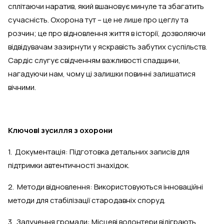
сплітаючи наратив, який вшановує минуле та збагатить
сучасність. Охорона тут – це не лише про цеглу та
розчин; це про відновлення життя в історії, дозволяючи
відвідувачам зазирнути у яскравість забутих суспільств.
Сардіс слугує свідченням важливості спадщини,
нагадуючи нам, чому ці залишки повинні залишатися
вічними.
Ключові зусилля з охорони
1. Документація: Підготовка детальних записів для
підтримки автентичності знахідок.
2. Методи відновлення: Використовуються інноваційні
методи для стабілізації стародавніх споруд.
3. Залучення громади: Місцеві волонтери відіграють