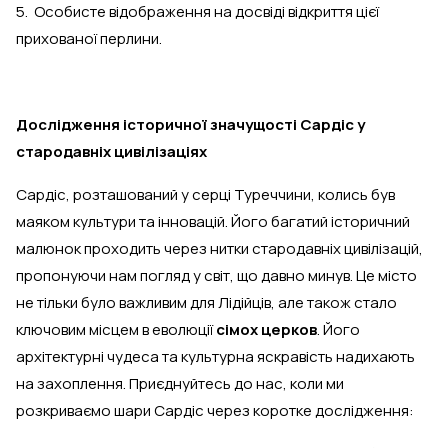
5. Особисте відображення на досвіді відкриття цієї
прихованої перлини.
Дослідження історичної значущості Сардіс у
стародавніх цивілізаціях
Сардіс, розташований у серці Туреччини, колись був
маяком культури та інновацій. Його багатий історичний
малюнок проходить через нитки стародавніх цивілізацій,
пропонуючи нам погляд у світ, що давно минув. Це місто
не тільки було важливим для Лідійців, але також стало
ключовим місцем в еволюції
сімох церков
. Його
архітектурні чудеса та культурна яскравість надихають
на захоплення. Приєднуйтесь до нас, коли ми
розкриваємо шари Сардіс через коротке дослідження: