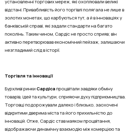
установленні торгових мереж, які охоплювали великі
відстані. Привабливість його торгівлі полягала не лише в
золотих монетах, що карбуються тут, а й в інноваціях у
банківській справі, які задали стандарти на багато
поколінь. Таким чином, Сардіс не просто сприяв; він
активно перетворював економічний пейзаж, залишаючи
незгладимий слід в історії.
Торгівля та інновації
Бурхливі ринки
Сардіса
процвітали завдяки обміну
товарів, ідей та культури, сприяючи духу підприємництва.
Торговці подорожували далеко і близько, заохочені
відкритими дверима міста та його прихильністю до
інновацій. Отже, Сардіс став маяком процвітання,
відображаючи динамічну взаємодію між комерцією та