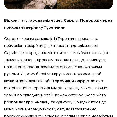
Відкриття стародавніх чудес Сардіс: Подорож через
приховану перлину Туреччини
Серед яскравих ландшафтів Туреччини прихована
неймовірна скарбниця, яка чекає на дослідження:
Сардіс. Це стародавнє місто, яке колись було столицею
Лідійської імперії, пропонує погляд на видатне минуле,
наповнене захоплюючими історіями та вражаючими
руїнами. У цьому блозі ми вирушимо в подорож, щоб
виявити приховані скарби
Туреччини Сардіс
, де ехо
історії шепоче через величні залишки. Від захоплюючих
храмів до складних мозаїк, кожен куточок цього міста
розповідає про інновації та культуру. Приєднуйтеся до
мене, коли ми зануримося у світ, який гармонійно
поєднує минуле з сучасністю, роблячи Сардіс незабутнім