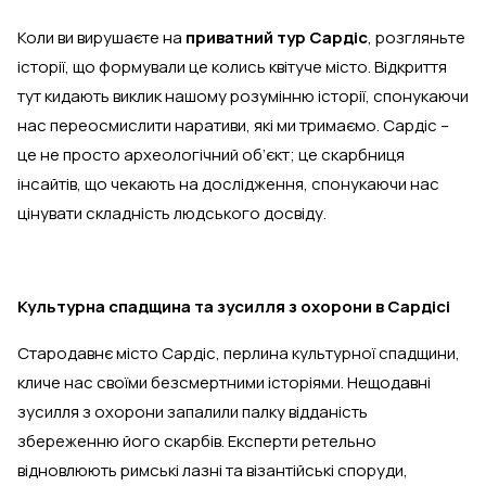
Коли ви вирушаєте на
приватний тур Сардіс
, розгляньте
історії, що формували це колись квітуче місто. Відкриття
тут кидають виклик нашому розумінню історії, спонукаючи
нас переосмислити наративи, які ми тримаємо. Сардіс –
це не просто археологічний об’єкт; це скарбниця
інсайтів, що чекають на дослідження, спонукаючи нас
цінувати складність людського досвіду.
Культурна спадщина та зусилля з охорони в Сардісі
Стародавнє місто Сардіс, перлина культурної спадщини,
кличе нас своїми безсмертними історіями. Нещодавні
зусилля з охорони запалили палку відданість
збереженню його скарбів. Експерти ретельно
відновлюють римські лазні та візантійські споруди,