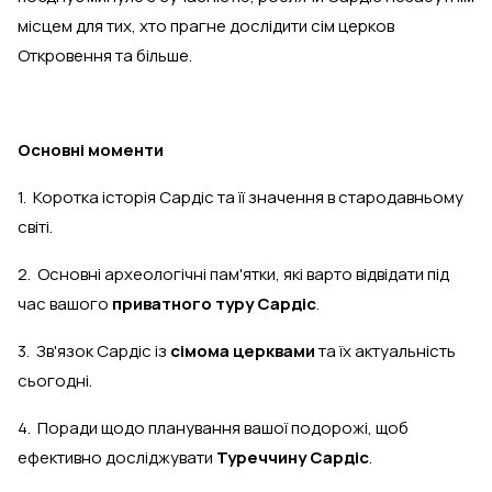
місцем для тих, хто прагне дослідити сім церков
Откровення та більше.
Основні моменти
1. Коротка історія Сардіс та її значення в стародавньому
світі.
2. Основні археологічні пам'ятки, які варто відвідати під
час вашого
приватного туру Сардіс
.
3. Зв'язок Сардіс із
сімома церквами
та їх актуальність
сьогодні.
4. Поради щодо планування вашої подорожі, щоб
ефективно досліджувати
Туреччину Сардіс
.