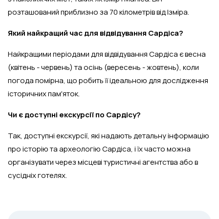
розташований приблизно за 70 кілометрів від Ізміра.
Який найкращий час для відвідування Сардіса?
Найкращими періодами для відвідування Сардіса є весна
(квітень - червень) та осінь (вересень - жовтень), коли
погода помірна, що робить її ідеальною для дослідження
історичних пам'яток.
Чи є доступні екскурсії по Сардісу?
Так, доступні екскурсії, які надають детальну інформацію
про історію та археологію Сардіса, і їх часто можна
організувати через місцеві туристичні агентства або в
сусідніх готелях.