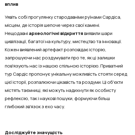
вплив
Уявіть собі прогулянку стародавніми руїнами Сардіса,
місцем, де історія шепоче через свої камені.
Нещодавні
археологічні відкриття
виявили шари
цивілізації, багатої на культуру, мистецтво та інновації.
Кожен виявлений артефакт розповідає історію,
запрошуючи нас роздумувати про те, як ці залишки
пов'язують нас із нашою спільною історією. Приватний
тур Сардіс пропонує унікальну можливість стояти серед
цієї історії, розпалюючи цікавість та роздуми. Ці об'єкти
містять таємниці, які можуть надихнути як особисту
рефлексію, так і наукові пошуки, формуючи більш
глибокий зв'язок з ехо часу.
Досліджуйте значущість