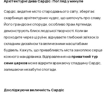
Архітектурні дива Сардіс: Погляд у минуле
Сардіс, видатне місто стародавнього світу, зберігає
скарбницю архітектурних чудес, що шепочуть про славу.
Його грандіозні споруди, особливо Храм Артеміди,
демонструють блиск людської творчості. Коли ви
проходите через ці руїни, відчуваєте глибокий зв'язок із
складним дизайном та величезними масштабами
будівель. Кажуть, що привабливість міста захоплює серце
кожного мандрівника. Відправлення на
приватний тур
семи церков
може відкрити вражаючу спадщину Сардіс,
залишаючи незабутні спогади.
Досліджуючи величність Сардіс