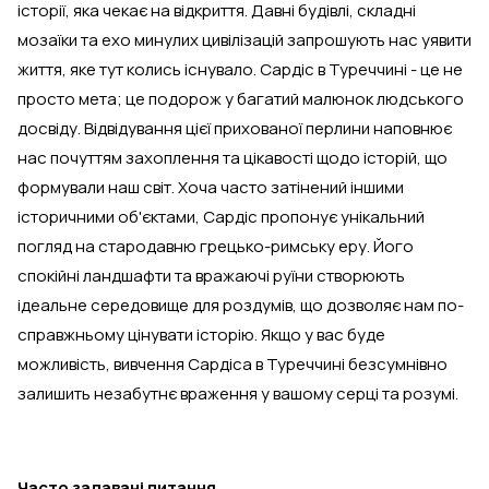
історії, яка чекає на відкриття. Давні будівлі, складні
мозаїки та ехо минулих цивілізацій запрошують нас уявити
життя, яке тут колись існувало. Сардіс в Туреччині - це не
просто мета; це подорож у багатий малюнок людського
досвіду. Відвідування цієї прихованої перлини наповнює
нас почуттям захоплення та цікавості щодо історій, що
формували наш світ. Хоча часто затінений іншими
історичними об'єктами, Сардіс пропонує унікальний
погляд на стародавню грецько-римську еру. Його
спокійні ландшафти та вражаючі руїни створюють
ідеальне середовище для роздумів, що дозволяє нам по-
справжньому цінувати історію. Якщо у вас буде
можливість, вивчення Сардіса в Туреччині безсумнівно
залишить незабутнє враження у вашому серці та розумі.
Часто задавані питання