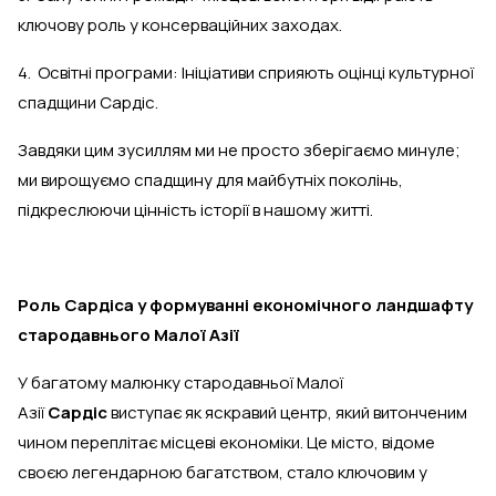
ключову роль у консерваційних заходах.
4. Освітні програми: Ініціативи сприяють оцінці культурної
спадщини Сардіс.
Завдяки цим зусиллям ми не просто зберігаємо минуле;
ми вирощуємо спадщину для майбутніх поколінь,
підкреслюючи цінність історії в нашому житті.
Роль Сардіса у формуванні економічного ландшафту
стародавнього Малої Азії
У багатому малюнку стародавньої Малої
Азії
Сардіс
виступає як яскравий центр, який витонченим
чином переплітає місцеві економіки. Це місто, відоме
своєю легендарною багатством, стало ключовим у