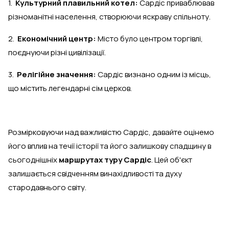
1.
Культурний плавильний котел:
Сардіс приваблював
різноманітні населення, створюючи яскраву спільноту.
2.
Економічний центр:
Місто було центром торгівлі,
поєднуючи різні цивілізації.
3.
Релігійне значення:
Сардіс визнано одним із місць,
що містить легендарні сім церков.
Розмірковуючи над важливістю Сардіс, давайте оцінемо
його вплив на течії історії та його залишкову спадщину в
сьогоднішніх
маршрутах туру Сардіс
. Цей об'єкт
залишається свідченням винахідливості та духу
стародавнього світу.