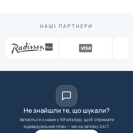
НАШІ ПАРТНЕРИ
Не знайшли те, що шукали?
Зв’яжіться з нами у WhatsApp, щоб отримати
індивідуальний план — ми на зв’язку 24/7.