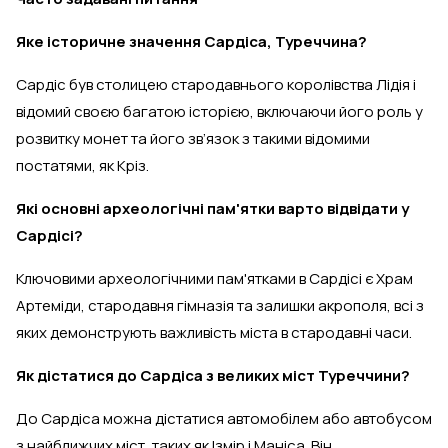
Яке історичне значення Сардіса, Туреччина?
Сардіс був столицею стародавнього королівства Лідія і
відомий своєю багатою історією, включаючи його роль у
розвитку монет та його зв’язок з такими відомими
постатями, як Кріз.
Які основні археологічні пам'ятки варто відвідати у
Сардісі?
Ключовими археологічними пам'ятками в Сардісі є Храм
Артеміди, стародавня гімназія та залишки акрополя, всі з
яких демонструють важливість міста в стародавні часи.
Як дістатися до Сардіса з великих міст Туреччини?
До Сардіса можна дістатися автомобілем або автобусом
з найближчих міст, таких як Ізмір і Маніса. Він