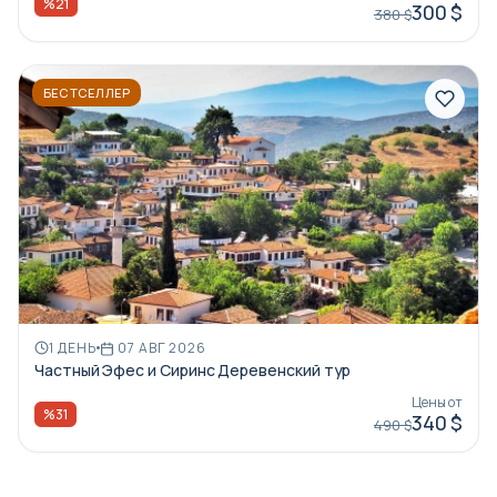
%21
300 $
380 $
БЕСТСЕЛЛЕР
1 ДЕНЬ
07 АВГ 2026
Частный Эфес и Сиринс Деревенский тур
Цены от
%31
340 $
490 $