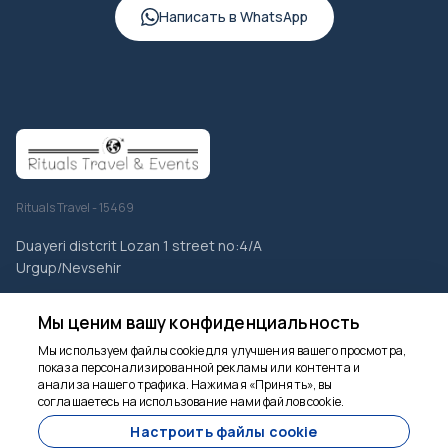
Написать в WhatsApp
Rituals Travel - 15469
Duayeri distcrit Lozan 1 street no:4/A
Urgup/Nevsehir
Мы ценим вашу конфиденциальность
КОРПОРАТИВНЫЙ
Мы используем файлы cookie для улучшения вашего просмотра,
Турецкие турпакеты - лучшие предложения для отдыха
показа персонализированной рекламы или контента и
анализа нашего трафика. Нажимая «Принять», вы
Мы здесь, чтобы
соглашаетесь на использование нами файлов cookie.
Услуги
помочь
Настроить файлы cookie
Галерея