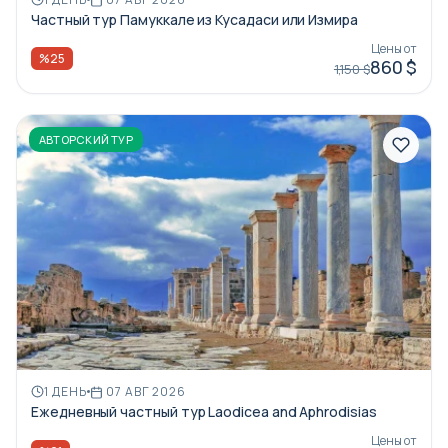
Частный тур Памуккале из Кусадаси или Измира
Цены от
%25
860 $
1,150 $
АВТОРСКИЙ ТУР
1 ДЕНЬ
07 АВГ 2026
Ежедневный частный тур Laodicea and Aphrodisias
Цены от