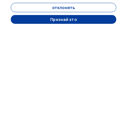
отклонять
О нас
Контакты
Признай это
блоги
Договор дистанционной продажи
Политика конфиденциальности
Отмены и возвраты
ИНФОРМАЦИЯ
+90 5417487857
info@ritualstravel.com
ПОДПИСАТЬСЯ НА РАССЫЛКУ