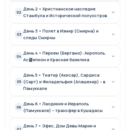
День 2 • Христианское наследие
02
Стамбула и Исторический полуостров
День 3 • Полет в Измир (Смирна) и
03
следы Смирны
День 4 • Перкем (Бергамо): Акрополь,
04
Ас클епион и Красная базилика
День 5 • Тиатир (Акисар), Сардиса
(Сарт) и Филадельфия (Алашехир) – в
05
Памуккале
День 6 • Лаодикия и Иераполь
06
(Памуккале) – трансфер в Кушадасы
День 7 • Эфес, Дом Девы Марии и
07