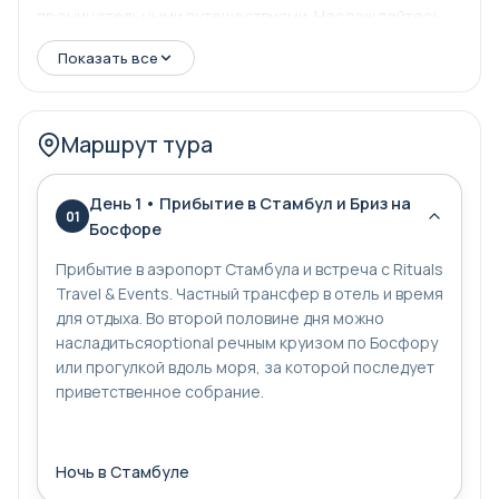
проницательными путешествиями. Наслаждайтесь
частным транспортом, лицензированными гидами и
Показать все
отелями, выбранными с заботой, пока вы исследуете
священные места, археологические сокровища и
места паломничества.
Маршрут тура
День 1 • Прибытие в Стамбул и Бриз на
01
Босфоре
Прибытие в аэропорт Стамбула и встреча с Rituals
Travel & Events. Частный трансфер в отель и время
для отдыха. Во второй половине дня можно
насладитьсяoptional речным круизом по Босфору
или прогулкой вдоль моря, за которой последует
приветственное собрание.
Ночь в Стамбуле