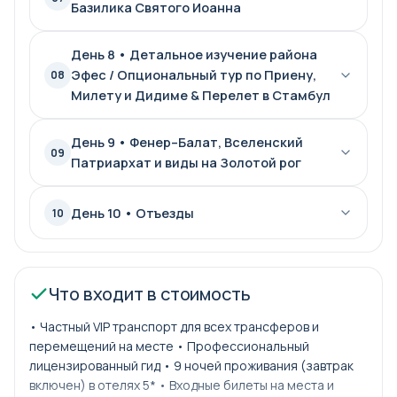
Базилика Святого Иоанна
День 8 • Детальное изучение района
Эфес / Опциональный тур по Приену,
08
Милету и Дидиме & Перелет в Стамбул
День 9 • Фенер–Балат, Вселенский
09
Патриархат и виды на Золотой рог
День 10 • Отъезды
10
Что входит в стоимость
• Частный VIP транспорт для всех трансферов и
перемещений на месте • Профессиональный
лицензированный гид • 9 ночей проживания (завтрак
включен) в отелях 5* • Входные билеты на места и