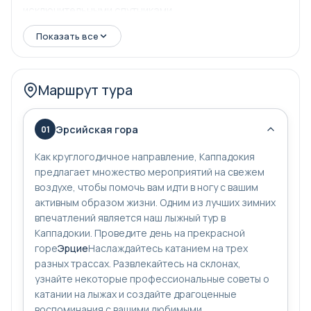
исключительными спутниками.
Показать все
Вы будете наслаждаться атмосферой гор и свежим
воздухом.
Маршрут тура
Мы пообедаем с великолепным видом на горы.
Эрсийская гора
01
Как круглогодичное направление, Каппадокия
предлагает множество мероприятий на свежем
воздухе, чтобы помочь вам идти в ногу с вашим
активным образом жизни. Одним из лучших зимних
впечатлений является наш лыжный тур в
Каппадокии. Проведите день на прекрасной
горе
Эрцие
Наслаждайтесь катанием на трех
разных трассах. Развлекайтесь на склонах,
узнайте некоторые профессиональные советы о
катании на лыжах и создайте драгоценные
воспоминания с вашими любимыми.