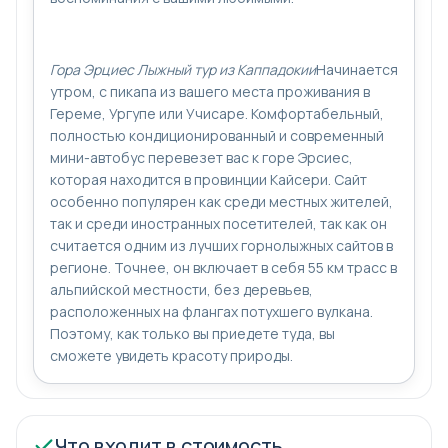
Гора Эрциес Лыжный тур из Каппадокии
Начинается
утром, с пикапа из вашего места проживания в
Гереме, Ургупе или Учисаре. Комфортабельный,
полностью кондиционированный и современный
мини-автобус перевезет вас к горе Эрсиес,
которая находится в провинции Кайсери. Сайт
особенно популярен как среди местных жителей,
так и среди иностранных посетителей, так как он
считается одним из лучших горнолыжных сайтов в
регионе. Точнее, он включает в себя 55 км трасс в
альпийской местности, без деревьев,
расположенных на флангах потухшего вулкана.
Поэтому, как только вы приедете туда, вы
сможете увидеть красоту природы.
Что входит в стоимость