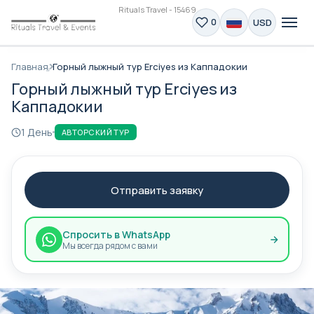
Rituals Travel - 15469
USD
0
Главная
Горный лыжный тур Erciyes из Каппадокии
Горный лыжный тур Erciyes из
Каппадокии
1 День
АВТОРСКИЙ ТУР
Отправить заявку
Спросить в WhatsApp
Мы всегда рядом с вами