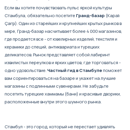
Если вы хотите почувствовать пульс яркой культуры
Стамбула, обязательно посетите
Гранд-базар
(Kapalı
Çarşı). Один из старейших и крупнейших крытых рынков в
мире, Гранд-базар насчитывает более 4 000 магазинов,
где продается все - от ювелирных изделий, текстиля и
керамики до специй, антиквариата и турецких
деликатесов. Рынок представляет собой лабиринт
извилистых переулков и ярких цветов, где торговаться -
одно удовольствие.
Частный гид в Стамбуле
поможет
вам сориентироваться на базаре и укажет на лучшие
магазины с подлинными сувенирами. Не забудьте
посетить турецкие хаммамы (бани) и красивые дворики,
расположенные внутри этого шумного рынка.
Стамбул - это город, который не перестает удивлять