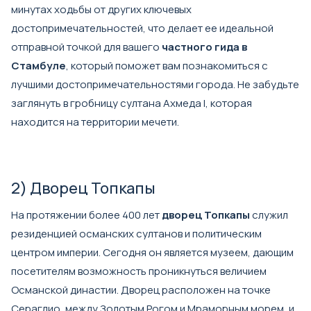
минутах ходьбы от других ключевых
достопримечательностей, что делает ее идеальной
отправной точкой для вашего
частного гида в
Стамбуле
, который поможет вам познакомиться с
лучшими достопримечательностями города. Не забудьте
заглянуть в гробницу султана Ахмеда I, которая
находится на территории мечети.
2) Дворец Топкапы
На протяжении более 400 лет
дворец Топкапы
служил
резиденцией османских султанов и политическим
центром империи. Сегодня он является музеем, дающим
посетителям возможность проникнуться величием
Османской династии. Дворец расположен на точке
Сераглио, между Золотым Рогом и Мраморным морем, и