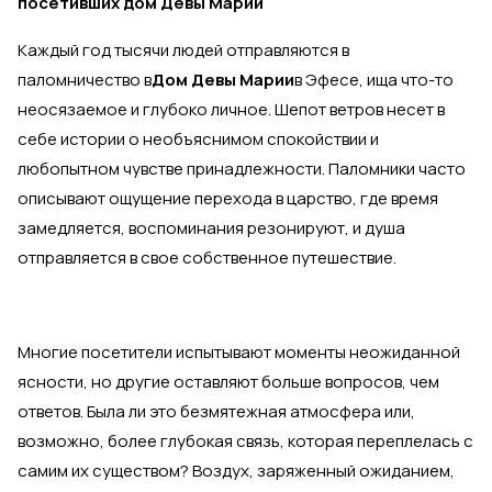
посетивших дом Девы Марии
Каждый год тысячи людей отправляются в
паломничество в
Дом Девы Марии
в Эфесе, ища что-то
неосязаемое и глубоко личное. Шепот ветров несет в
себе истории о необъяснимом спокойствии и
любопытном чувстве принадлежности. Паломники часто
описывают ощущение перехода в царство, где время
замедляется, воспоминания резонируют, и душа
отправляется в свое собственное путешествие.
Многие посетители испытывают моменты неожиданной
ясности, но другие оставляют больше вопросов, чем
ответов. Была ли это безмятежная атмосфера или,
возможно, более глубокая связь, которая переплелась с
самим их существом? Воздух, заряженный ожиданием,