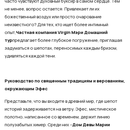
часто чувствуют духовный буксир в самом сердце. Тем
не менее, вопрос остается: Привлекает ли их
божественный воздух или просто очарование
неизвестного? Для тех, кто ищет более интимный
опыт,
Частная компания Virgin Мэри Домашний
тур
предлагает более глубокое погружение, приглашая
задуматься о шепотах, переносимых каждым бризом,
удивляться каждой тени.
Руководство по священным традициям и верованиям,
окружающим Эфес
Представьте, что вы входите в древний мир, где шепот
историй задерживается на ветру. Эфес, мистическое
полотно, написанное со временем, держит линию
полузабытых химер. Среди них –
Дом Девы Марии