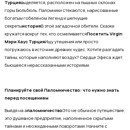
Турция
выделяется, расположен на пышных склонах
горы Бюльбюль. Паломники стекаются, нарисованные
богатым гобеленом легенд и шепчущие
секреты
история
В этой загадочной обители. Сказки
кружатся вокруг тех, кто осмеливается
Посетить Virgin
Мэри Хаус Турция
Ищу утешения или просто
погружаюсь в источник древних чудес. Хотите разгадать
тайны, которые наполняют воздух? Сердце Эфеса ждет,
бьющееся нерассказанными историями.
Планируйте свой Паломничество: что нужно знать
перед посещением
Выйдя на а
паломничество
Это не обычное путешествие;
это душевное предприятие, наполненное скрытыми
тайнами и неожиданными поворотами. Начните с