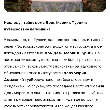
Исследуя тайну дома Девы Марии в Турции:
путешествие паломника
В самом сердце Турции, расположенном среди пышной
зелени Эфесских холмов, находится место, окутанное
легендой и святостью:
Дом Девы Марии в Турции
. На
протяжении веков путешественники были привлечены к
этому мистическому месту в поисках мира и духовного
обновления. Когда вы вступаете в
Дева Мария
Домашний тур
Воздух наполнен благоговением и
ожиданием. По слухам, это последнее место упокоения
Девы Марии, это священное место предлагает глубокий
опыт, приглашая паломников идти туда, где история и
духовность переплетаются. И все же, для каждого