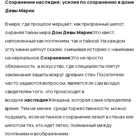
Сохранение наследия: усилия по сохранению в доме
Девы Марии
В мире, где прошлое мерцает, как призрачный шепот,
охраняя тайны мира.
Дом Девы Марии
Это квест,
наполненный как почтением, так и тайной. На каждом
углу камни шепчут сказки, смешивая историю с намеками
на нереальное.
Сохранение
Это не просто
обязанность, а искусство, где специалисты плетут
заклинания защиты вокруг древних стен. Посетители
часто задаются вопросом, является ли сам воздух
свидетелем того, что происходит в
воздухе.
наследие
Женщина, которая сама определяла
время. Тем не менее, среди торжественности, можно
подумать, если истинное сохранение лежит в стенах или
шепотом тех, кто идет легко, пойманный между
почтением и воображением.