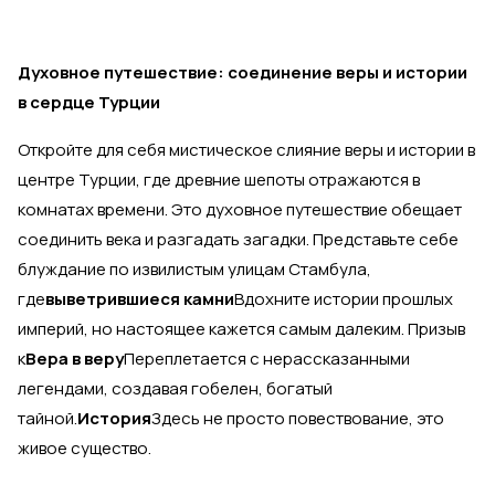
Духовное путешествие: соединение веры и истории
в сердце Турции
Откройте для себя мистическое слияние веры и истории в
центре Турции, где древние шепоты отражаются в
комнатах времени. Это духовное путешествие обещает
соединить века и разгадать загадки. Представьте себе
блуждание по извилистым улицам Стамбула,
где
выветрившиеся камни
Вдохните истории прошлых
империй, но настоящее кажется самым далеким. Призыв
к
Вера в веру
Переплетается с нерассказанными
легендами, создавая гобелен, богатый
тайной.
История
Здесь не просто повествование, это
живое существо.