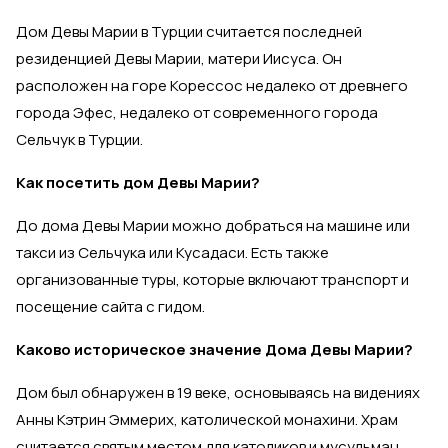
Дом Девы Марии в Турции считается последней
резиденцией Девы Марии, матери Иисуса. Он
расположен на горе Корессос недалеко от древнего
города Эфес, недалеко от современного города
Сельчук в Турции.
Как посетить дом Девы Марии?
До дома Девы Марии можно добраться на машине или
такси из Сельчука или Кусадаси. Есть также
организованные туры, которые включают транспорт и
посещение сайта с гидом.
Каково историческое значение Дома Девы Марии?
Дом был обнаружен в 19 веке, основываясь на видениях
Анны Кэтрин Эммерих, католической монахини. Храм
считается святым местом для католиков и мусульман,