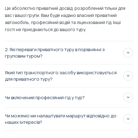
Це абсолютно приватний досвід, розроблений тільки для
вас і вашої групи. Вам буде надано власний приватний
автомобіль, професійний водій та ліцензований гід. Інші
гості не приєднаються до вашого туру.
2. Які переваги приватного туру в порівнянні з
груповим туром?
Який тип транспортного засобу використовується
для приватного туру?
Всі приватні тури проводяться на комфортабельних,
Чи включений професійний гід у тур?
кондиційованих розкішних автомобілях, таких як Mercedes
Sprinter або Vito, залежно від розміру групи. Транспортний
засіб є виключно для вашої компанії — без спільного
Чи можемо ми налаштувати маршрут відповідно до
користування з іншими.
наших інтересів?