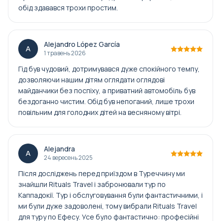
обід здавався трохи простим.
Alejandro López García
A
1 травень 2026
Гід був чудовий, дотримувався дуже спокійного темпу,
дозволяючи нашим дітям оглядати оглядові
майданчики без поспіху, а приватний автомобіль був
бездоганно чистим. Обід був непоганий, лише трохи
повільним для голодних дітей на весняному вітрі.
Alejandra
A
24 вересень 2025
Після досліджень перед приїздом в Туреччину ми
знайшли Rituals Travel і забронювали тур по
Каппадокії. Тур і обслуговування були фантастичними, і
ми були дуже задоволені, тому вибрали Rituals Travel
для туру по Ефесу. Усе було фантастично: професійні