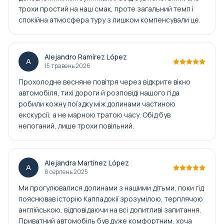
трохи простий на наш смак, проте загальний темп і
спокійна атмосфера туру з лишком компенсували це.
Alejandro Ramírez López
A
15 травень 2026
Прохолодне весняне повітря через відкрите вікно
автомобіля, тихі дороги й розповіді нашого гіда
робили кожну поїздку між долинами частиною
екскурсії, а не марною тратою часу. Обід був
непоганий, лише трохи повільний.
Alejandra Martínez López
A
8 серпень 2025
Ми прогулювалися долинами з нашими дітьми, поки гід
пояснював історію Каппадокії зрозумілою, терплячою
англійською, відповідаючи на всі допитливі запитання.
Приватний автомобіль був дуже комфортним, хоча