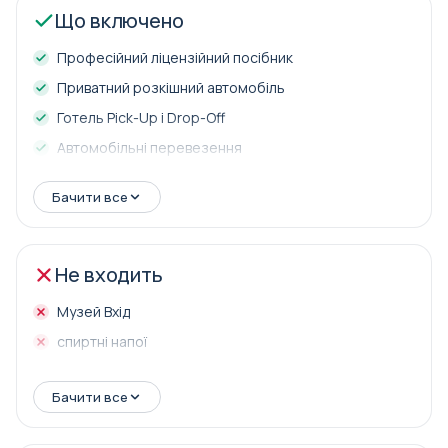
Що включено
Професійний ліцензійний посібник
Приватний розкішний автомобіль
Готель Pick-Up і Drop-Off
Автомобільні перевезення
Обід
Бачити все
Не входить
Музей Вхід
спиртні напої
Бачити все