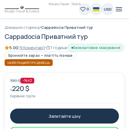
Rituals Travel - 15469
USD
0
Домашня сторінка
Cappadocia Приватний тур
Cappadocia Приватний тур
5.00
(9 Коментарі)
7 година
Безкоштовне скасування
Бронюйте зараз — платіть пізніше
НАЙКРАЩИЙ ПРОДАВЕЦЬ
380 $
-%42
220 $
з
Керівник групи
Запитайте ціну