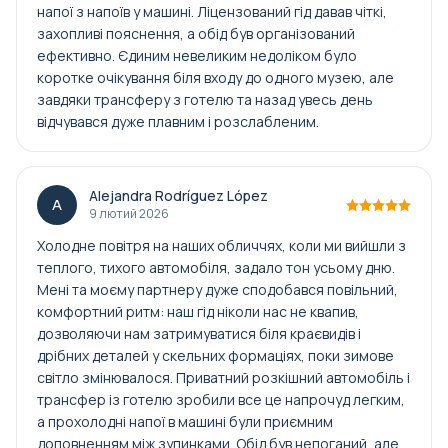
напої з напоїв у машині. Ліцензований гід давав чіткі,
захопливі пояснення, а обід був організований
ефективно. Єдиним невеликим недоліком було
коротке очікування біля входу до одного музею, але
завдяки трансферу з готелю та назад увесь день
відчувався дуже плавним і розслабленим.
Alejandra Rodríguez López
A
9 лютий 2026
Холодне повітря на наших обличчях, коли ми вийшли з
теплого, тихого автомобіля, задало тон усьому дню.
Мені та моєму партнеру дуже сподобався повільний,
комфортний ритм: наш гід ніколи нас не квапив,
дозволяючи нам затримуватися біля краєвидів і
дрібних деталей у скельних формаціях, поки зимове
світло змінювалося. Приватний розкішний автомобіль і
трансфер із готелю зробили все це напрочуд легким,
а прохолодні напої в машині були приємним
доповненням між зупинками. Обід був непоганий, але