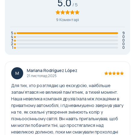
5.0
9 Коментарі
5
9
4
0
3
0
2
0
1
0
Mariana Rodríguez López
M
21 листопад 2025
Для тих, хто розглядає цю екскурсію, найбільше
запам’ятався не великий пам’ятник, а тихий момент.
Наша невелика компанія друзів їхала між локаціями в
приватному автомобілі, і гід невимушено звернув увагу
на те, як скельні утворення змінюють колір у
пізньоосінньому світлі. Він навіть пригальмував, щоб
ми могли побачити тіні, що простягалися над
невеликою долиною, поки ми смакували прохолодні