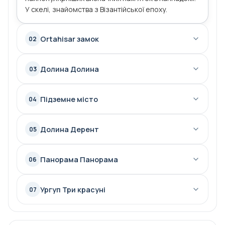
У скелі, знайомства з Візантійської епоху.
Ortahisar замок
02
Долина Долина
03
Підземне місто
04
Долина Дерент
05
Панорама Панорама
06
Ургуп Три красуні
07