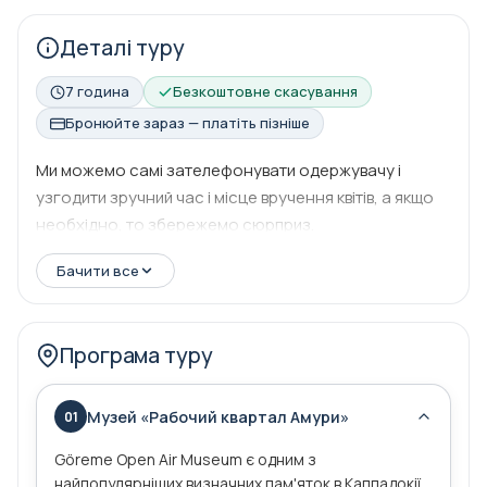
Деталі туру
7 година
Безкоштовне скасування
Бронюйте зараз — платіть пізніше
Ми можемо самі зателефонувати одержувачу і
узгодити зручний час і місце вручення квітів, а якщо
необхідно, то збережемо сюрприз.
Бачити все
Програма туру
Музей «Рабочий квартал Амури»
01
Göreme Open Air Museum є одним з
найпопулярніших визначних пам'яток в Каппадокії.