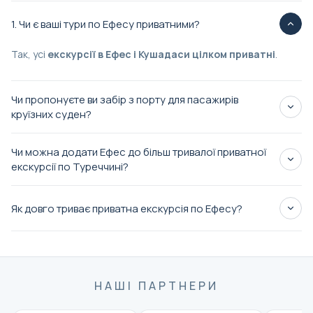
1. Чи є ваші тури по Ефесу приватними?
Так, усі
екскурсії в Ефес і Кушадаси цілком приватні
.
Чи пропонуєте ви забір з порту для пасажирів
круїзних суден?
приватний трансфер з порту Кушадаси
Чи можна додати Ефес до більш тривалої приватної
доступний
екскурсії по Туреччині?
приватних
Як довго триває приватна екскурсія по Ефесу?
турах по Туреччині
НАШІ ПАРТНЕРИ