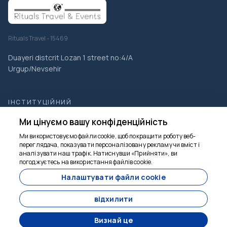
Rituals Travel - 15469
Duayeri distcrit Lozan 1 street no:4/A
Urgup/Nevsehir
ІНСТИТУЦІЙНИЙ
Туреччина Тур-пакети - Найкращі пропозиції для відпочинку
Ми цінуємо вашу конфіденційність
Ми використовуємо файли cookie, щоб покращити роботу веб-
<Services>Послуги</Services>
переглядача, показувати персоналізовану рекламу чи вміст і
аналізувати наш трафік. Натиснувши «Прийняти», ви
Ми тут, щоб
Галерея
погоджуєтесь на використання файлів cookie.
допомогти
Про нас
Налаштувати файли cookie
спілкування
відхилити
блоги
Визнай це