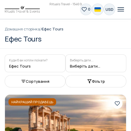
Rituals Travel - 15469
USD
0
Домашня сторінка
Ефес Tours
Ефес Tours
Куди б ви хотіли поїхати?
Виберіть дати...
Ефес Tours
Виберіть дати...
Сортування
Фільтр
НАЙКРАЩИЙ ПРОДАВЕЦЬ