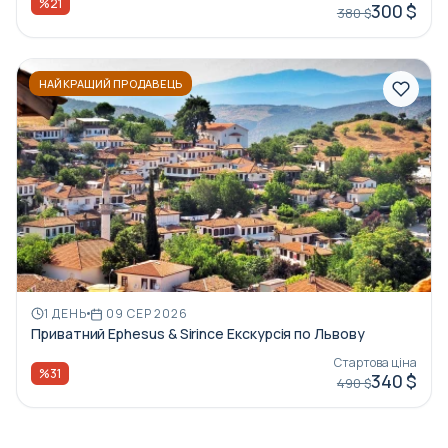
%21
300 $
380 $
НАЙКРАЩИЙ ПРОДАВЕЦЬ
1 ДЕНЬ
09 СЕР 2026
Приватний Ephesus & Sirince Екскурсія по Львову
Стартова ціна
%31
340 $
490 $