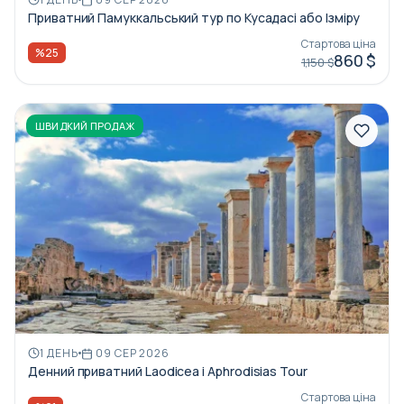
Приватний Памуккальський тур по Кусадасі або Ізміру
Стартова ціна
%25
860 $
1,150 $
ШВИДКИЙ ПРОДАЖ
1 ДЕНЬ
09 СЕР 2026
Денний приватний Laodicea і Aphrodisias Tour
Стартова ціна