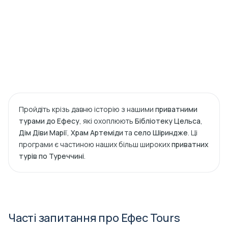
Пройдіть крізь давню історію з нашими
приватними
турами до Ефесу
, які охоплюють
Бібліотеку Цельса
,
Дім Діви Марії
,
Храм Артеміди
та
село Шіриндже
. Ці
програми є частиною наших більш широких
приватних
турів по Туреччині
.
Часті запитання про Ефес Tours