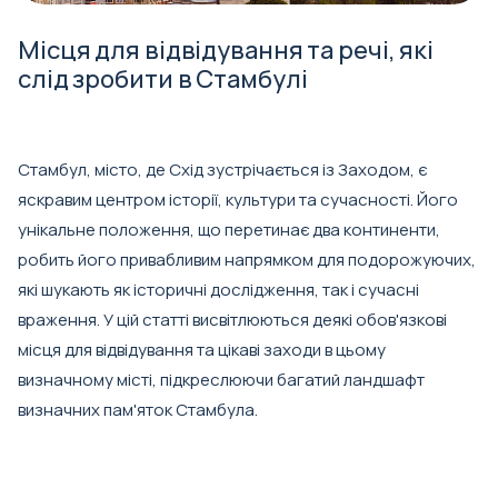
Місця для відвідування та речі, які
слід зробити в Стамбулі
Стамбул, місто, де Схід зустрічається із Заходом, є
яскравим центром історії, культури та сучасності. Його
унікальне положення, що перетинає два континенти,
робить його привабливим напрямком для подорожуючих,
які шукають як історичні дослідження, так і сучасні
враження. У цій статті висвітлюються деякі обов'язкові
місця для відвідування та цікаві заходи в цьому
визначному місті, підкреслюючи багатий ландшафт
визначних пам'яток Стамбула.