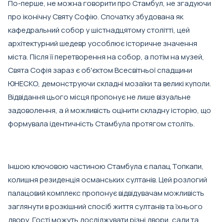
По-перше, не можна говорити про Стамбул, не згадуючи
про іконічну Святу Софію. Спочатку збудована як
кафедральний собор у шістнадцятому столітті, цей
архітектурний шедевр уособлює історичне значення
міста. Після її перетворення на собор, а потім на музей,
Свята Софія зараз є об'єктом Всесвітньої спадщини
ЮНЕСКО, демонструючи складні мозаїки та великі куполи.
Відвідання цього місця пропонує не лише візуальне
задоволення, а й можливість оцінити складну історію, що
формувала ідентичність Стамбула протягом століть.
Іншою ключовою частиною Стамбула є палац Топкапи,
колишня резиденція османських султанів. Цей розлогий
палацовий комплекс пропонує відвідувачам можливість
заглянути в розкішний спосіб життя султанів та їхнього
двору. Гості можуть досліджувати різні двори, сади та