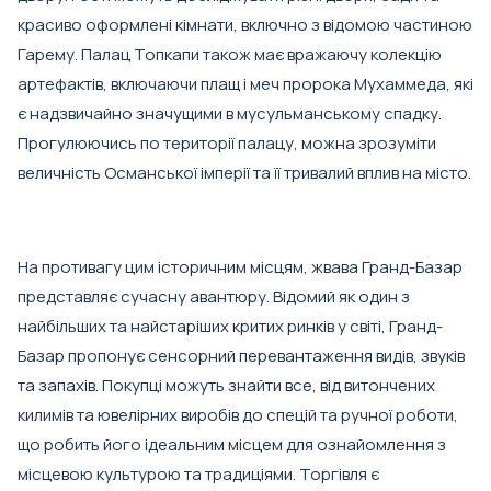
красиво оформлені кімнати, включно з відомою частиною
Гарему. Палац Топкапи також має вражаючу колекцію
артефактів, включаючи плащ і меч пророка Мухаммеда, які
є надзвичайно значущими в мусульманському спадку.
Прогулюючись по території палацу, можна зрозуміти
величність Османської імперії та її тривалий вплив на місто.
На противагу цим історичним місцям, жвава Гранд-Базар
представляє сучасну авантюру. Відомий як один з
найбільших та найстаріших критих ринків у світі, Гранд-
Базар пропонує сенсорний перевантаження видів, звуків
та запахів. Покупці можуть знайти все, від витончених
килимів та ювелірних виробів до спецій та ручної роботи,
що робить його ідеальним місцем для ознайомлення з
місцевою культурою та традиціями. Торгівля є