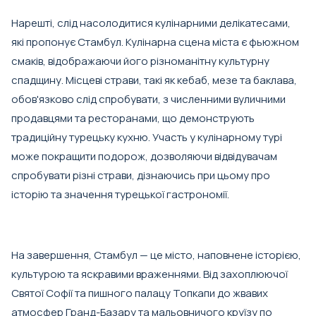
Нарешті, слід насолодитися кулінарними делікатесами,
які пропонує Стамбул. Кулінарна сцена міста є фьюжном
смаків, відображаючи його різноманітну культурну
спадщину. Місцеві страви, такі як кебаб, мезе та баклава,
обов'язково слід спробувати, з численними вуличними
продавцями та ресторанами, що демонструють
традиційну турецьку кухню. Участь у кулінарному турі
може покращити подорож, дозволяючи відвідувачам
спробувати різні страви, дізнаючись при цьому про
історію та значення турецької гастрономії.
На завершення, Стамбул — це місто, наповнене історією,
культурою та яскравими враженнями. Від захоплюючої
Святої Софії та пишного палацу Топкапи до жвавих
атмосфер Гранд-Базару та мальовничого круїзу по