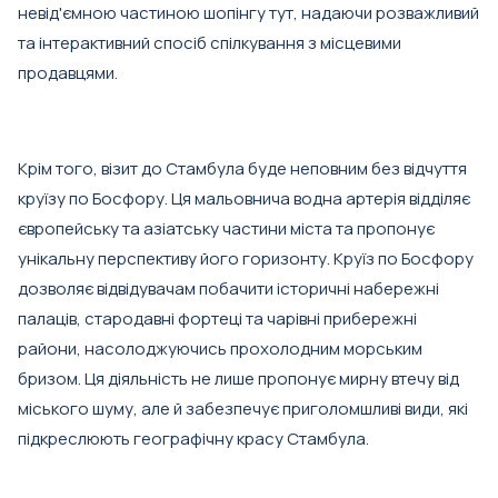
невід'ємною частиною шопінгу тут, надаючи розважливий
та інтерактивний спосіб спілкування з місцевими
продавцями.
Крім того, візит до Стамбула буде неповним без відчуття
круїзу по Босфору. Ця мальовнича водна артерія відділяє
європейську та азіатську частини міста та пропонує
унікальну перспективу його горизонту. Круїз по Босфору
дозволяє відвідувачам побачити історичні набережні
палаців, стародавні фортеці та чарівні прибережні
райони, насолоджуючись прохолодним морським
бризом. Ця діяльність не лише пропонує мирну втечу від
міського шуму, але й забезпечує приголомшливі види, які
підкреслюють географічну красу Стамбула.