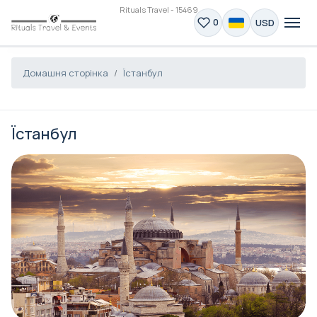
Rituals Travel - 15469
USD
0
Домашня сторінка
Їстанбул
Їстанбул