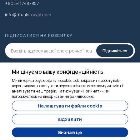
+90 5417487857
info@ritualstravel.com
ПІДПИСАТИСЯ НА РОЗСИЛКУ
Підпишіться
СОЦ.МЕДІА
Ми цінуємо вашу конфіденційність
Ми використовуємо файли cookie, щоб покращити роботу веб-
переглядача, показувати персоналізовану рекламу чи вміст і
аналізувати наш трафік. Натиснувши «Прийняти», ви
Ми тут, щоб
погоджуєтесь на використання файлів cookie.
допомогти
Налаштувати файли cookie
відхилити
Визнай це
Розроблено