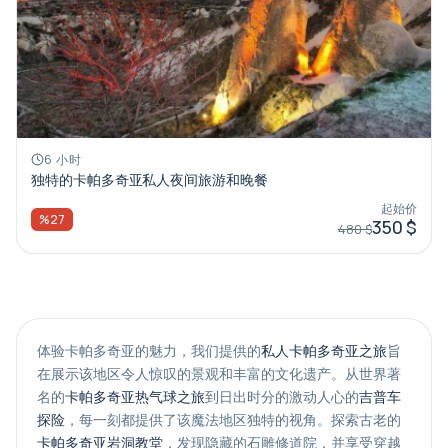
6 小时
独特的卡帕多奇亚私人夜间旅游和晚餐
起始价
%27
350 $
480 $
体验卡帕多奇亚的魅力，我们提供的
私人卡帕多奇亚之旅
旨
在展示该地区令人惊叹的景观和丰富的文化遗产。从世界著
名的
卡帕多奇亚热气球之旅
到日出时分的激动人心的
吉普车
探险
，每一刻都提供了该魔法地区独特的视角。探索古老的
卡帕多奇亚岩洞教堂
，发现隐藏的石雕修道院，并享受穿越