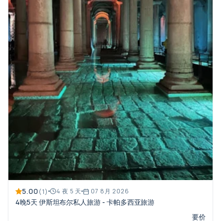
5.00
(1)
4 夜 5 天
07 8月 2026
4晚5天 伊斯坦布尔私人旅游 - 卡帕多西亚旅游
要价