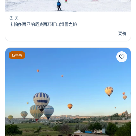
1天
卡帕多西亚的厄克西耶斯山滑雪之旅
要价
畅销书