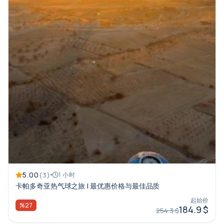
5.00
(3)
1 小时
卡帕多奇亚热气球之旅 | 最优惠价格与最佳品质
起始价
%27
184.9 $
254.3 $