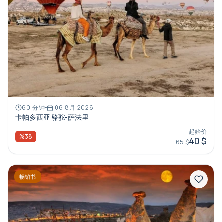
60 分钟
06 8月 2026
卡帕多西亚 骆驼-萨法里
起始价
%38
40 $
65 $
畅销书