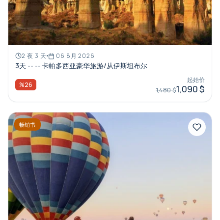
2 夜 3 天
06 8月 2026
3天 -- -- 卡帕多西亚豪华旅游/从伊斯坦布尔
起始价
%26
1,090 $
1,480 $
畅销书