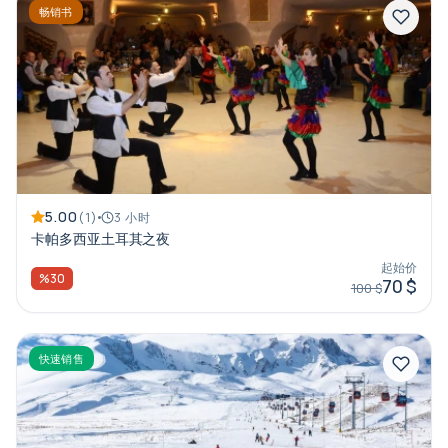
畅销书
5.00
(1)
3 小时
卡帕多西亚土耳其之夜
起始价
%30
70 $
100 $
快速销售