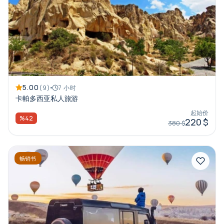
5.00
(9)
7 小时
卡帕多西亚私人旅游
起始价
%42
220 $
380 $
畅销书