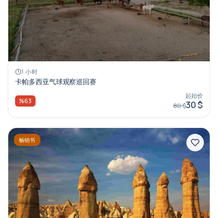
1 小时
卡帕多西亚气球观察巡回赛
起始价
%63
30 $
80 $
畅销书