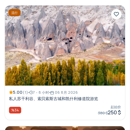
流行
5.00
(1)
7 - 8 小时
06 8月 2026
私人苏干利谷、索贝索斯古城和凯什利修道院游览
起始价
%34
250 $
380 $