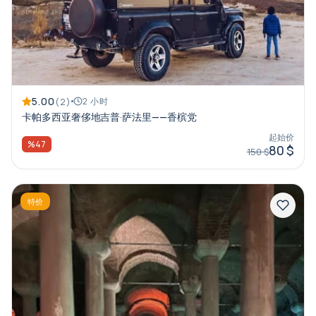
5.00
(2)
2 小时
卡帕多西亚奢侈地吉普·萨法里——香槟党
起始价
%47
80 $
150 $
特价