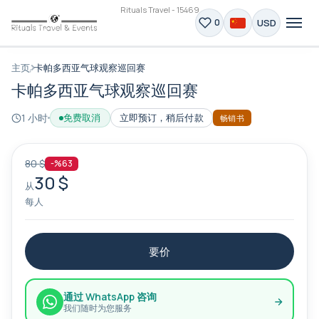
Rituals Travel - 15469
USD
0
主页
卡帕多西亚气球观察巡回赛
卡帕多西亚气球观察巡回赛
1 小时
免费取消
立即预订，稍后付款
畅销书
80 $
-%63
30 $
从
每人
要价
通过 WhatsApp 咨询
我们随时为您服务