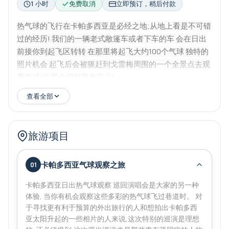
1 小时
免费取消
立即预订，稍后付款
热气球的飞行在卡帕多西亚是必经之地;从地上看是不可错
过的经历! 我们的一辆老式敞篷车或者下车的车 会在日出
前接你到起飞区转转 在那里将起飞大约100个气球 独特的
照片机会 起飞后会被驱赶到戈雷梅周围的一个全景点去观
看气球(位置会根据风来定义).
查看全部
旅游项目
卡帕多西亚气球观察之旅
01
卡帕多西亚日出热气球观察 巡回演唱会是大家的另一种
体验, 当你有机会观察这些多彩的热气球飞过巷道时。 对
于寻找更有利于预算的外出旅行的人和想拍出卡帕多西
亚太阳升起的一些相片的人来说,这次特别的巡演是理想