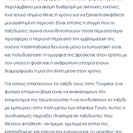
περιλαμβάνει μια ακόμη διαδρομή με σκηνικές εικόνες,
ένα τελικό σημείο θέας ή χρόνο για να ξαναεπισκεφθείτε
μια αγαπημένη περιοχή. Είναι επίσης η στιγμή που οι
ταξιδιώτες συχνά συνειδητοποιούν πόσα περισσότερα
προσφέρει η περιοχή πέρα από την εμβληματική της
εικόνα. Η Καππαδοκία δεν είναι μόνο εντυπωσιακή· είναι
και πολυδιάστατη. Η ομορφιά της βρίσκεται στον τρόπο με
τον οποίο η φύση και η ανθρώπινη ιστορία έχουν
διαμορφώσει η μία την άλλη μέσα στον χρόνο.
Για όσους επεκτείνουν το ταξίδι τους στην Τουρκία, ένα
φυσικό επόμενο βήμα είναι να ανακαλύψουν την
κληρονομιά της πρωτεύουσας ή να συνδυάσουν το ταξίδι
με εμπειρίες στην πόλη μέσω των
Istanbul Tours
. Αυτός ο
συνδυασμός ταιριάζει ιδιαίτερα σε ταξιδιώτες που
θέλουν αντίθεση: τα ήρεμα, σμιλεμένα τοπία της
Καππαδοκίας και έπειτα την ενέργεια και το μέγεθος της