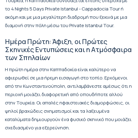
Τουρκία, η Καππαδοκία συνδυάζεται επίσης υπέροχα με
το
4 Nights 5 Days Private Istanbul - Cappadocia Tour
ή
ακόμη και με μια μεγαλύτερη διαδρομή που ξεκινά με μια
διαμονή στην πόλη μέσω του
Private Istanbul Tour
.
Ημέρα Πρώτη: Άφιξη, οι Πρώτες
Σκηνικές Εντυπώσεις και η Ατμόσφαιρα
των Σπηλαίων
Η πρώτη ημέρα στην Καππαδοκία είναι καλύτερο να
αφιερωθεί σε μια ήρεμη εισαγωγή στο τοπίο. Ερχόμενοι
από την Κωνσταντινούπολη, αντιλαμβάνεστε αμέσως ότι η
περιοχή μοιάζει διαφορετική από οπουδήποτε αλλού
στην Τουρκία. Οι απαλές ηφαιστειακές διαμορφώσεις, οι
ψηλοί βραχώδεις σχηματισμοί και τα λαξευμένα
καταλύματα δημιουργούν ένα φυσικό σκηνικό που μοιάζει
σχεδιασμένο για εξερεύνηση.