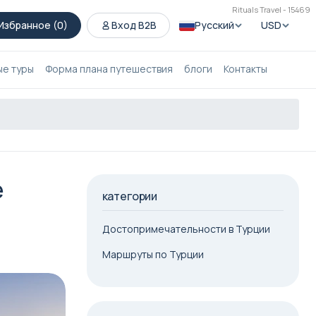
Rituals Travel - 15469
Избранное (
0
)
Вход B2B
Русский
USD
ые туры
Форма плана путешествия
блоги
Контакты
е
категории
Достопримечательности в Турции
Маршруты по Турции