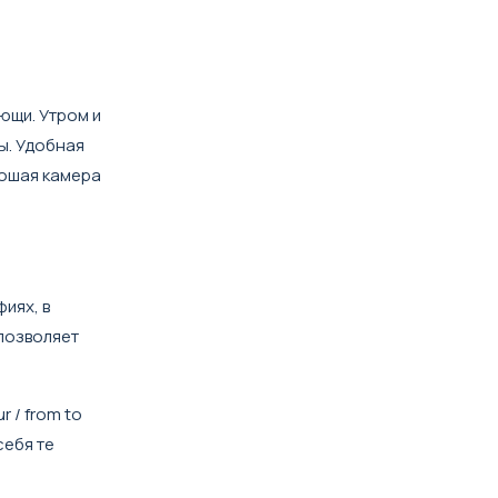
ющи. Утром и
ы. Удобная
рошая камера
иях, в
позволяет
r / from to
себя те