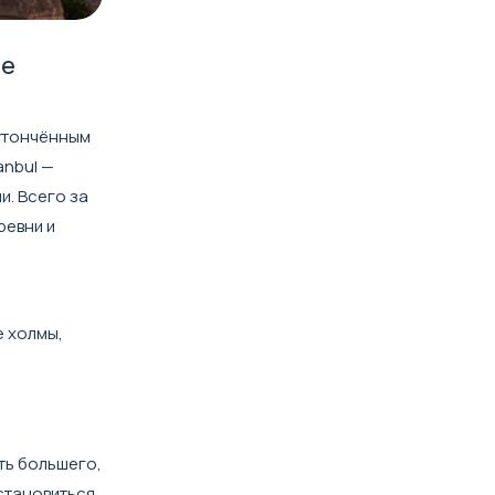
ые
 утончённым
anbul
—
и. Всего за
ревни и
е холмы,
ть большего,
становиться