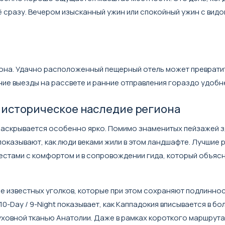
сё сразу. Вечером изысканный ужин или спокойный ужин с видо
она. Удачно расположенный пещерный отель может преврат
нние выезды на рассвете и ранние отправления гораздо удобн
е историческое наследие региона
раскрывается особенно ярко. Помимо знаменитых пейзажей з
показывают, как люди веками жили в этом ландшафте. Лучшие
естами с комфортом и в сопровождении гида, который объяс
е известных уголков, которые при этом сохраняют подлиннос
 10-Day / 9-Night
показывает, как Каппадокия вписывается в б
уховной тканью Анатолии. Даже в рамках короткого маршрута