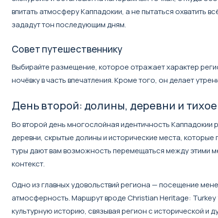
впитать атмосферу Каппадокии, а не пытаться охватить в
зададут тон последующим дням.
Совет путешественнику
Выбирайте размещение, которое отражает характер реги
ночёвку в часть впечатления. Кроме того, он делает утре
День второй: долины, деревни и тихо
Во второй день многослойная идентичность Каппадокии 
деревни, скрытые долины и исторические места, которые 
туры дают вам возможность перемещаться между этими м
контекст.
Одно из главных удовольствий региона — посещение мене
атмосферность. Маршрут вроде
Christian Heritage: Turkey
культурную историю, связывая регион с исторической и д