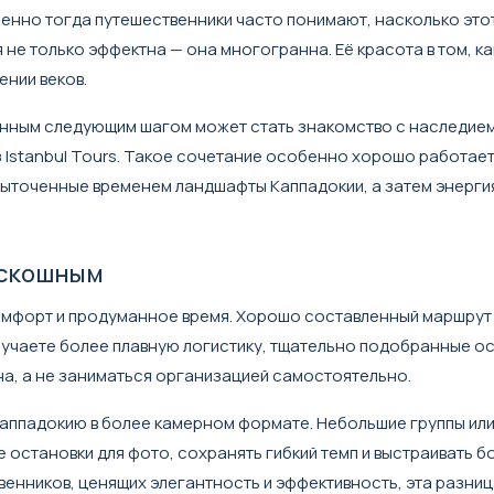
менно тогда путешественники часто понимают, насколько это
не только эффектна — она многогранна. Её красота в том, ка
ении веков.
венным следующим шагом может стать знакомство с наследие
з
Istanbul Tours
. Такое сочетание особенно хорошо работает
выточенные временем ландшафты Каппадокии, а затем энерги
оскошным
 комфорт и продуманное время. Хорошо составленный маршрут
лучаете более плавную логистику, тщательно подобранные ос
а, а не заниматься организацией самостоятельно.
аппадокию в более камерном формате. Небольшие группы ил
остановки для фото, сохранять гибкий темп и выстраивать б
енников, ценящих элегантность и эффективность, эта разниц