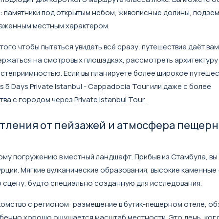
ий: памятники под открытым небом, живописные долины, подзе
раженным местным характером.
ого чтобы пытаться увидеть всё сразу, путешествие даёт вам
ржаться на смотровых площадках, рассмотреть архитектуру 
степриимностью. Если вы планируете более широкое путешес
ts 5 Days Private Istanbul - Cappadocia Tour
или даже с более
тва с городом через
Private Istanbul Tour
.
атления от пейзажей и атмосфера пещер
ому погружению в местный ландшафт. Прибыв из Стамбула, вы
 Турции. Мягкие вулканические образования, высокие каменны
 сцену, будто специально созданную для исследования.
омство с регионом: размещение в бутик-пещерном отеле, о
обенно хорошо ощущается масштаб местности. Это день, ког