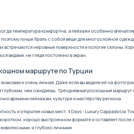
 когда температура комфортна, а пейзажи особенно впечатля
, поэтому лучше брать с собой вещи для многослойной одежд
тах встречаются неровные поверхности и пологие склоны. Хо
ся видами, не глядя постоянно в экран.
скошном маршруте по Турции
наковая и очень личная. Даже если вы видели её на фотограф
и глубоким, чем ожидаешь. Трёхдневный роскошный маршрут 
чно времени пейзажам, культуре и мастерству региона.
нтность и открытие новых мест,
3 Days - Luxury Cappadocia Tou
в коротком, хорошо выстроенном формате и оставляет после 
живописными, и глубоко личными.