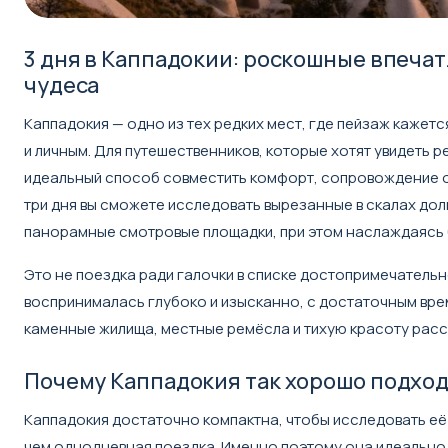
3 дня в Каппадокии: роскошные впеч
чудеса
Каппадокия — одно из тех редких мест, где пейзаж каже
и личным. Для путешественников, которые хотят увидеть р
идеальный способ совместить комфорт, сопровождение оп
три дня вы сможете исследовать вырезанные в скалах до
панорамные смотровые площадки, при этом наслаждаясь 
Это не поездка ради галочки в списке достопримечательн
воспринималась глубоко и изысканно, с достаточным вре
каменные жилища, местные ремёсла и тихую красоту рассв
Почему Каппадокия так хорошо подход
Каппадокия достаточно компактна, чтобы исследовать её 
чем однодневная поездка. Именно поэтому она идеально 