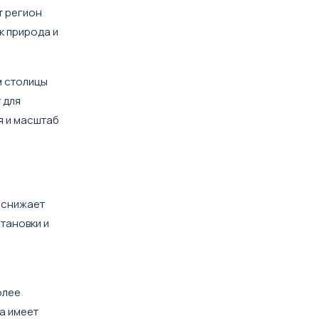
т регион
к природа и
м столицы
 для
я и масштаб
 снижает
тановки и
и
олее
а имеет