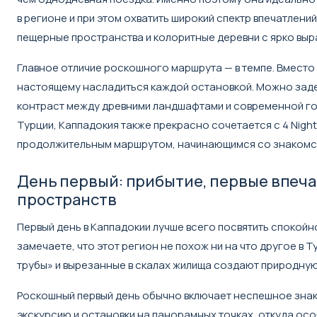
в регионе и при этом охватить широкий спектр впечатлен
пещерные пространства и колоритные деревни с ярко вы
Главное отличие роскошного маршрута — в темпе. Вместо т
настоящему насладиться каждой остановкой. Можно заде
контраст между древними ландшафтами и современной го
Турции, Каппадокия также прекрасно сочетается с
4 Nigh
продолжительным маршрутом, начинающимся со знакомс
День первый: прибытие, первые впеч
пространств
Первый день в Каппадокии лучше всего посвятить спокойн
замечаете, что этот регион не похож ни на что другое в
трубы» и вырезанные в скалах жилища создают природную
Роскошный первый день обычно включает неспешное знак
экскурсию и остановки на панорамных точках, откуда ос