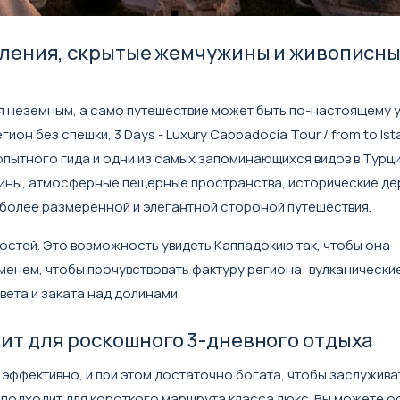
атления, скрытые жемчужины и живописн
тся неземным, а само путешествие может быть по-настоящему
егион без спешки,
3 Days - Luxury Cappadocia Tour / from to Ist
ытного гида и одни из самых запоминающихся видов в Турци
лины, атмосферные пещерные пространства, исторические де
более размеренной и элегантной стороной путешествия.
остей. Это возможность увидеть Каппадокию так, чтобы она
менем, чтобы прочувствовать фактуру региона: вулканически
ета и заката над долинами.
ит для роскошного 3-дневного отдыха
эффективно, и при этом достаточно богата, чтобы заслужива
подходит для короткого маршрута класса люкс. Вы можете о