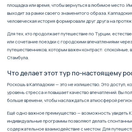
площадка или время, чтобы вернуться в любимое место. И
выходит за рамки своего знаменитого образа. Каппадокия 
человеческая история формировали друг друга на протяж
Для тех, кто продолжает путешествие по Турции, естест
или сочетание поездки с городскими впечатлениями чере
путешественников, которым важен контраст: спокойные, 
Стамбула.
Что делает этот тур по-настоящему р
Роскошь в Каппадокии — это не излишество. Это доступ,
уровень стресса и повышает качество впечатлений. Вы по
больше времени, чтобы наслаждаться атмосферой регион
Ещё одно важное преимущество — возможность увидеть К
индивидуальные программы позволяют делать спонтанные 
содержательное взаимодействие с местом. Для путешеств