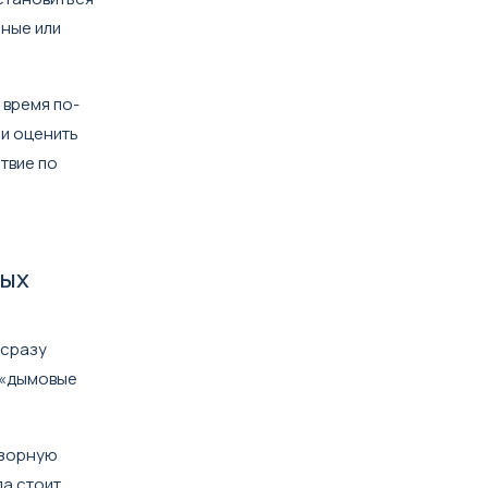
мные или
 время по-
и оценить
твие по
ных
 сразу
е «дымовые
бзорную
да стоит