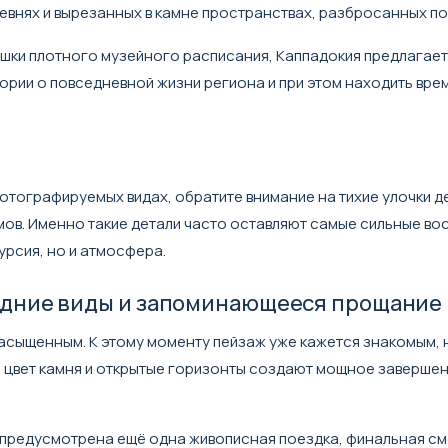
евнях и вырезанных в камне пространствах, разбросанных по
ешки плотного музейного расписания, Каппадокия предлагае
ории о повседневной жизни региона и при этом находить врем
отографируемых видах, обратите внимание на тихие улочки д
мов. Именно такие детали часто оставляют самые сильные во
урсия, но и атмосфера.
ледние виды и запоминающееся прощание
асыщенным. К этому моменту пейзаж уже кажется знакомым, 
я цвет камня и открытые горизонты создают мощное заверше
ь предусмотрена ещё одна живописная поездка, финальная с