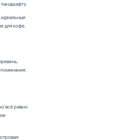
 ландшафту.
т идеальный
я для кофе,
еревень,
споминания,
но всё равно
ние
мотровая