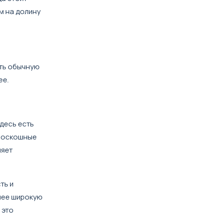
м на долину
ить обычную
ее.
десь есть
 роскошные
няет
ть и
олее широкую
 это