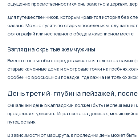
ощущение преемственности очень заметно в церквях, дер
Для путешественников, которым нравится история без сп
баланс. Можно гулять по старым поселениям, слушать ист
фотографий или неспешного обеда в живописном месте.
Взгляд на скрытые жемчужины
Вместо того чтобы сосредотачиваться только на самых ф
старые каменные дома и смотровые точки на гребнях хол
особенно в роскошной поездке, где важна не только экск
День третий: глубина пейзажей, пос
Финальный день в Каппадокии должен быть неспешным и н
продолжает удивлять. Игра света на долинах, меняющийс
путешествия.
В зависимости от маршрута, в последний день может быт