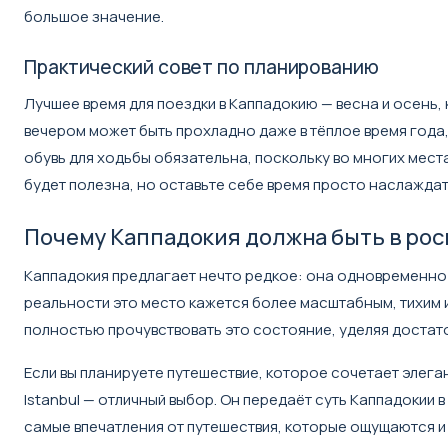
большое значение.
Практический совет по планированию
Лучшее время для поездки в Каппадокию — весна и осень,
вечером может быть прохладно даже в тёплое время года
обувь для ходьбы обязательна, поскольку во многих мес
будет полезна, но оставьте себе время просто наслаждать
Почему Каппадокия должна быть в ро
Каппадокия предлагает нечто редкое: она одновременно з
реальности это место кажется более масштабным, тихим 
полностью прочувствовать это состояние, уделяя достато
Если вы планируете путешествие, которое сочетает элега
Istanbul
— отличный выбор. Он передаёт суть Каппадокии 
самые впечатления от путешествия, которые ощущаются и 