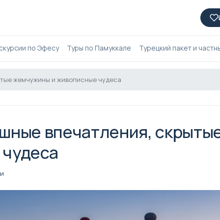
скурсии по Эфесу
Туры по Памуккале
Турецкий пакет и частн
рытые жемчужины и живописные чудеса
ошные впечатления, скрыты
 чудеса
ии