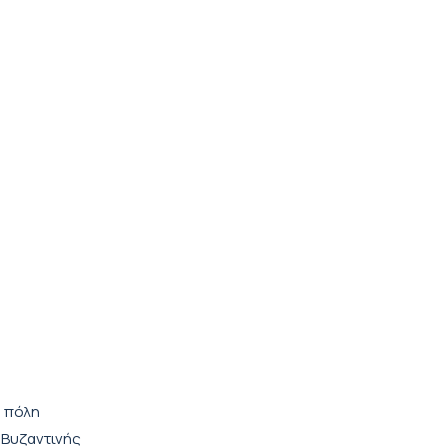
ή πόλη
 Βυζαντινής