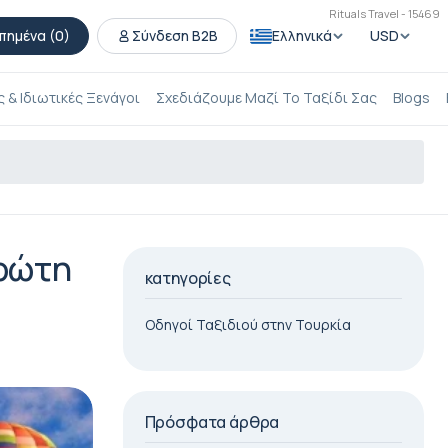
Rituals Travel - 15469
πημένα (
0
)
Σύνδεση B2B
Ελληνικά
USD
 & Ιδιωτικές Ξενάγοι
Σχεδιάζουμε Μαζί Το Ταξίδι Σας
Blogs
Πρώτη
κατηγορίες
Οδηγοί Ταξιδιού στην Τουρκία
Πρόσφατα άρθρα