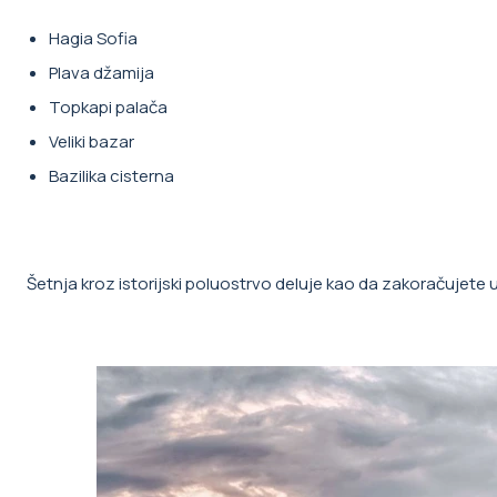
Hagia Sofia
Plava džamija
Topkapi palača
Veliki bazar
Bazilika cisterna
Šetnja kroz istorijski poluostrvo deluje kao da zakoračujete u