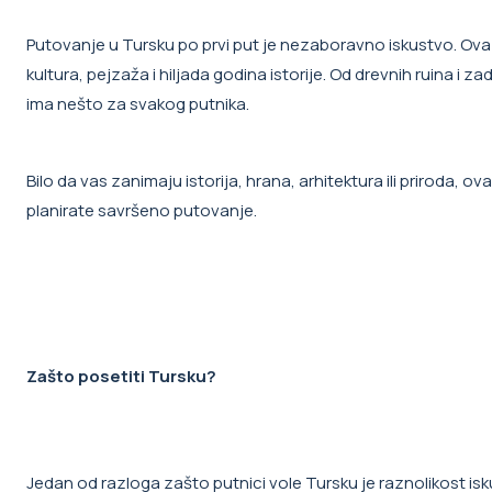
Putovanje u Tursku po prvi put je nezaboravno iskustvo. Ova 
kultura, pejzaža i hiljada godina istorije. Od drevnih ruina i z
ima nešto za svakog putnika.
Bilo da vas zanimaju istorija, hrana, arhitektura ili priroda,
planirate savršeno putovanje.
Zašto posetiti Tursku?
Jedan od razloga zašto putnici vole Tursku je raznolikost is