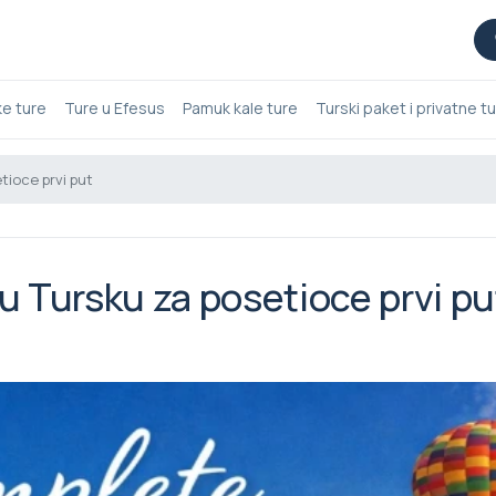
ke ture
Ture u Efesus
Pamuk kale ture
Turski paket i privatne t
tioce prvi put
u Tursku za posetioce prvi pu