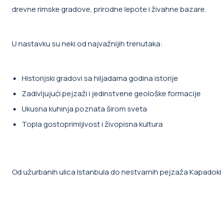
drevne rimske gradove, prirodne lepote i živahne bazare.
U nastavku su neki od najvažnijih trenutaka:
Historijski gradovi sa hiljadama godina istorije
Zadivljujući pejzaži i jedinstvene geološke formacije
Ukusna kuhinja poznata širom sveta
Topla gostoprimljivost i živopisna kultura
Od užurbanih ulica Istanbula do nestvarnih pejzaža Kapadokij