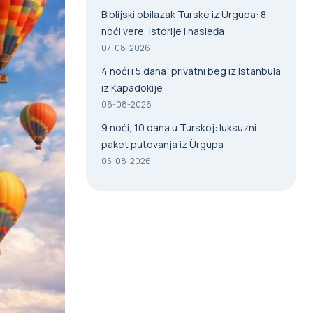
Biblijski obilazak Turske iz Ürgüpa: 8
noći vere, istorije i nasleđa
07-08-2026
4 noći i 5 dana: privatni beg iz Istanbula
iz Kapadokije
06-08-2026
9 noći, 10 dana u Turskoj: luksuzni
paket putovanja iz Ürgüpa
05-08-2026