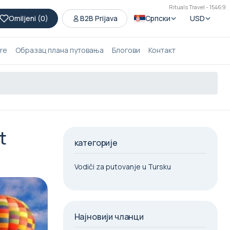
Rituals Travel - 15469
Omiljeni (
0
)
B2B Prijava
Српски
USD
ure
Образац плана путовања
Блогови
Контакт
t
категорије
Vodiči za putovanje u Tursku
Најновији чланци