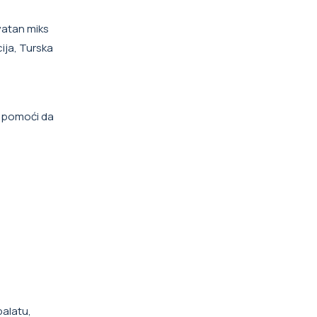
vatan miks
cija, Turska
am pomoći da
palatu,