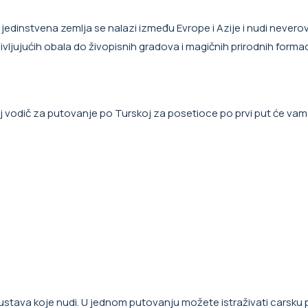
jedinstvena zemlja se nalazi između Evrope i Azije i nudi nevero
adivljujućih obala do živopisnih gradova i magičnih prirodnih forma
 ovaj vodič za putovanje po Turskoj za posetioce po prvi put će v
kustava koje nudi. U jednom putovanju možete istraživati carsku 