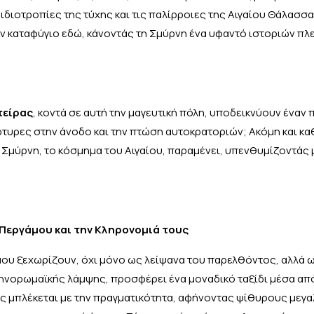
ιδιοτροπίες της τύχης και τις παλίρροιες της Αιγαίου Θάλασσα
καν καταφύγιο εδώ, κάνοντάς τη Σμύρνη ένα υφαντό ιστοριών π
τείρας
, κοντά σε αυτή την μαγευτική πόλη, υποδεικνύουν έναν 
ρτυρες στην άνοδο και την πτώση αυτοκρατοριών; Ακόμη και κ
 Σμύρνη, το κόσμημα του Αιγαίου, παραμένει, υπενθυμίζοντάς 
 Περγάμου και την Κληρονομιά τους
μου ξεχωρίζουν, όχι μόνο ως λείψανα του παρελθόντος, αλλά 
ληνορωμαϊκής λάμψης, προσφέρει ένα μοναδικό ταξίδι μέσα απ
ος μπλέκεται με την πραγματικότητα, αφήνοντας ψίθυρους μεγα