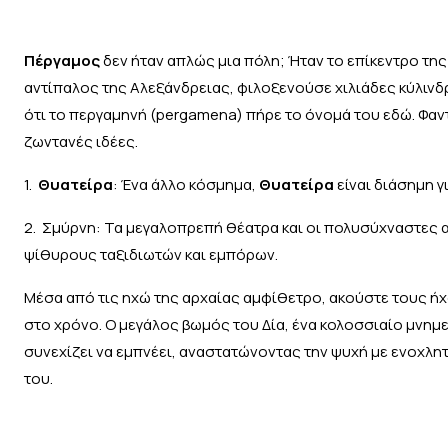
Πέργαμος
δεν ήταν απλώς μια πόλη; Ήταν το επίκεντρο της
αντίπαλος της Αλεξάνδρειας, φιλοξενούσε χιλιάδες κύλινδ
ότι το περγαμηνή (pergamena) πήρε το όνομά του εδώ. Φαν
ζωντανές ιδέες.
1.
Θυατείρα
: Ένα άλλο κόσμημα,
Θυατείρα
είναι διάσημη γ
2. Σμύρνη: Τα μεγαλοπρεπή θέατρα και οι πολυσύχναστες
ψίθυρους ταξιδιωτών και εμπόρων.
Μέσα από τις ηχώ της αρχαίας αμφίθετρο, ακούστε τους ήχ
στο χρόνο. Ο μεγάλος βωμός του Δία, ένα κολοσσιαίο μνημε
συνεχίζει να εμπνέει, αναστατώνοντας την ψυχή με ενοχλη
του.