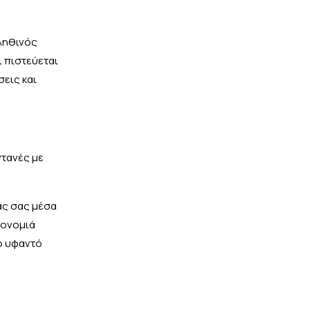
αληθινός
 πιστεύεται
εις και
ντανές με
άς σας μέσα
ρονομιά
νο υφαντό