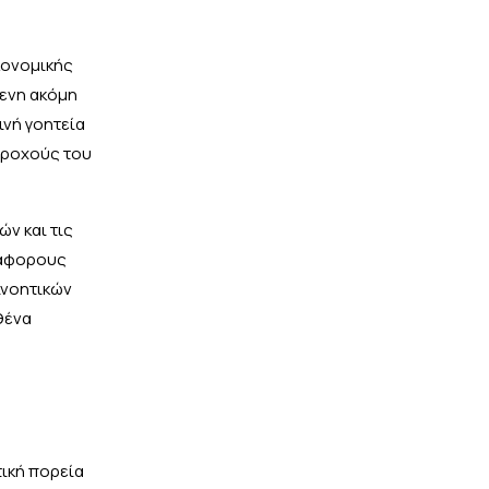
κονομικής
μενη ακόμη
ινή γοητεία
 τροχούς του
ν και τις
ιάφορους
ινοητικών
θένα
ική πορεία