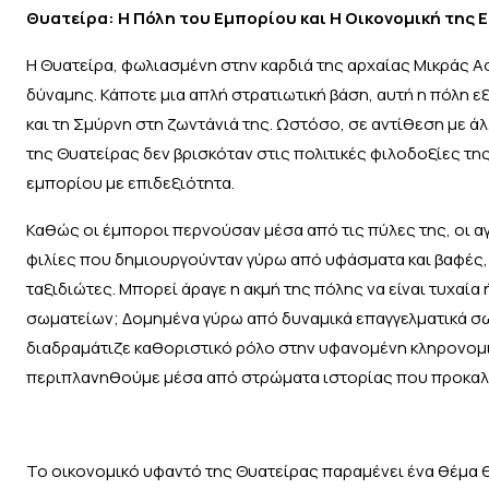
Θυατείρα: Η Πόλη του Εμπορίου και Η Οικονομική της
Η Θυατείρα, φωλιασμένη στην καρδιά της αρχαίας Μικράς Α
δύναμης. Κάποτε μια απλή στρατιωτική βάση, αυτή η πόλη 
και τη Σμύρνη στη ζωντάνιά της. Ωστόσο, σε αντίθεση με άλ
της Θυατείρας δεν βρισκόταν στις πολιτικές φιλοδοξίες τ
εμπορίου με επιδεξιότητα.
Καθώς οι έμποροι περνούσαν μέσα από τις πύλες της, οι α
φιλίες που δημιουργούνταν γύρω από υφάσματα και βαφές,
ταξιδιώτες. Μπορεί άραγε η ακμή της πόλης να είναι τυχαί
σωματείων; Δομημένα γύρω από δυναμικά επαγγελματικά σω
διαδραμάτιζε καθοριστικό ρόλο στην υφανομένη κληρονομιά
περιπλανηθούμε μέσα από στρώματα ιστορίας που προκαλο
Το οικονομικό υφαντό της Θυατείρας παραμένει ένα θέμα 