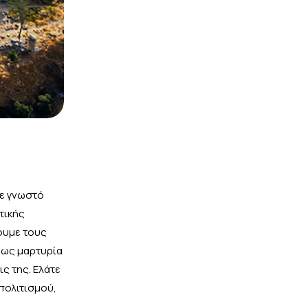
τε γνωστό
τικής
ουμε τους
 ως μαρτυρία
ς της. Ελάτε
πολιτισμού,