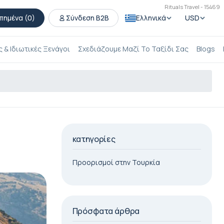
Rituals Travel - 15469
πημένα (
0
)
Σύνδεση B2B
Ελληνικά
USD
 & Ιδιωτικές Ξενάγοι
Σχεδιάζουμε Μαζί Το Ταξίδι Σας
Blogs
κατηγορίες
Προορισμοί στην Τουρκία
Πρόσφατα άρθρα