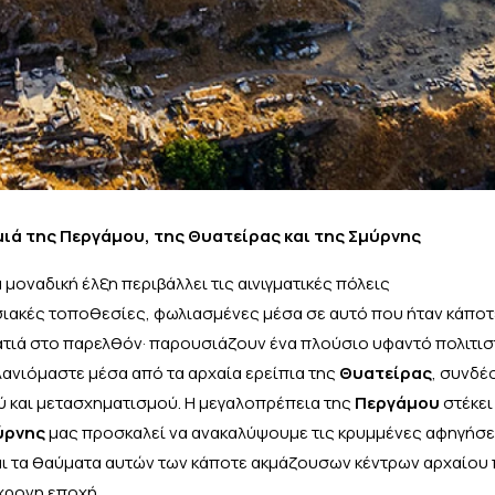
ιά της Περγάμου, της Θυατείρας και της Σμύρνης
μοναδική έλξη περιβάλλει τις αινιγματικές πόλεις
ωσιακές τοποθεσίες, φωλιασμένες μέσα σε αυτό που ήταν κάπο
τιά στο παρελθόν· παρουσιάζουν ένα πλούσιο υφαντό πολιτισ
ανιόμαστε μέσα από τα αρχαία ερείπια της
Θυατείρας
, συνδέ
ύ και μετασχηματισμού. Η μεγαλοπρέπεια της
Περγάμου
στέκει
ύρνης
μας προσκαλεί να ανακαλύψουμε τις κρυμμένες αφηγήσει
και τα θαύματα αυτών των κάποτε ακμάζουσων κέντρων αρχαίου 
χρονη εποχή.