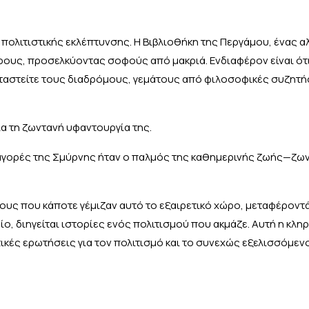
 πολιτιστικής εκλέπτυνσης. Η Βιβλιοθήκη της Περγάμου, ένας 
ρους, προσελκύοντας σοφούς από μακριά. Ενδιαφέρον είναι ότι
ταστείτε τους διαδρόμους, γεμάτους από φιλοσοφικές συζητήσ
ια τη ζωντανή υφαντουργία της.
 αγορές της Σμύρνης ήταν ο παλμός της καθημερινής ζωής—ζω
ους που κάποτε γέμιζαν αυτό το εξαιρετικό χώρο, μεταφέροντ
ίο, διηγείται ιστορίες ενός πολιτισμού που ακμάζε. Αυτή η κλη
τικές ερωτήσεις για τον πολιτισμό και το συνεχώς εξελισσόμε