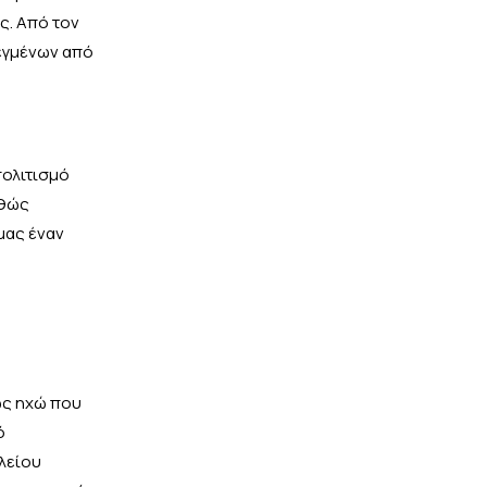
ς. Από τον
λεγμένων από
πολιτισμό
αθώς
μας έναν
ως ηχώ που
ό
λείου