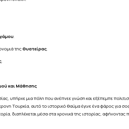
γάμου
.
ρονομιά της
Θυατείρας
.
ς
.
σμού και Μάθησης
σίας, υπήρχε μια πόλη που ανέπνεε γνώση και εξέπεμπε πολιτισ
ρονη Τουρκία, αυτό το ιστορικό θαύμα έγινε ένα φάρος για σο
στορία, διαπλέκεται μέσα στα χρονικά της ιστορίας, αφήνοντας 