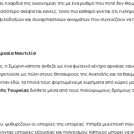
ει η καρδιά της οικονομίας της με ένα ρυθμό που ποτέ δεν θα
ότερο σκέφτεται κανείς, τόσο πιο καθαρό γίνεται ότι η κληρ
φιλοδοξιών και συναρπαστικών αινιγμάτων που συνεχίζουν να
Αρχαία Ναυτιλία
ς, η Σμύρνη κάποτε άνθιζε ως ένα φωτεινό κέντρο αρχαίας ναυ
πηρετούσε ως πύλη στους θησαυρούς της Ανατολής και τα θαύμ
νταν εδώ, τα πλοία τους φορτωμένα με ευρήματα από χώρες μα
κής Τουρκίας
διέθετε μέσα από τους πολύχρωμους δρόμους τ
, ψιθυρίζουν οι ιστορίες της ιστορίας. Υπήρξε μια εποχή που
νοντας ιστορίες εξουσίας και πολιτισμού. Κάποιος μπορεί να 