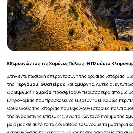
Εξερευνώντας τις Χαμένες Πόλεις: Η Πλούσια Κληρονομ
Στην εντυπωσιακή απεραντοσύνη της αρχαίας ιστορίας, μια 
της
Περγάμου
,
Θυατείρας
, και
Σμύρνης
. Αυτές οι εντυπ
ως
Βιβλική Τουρκία
, προσφέρουν περισσότερα από μια μα
κληρονομιάς που προσκαλεί να εξερευνηθεί. Καθώς περιπλ
θρυαλλούς της ιστορίας που υφαίνουν ιστορίες πολιτισμο
της ανθρώπινης επίτευξης, ενώ το ζωντανό πνεύμα της
Σμ
μαζί μας σε αυτό το ταξίδι καθώς ερευνούμε τα μυστήρια 
εξερευνώντας την κληρονομιά και τη σημασία τους στη σύγ