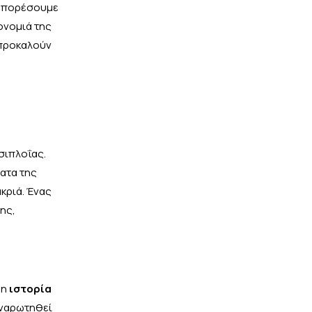
 μπορέσουμε
ονομιά της
 προκαλούν
σιπλοΐας.
ατα της
κριά. Ένας
ης,
 η
ιστορία
αναρωτηθεί