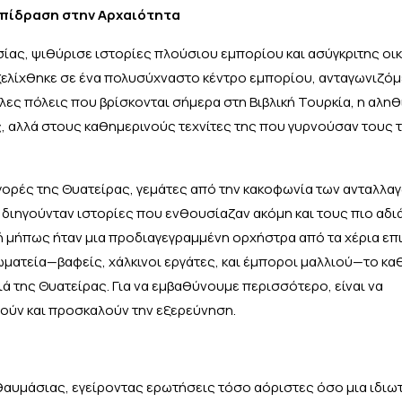
 Επίδραση στην Αρχαιότητα
σίας, ψιθύρισε ιστορίες πλούσιου εμπορίου και ασύγκριτης οι
εξελίχθηκε σε ένα πολυσύχναστο κέντρο εμπορίου, ανταγωνιζό
λες πόλεις που βρίσκονται σήμερα στη Βιβλική Τουρκία, η αληθ
ης, αλλά στους καθημερινούς τεχνίτες της που γυρνούσαν τους
γορές της Θυατείρας, γεμάτες από την κακοφωνία των ανταλλαγώ
 διηγούνταν ιστορίες που ενθουσίαζαν ακόμη και τους πιο αδ
α ή μήπως ήταν μια προδιαγεγραμμένη ορχήστρα από τα χέρια επ
ματεία—βαφείς, χάλκινοι εργάτες, και έμποροι μαλλιού—το κα
 της Θυατείρας. Για να εμβαθύνουμε περισσότερο, είναι να
ύν και προσκαλούν την εξερεύνηση.
θαυμάσιας, εγείροντας ερωτήσεις τόσο αόριστες όσο μια ιδιωτ