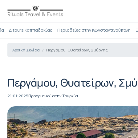
δα
Δ tours Καππαδοκίας
Περιοδείες στην Κωνσταντινούπολη
Ξ
Αρχική Σελίδα
Περγάμου, Θυατείρων, Σμύρνης
Περγάμου, Θυατείρων, Σμ
21-01-2025
Προορισμοί στην Τουρκία