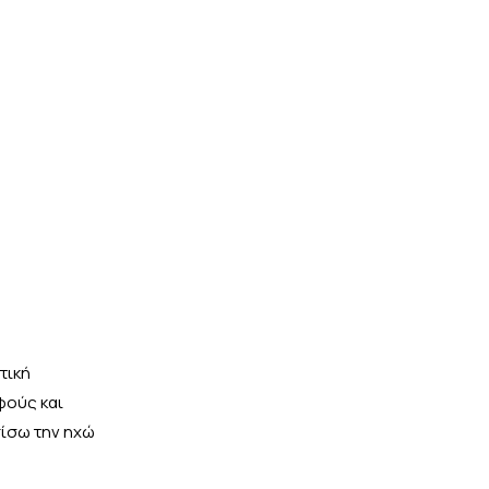
τική
φούς και
πίσω την ηχώ