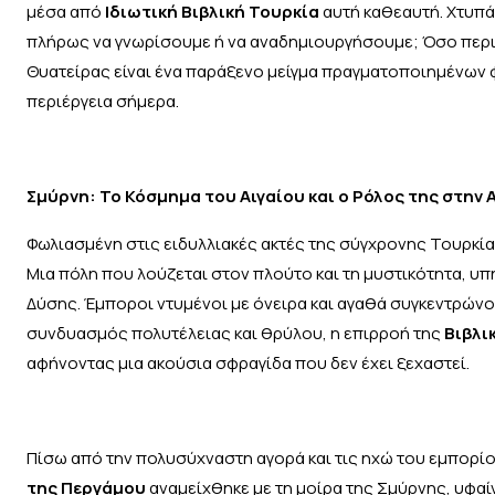
μέσα από
Ιδιωτική Βιβλική Τουρκία
αυτή καθεαυτή. Χτυπά
πλήρως να γνωρίσουμε ή να αναδημιουργήσουμε; Όσο περισσ
Θυατείρας είναι ένα παράξενο μείγμα πραγματοποιημένων 
περιέργεια σήμερα.
Σμύρνη: Το Κόσμημα του Αιγαίου και ο Ρόλος της στην 
Φωλιασμένη στις ειδυλλιακές ακτές της σύγχρονης Τουρκία
Μια πόλη που λούζεται στον πλούτο και τη μυστικότητα, υ
Δύσης. Έμποροι ντυμένοι με όνειρα και αγαθά συγκεντρώνο
συνδυασμός πολυτέλειας και θρύλου, η επιρροή της
Βιβλι
αφήνοντας μια ακούσια σφραγίδα που δεν έχει ξεχαστεί.
Πίσω από την πολυσύχναστη αγορά και τις ηχώ του εμπορίου
της Περγάμου
αναμείχθηκε με τη μοίρα της Σμύρνης, υφαί