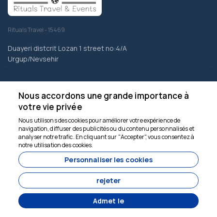
Rituals Travel - 15469
Duayeri distcrit Lozan 1 street no:4/A
Urgup/Nevsehir
ENTREPRISE
Nous accordons une grande importance à
votre vie privée
Forfaits de voyage en Turquie - Meilleures offres de vacances
Nous utilisons des cookies pour améliorer votre expérience de
<services>Services</services>
navigation, diffuser des publicités ou du contenu personnalisés et
analyser notre trafic. En cliquant sur "Accepter", vous consentez à
Nous sommes là pour
Galerie
notre utilisation des cookies.
vous aider
Personnaliser les cookies
À propos de nous
Communication
rejeter
blogs
Admet le
Contrat de vente à distance