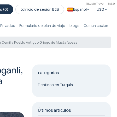
Rituals Travel - 15469
s (
0
)
Inicio de sesión B2B
Español
USD
 Privados
Formulario de plan de viaje
blogs
Comunicación
ia Cemil y Pueblo Antiguo Griego de Mustafapasa
ganli,
categorías
a
Destinos en Turquía
Últimos artículos