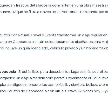
queada y frescos detallados la convierten en una obra maestra 
a suave luz que se filtra a través de las ventanas, iluminando las p
ultos con Rituals Travel & Events transforma un viaje regular en
rivado en Cappadocia están cuidadosamente diseñados para via
o incluye un guía licenciado, vehículo privado y un horario flexib
appadocia;
Si estás listo para descubrir los lugares más secretos
organice un viaje a medida solo para ti. Experimenta el Tour Priva
plora antiguos monasterios como Keslik y siente la belleza atem
esoros Ocultos de Cappadocia con Rituals Travel & Events hoy — y