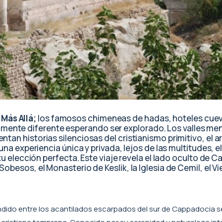
Más Allá;
los famosos chimeneas de hadas, hoteles cuev
ente diferente esperando ser explorado. Los valles me
tan historias silenciosas del cristianismo primitivo, el a
una experiencia única y privada, lejos de las multitudes, e
 tu elección perfecta. Este viaje revela el lado oculto de 
obesos, el Monasterio de Keslik, la Iglesia de Cemil, el V
dido entre los acantilados escarpados del sur de Cappadocia 