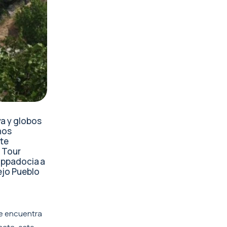
a y globos
nos
rte
l Tour
Cappadocia a
iejo Pueblo
se encuentra