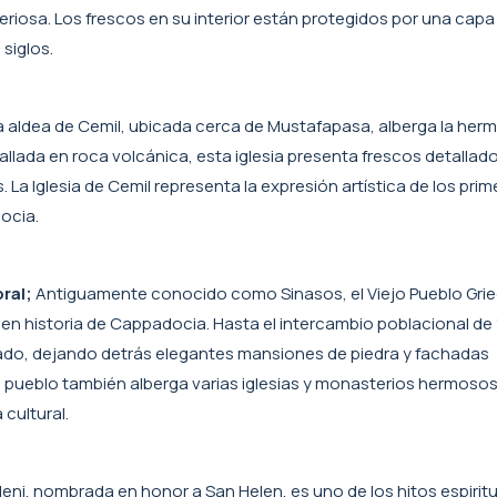
riosa. Los frescos en su interior están protegidos por una capa 
siglos.
 aldea de Cemil, ubicada cerca de Mustafapasa, alberga la herm
allada en roca volcánica, esta iglesia presenta frescos detallad
 La Iglesia de Cemil representa la expresión artística de los pri
docia.
ral;
Antiguamente conocido como Sinasos, el Viejo Pueblo Gri
n historia de Cappadocia. Hasta el intercambio poblacional de 
lado, dejando detrás elegantes mansiones de piedra y fachadas
pueblo también alberga varias iglesias y monasterios hermosos, 
 cultural.
Eleni, nombrada en honor a San Helen, es uno de los hitos espirit