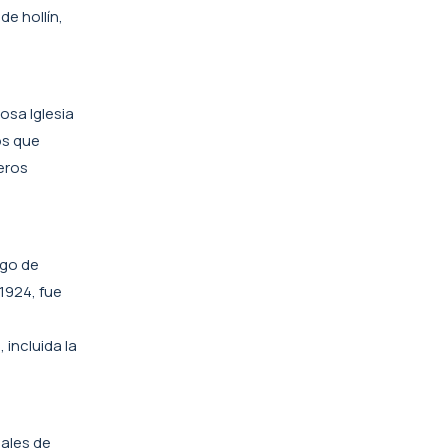
de hollín,
osa Iglesia
os que
meros
ego de
1924, fue
incluida la
uales de