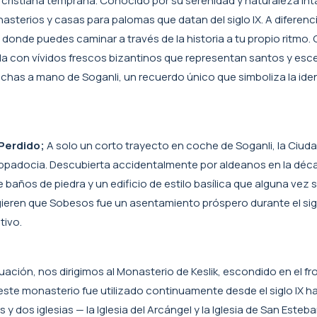
ria cristiana temprana. Conocido por su serenidad y naturaleza int
asterios y casas para palomas que datan del siglo IX. A diferenci
 donde puedes caminar a través de la historia a tu propio ritmo. 
da con vívidos frescos bizantinos que representan santos y esce
chas a mano de Soganli, un recuerdo único que simboliza la ide
Perdido;
A solo un corto trayecto en coche de Soganli, la Ciud
appadocia. Descubierta accidentalmente por aldeanos en la déc
años de piedra y un edificio de estilo basílica que alguna vez 
eren que Sobesos fue un asentamiento próspero durante el sigl
tivo.
ación, nos dirigimos al Monasterio de Keslik, escondido en el fr
te monasterio fue utilizado continuamente desde el siglo IX hast
y dos iglesias — la Iglesia del Arcángel y la Iglesia de San Esteb