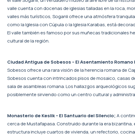
el Valle Soganli, un verdadero museo al aire libre de la histo
valle cuenta con docenas de iglesias talladas en la roca, mon
valles más turísticos, Soganli ofrece una atmósfera tranquila
como la Iglesia con Cúpula o la Iglesia Karabas, está decora
El valle también es famoso por sus muñecas tradicionales he
cultural de la región.
Ciudad Antigua de Sobesos – El Asentamiento Romano 
Sobesos ofrece una rara visión de la herencia romana de C
Sobesos cuenta con intrincados pisos de mosaico, casas de b
sala de asambleas romana. Los hallazgos arqueológicos sugi
posiblemente sirviendo como un centro cultural y administra
Monasterio de Keslik – El Santuario del Silencio;
A continu
cerca de Mustafapasa. Construido durante la era bizantina, es
estructura incluye cuartos de vivienda, un refectorio, cocinas 