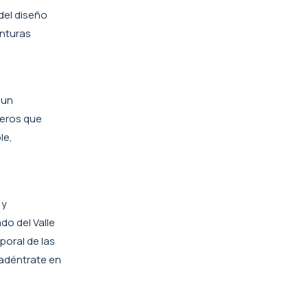
del diseño
inturas
 un
jeros que
le,
 y
do del Valle
poral de las
 adéntrate en