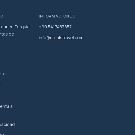
VO
INFORMACIONES
our en Turquía
+90 5417487857
rtas de
info@ritualstravel.com
os
n
enta a
ivacidad