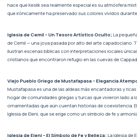
hace que Keslik sea realmente especial es su atmósfera miste
que irónicamente ha preservado sus colores vívidos durante 
Iglesia de Cemil – Un Tesoro Artístico Oculto;
La pequeña
de Cemil — una joya pasada por alto del arte capadociano. T
ilustran escenas bíblicas con interpretaciones locales únicas.
cristianos que encontraron refugio en las cuevas de Cappa
Viejo Pueblo Griego de Mustafapasa – Elegancia Atempo
Mustafapasa es una de las aldeas más encantadoras y ricas e
hogar de comunidades griegas y turcas que vivieron lado a 
ornamentadas que aún cuentan historias de coexistencia. El 
Iglesia de Eleni, que se erige como un símbolo de fe y armonía
Iglesia de Eleni – El Símbolo de Fe y Belleza;
La Iglesia de 