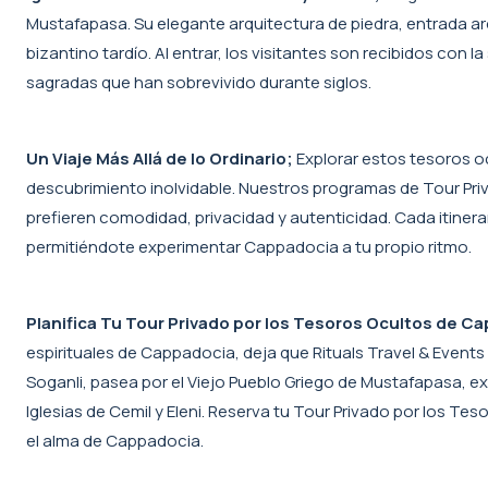
Mustafapasa. Su elegante arquitectura de piedra, entrada ar
bizantino tardío. Al entrar, los visitantes son recibidos con l
sagradas que han sobrevivido durante siglos.
Un Viaje Más Allá de lo Ordinario;
Explorar estos tesoros oc
descubrimiento inolvidable. Nuestros programas de Tour P
prefieren comodidad, privacidad y autenticidad. Cada itinerari
permitiéndote experimentar Cappadocia a tu propio ritmo.
Planifica Tu Tour Privado por los Tesoros Ocultos de C
espirituales de Cappadocia, deja que Rituals Travel & Events 
Soganli, pasea por el Viejo Pueblo Griego de Mustafapasa, ex
Iglesias de Cemil y Eleni. Reserva tu Tour Privado por los T
el alma de Cappadocia.