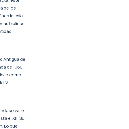
acta, este
a de los
Cada iglesia,
nas bíblicas.
ntidad
ad Antigua de
ada de 1960,
sirvió como
o IV,
ondoso valle
a el XIII. Su
an. Lo que