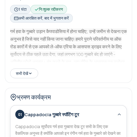
1 घंटा
निःशुल्क रद्दीकरण
अभी आरक्षित करें, बाद में भुगतान करें
गर्म हवा के गुब्बारे उड़ान कैपपाडोसिया में होना चाहिए; उन्हें जमीन से देखना एक
अनुभव है जिसे याद नहीं किया जाना चाहिए! हमारे पुराने परिवर्तनीय या ऑफ
रोड कारों में से एक आपको ले-ऑफ एरिया के आसपास ड्राइव करने के लिए
सूर्योदय से ठीक पहले उठा देगा, जहां लगभग 100 गुब्बारे बंद हो जाएंगे -
अद्वितीय फोटो अवसर। बंद करने के बाद, आप गोरेम के आसपास एक मनोरम
बिंदुओं में से एक को गुब्बारे को देखने के लिए प्रेरित होंगे (स्थान को हवा के
सभी देखें
अनुसार परिभाषित किया जाएगा)।
भ्रमण कार्यक्रम
Cappadocia गुब्बारे स्पॉटिंग टूर
01
Cappadocia सूर्योदय गर्म हवा गुब्बारा देख टूर सभी के लिए एक
वैकल्पिक अनुभव है क्योंकि आपको इन रंगीन गर्म हवा के गुब्बारे को देखने का