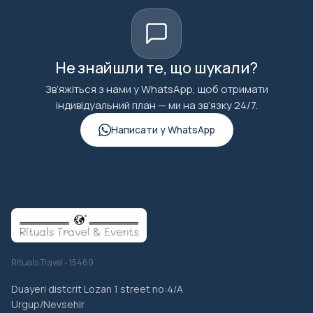
Не знайшли те, що шукали?
Зв’яжіться з нами у WhatsApp, щоб отримати
індивідуальний план — ми на зв’язку 24/7.
Написати у WhatsApp
Rituals Travel - 15469
Duayeri distcrit Lozan 1 street no:4/A
Urgup/Nevsehir