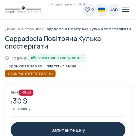
Rituals Travel - 15469
USD
0
Домашня сторінка
Cappadocia Повітряна Кулька спостерігати
Cappadocia Повітряна Кулька
спостерігати
1 година
Безкоштовне скасування
Бронюйте зараз — платіть пізніше
НАЙКРАЩИЙ ПРОДАВЕЦЬ
80 $
-%63
30 $
з
На людину
Запитайте ціну