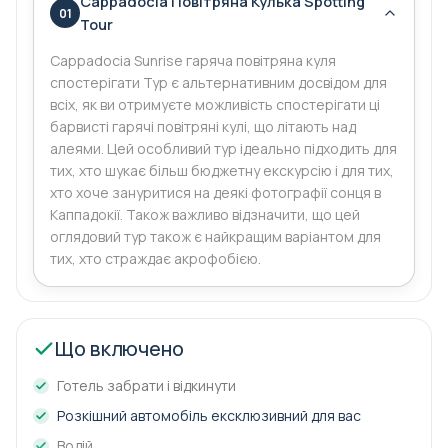
Cappadocia Повітряна Кулька Spotting
01
Tour
Cappadocia Sunrise гаряча повітряна куля
спостерігати Тур є альтернативним досвідом для
всіх, як ви отримуєте можливість спостерігати ці
барвисті гарячі повітряні кулі, що літають над
алеями. Цей особливий тур ідеально підходить для
тих, хто шукає більш бюджетну екскурсію і для тих,
хто хоче зануритися на деякі фотографії сонця в
Каппадокії. Також важливо відзначити, що цей
оглядовий тур також є найкращим варіантом для
тих, хто страждає акрофобією.
Що включено
Готель забрати і відкинути
Розкішний автомобіль ексклюзивний для вас
Водій