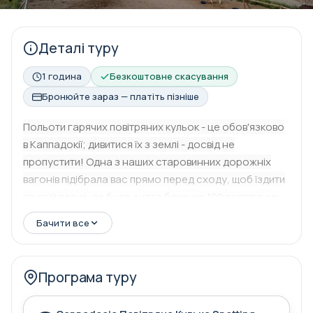
Деталі туру
1 година
Безкоштовне скасування
Бронюйте зараз — платіть пізніше
Польоти гарячих повітряних кульок - це обов'язково
в Каппадокії; дивитися їх з землі - досвід не
пропустити! Одна з наших старовинних дорожніх
вагонів підібрала вас прямо перед сходу, щоб їздити
по всій площі, де буде знято близько 100 повітряних
кулі - унікальні фото можливості. Після відключення
Бачити все
ви приведете до одного з панорамних точок
навколо Goreme, щоб подивитися повітряні кулі
(розташування буде визначено відповідно до вітру).
Програма туру