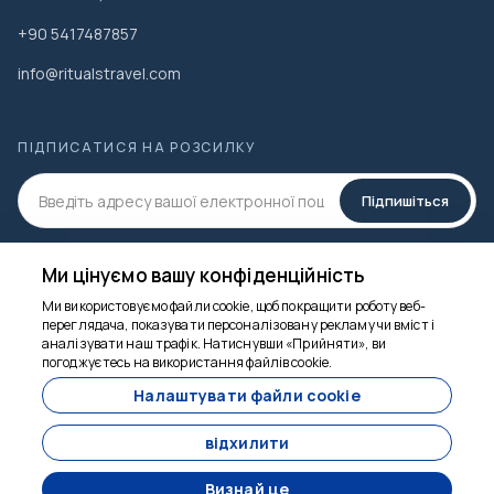
+90 5417487857
info@ritualstravel.com
ПІДПИСАТИСЯ НА РОЗСИЛКУ
Підпишіться
СОЦ.МЕДІА
Ми цінуємо вашу конфіденційність
Ми використовуємо файли cookie, щоб покращити роботу веб-
переглядача, показувати персоналізовану рекламу чи вміст і
аналізувати наш трафік. Натиснувши «Прийняти», ви
Ми тут, щоб
погоджуєтесь на використання файлів cookie.
допомогти
Налаштувати файли cookie
з
30 $
відхилити
На людину
Резервувати зараз
Визнай це
Розроблено