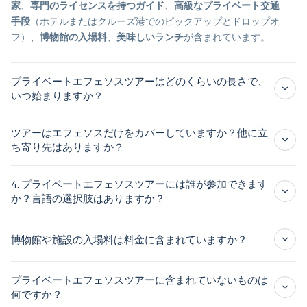
家
、
専門のライセンスを持つガイド
、
高級なプライベート交通
手段
（ホテルまたはクルーズ港でのピックアップとドロップオ
フ）、
博物館の入場料
、
美味しいランチ
が含まれています。
プライベートエフェソスツアーはどのくらいの長さで、
いつ始まりますか？
7時間
柔軟
ツアーはエフェソスだけをカバーしていますか？他に立
ち寄り先はありますか？
エフェソスの古代都市
聖母マリアの家
4. プライベートエフェソスツアーには誰が参加できます
か？言語の選択肢はありますか？
その他の文化的または歴史的サイト
英語、ス
博物館や施設の入場料は料金に含まれていますか？
ペイン語、フランス語、イタリア語、ポルトガル語、中国語、
インドネシア語
言語オプション
プライベートエフェソスツアーに含まれていないものは
何ですか？