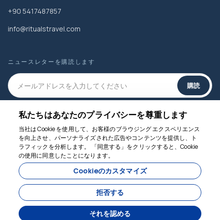
+90 5417487857
info@ritualstravel.com
ニュースレターを購読します
購読
私たちはあなたのプライバシーを尊重します
ソーシャルメディア
当社は Cookie を使用して、お客様のブラウジング エクスペリエンス
を向上させ、パーソナライズされた広告やコンテンツを提供し、ト
ラフィックを分析します。 「同意する」をクリックすると、Cookie
の使用に同意したことになります。
お手伝いします
Cookieのカスタマイズ
拒否する
価格を尋ねる
それを認める
によって開発された