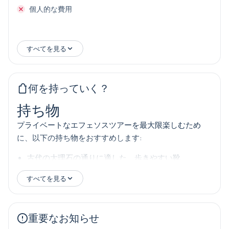
個人的な費用
すべてを見る
何を持っていく？
持ち物
プライベートなエフェソスツアーを最大限楽しむため
に、以下の持ち物をおすすめします:
古代の大理石の通りに適した、歩きやすい靴
サングラスと日焼け止め、特に夏季
すべてを見る
日差し対策用の帽子またはキャップ
春と秋には薄手のジャケットまたはセーター
重要なお知らせ
忘れられない写真のためのカメラまたはスマートフォ