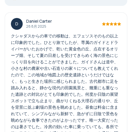
Daniel Carter
D
28 8月 2025
クシャダスからの車での移動は、エフェソスそのもの以上
に印象的でした。ひとり旅でしたが、専属のガイドとドラ
イバーがいたおかげで、乾いた黄金色の丘、点在するオリ
ーブ畑、そして夏の日差しを受けてきらめく海の景色にじ
っくり目を向けることができました。ガイドさんは道中、
小さな村の農家や古い石造りの家々についても教えてくれ
たので、この地域が地図上の歴史遺跡というだけではな
く、もっと生きた場所に感じられました。古代都市に足を
踏み入れると、静かな現代の田園風景と、幾重にも重なっ
た遺跡との対比がとても印象的でした。何度か日陰の展望
スポットで立ち止まり、曲がりくねる大理石の通りや、丘
を背景に並ぶ劇場の景色を眺めました。昼食は料金に含ま
れていて、シンプルながら新鮮で、急がずに日陰で景色を
眺めながら食事できたのがよかったです。唯一大変だった
のは暑さでした。冷房の効いた車に乗っていても、各所で