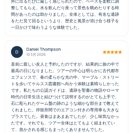
外に出るたびに厳しく感じられたので、ペースを柔軟に調
整してもらえ、水を飲んだり座って景色を眺めたりする時
間があったのは助かりました。全体としては、有名な遺跡
をただ見て回るというより、歴史と風景が溶け合う様子を
一日かけて味わうような体験でした。
Daniel Thompson
D
10 3月 2026
直前に親しい友人と予約したのですが、結果的に旅の中で
最高の日になりました。ツアーの中心は明らかに古代都市
エフェソスで、春の柔らかな光の中、マーブル・ストリー
トを歩いてケルスス図書館へ向かう体験は素晴らしかった
です。私たちの公認ガイドは、遺跡を聖書の物語やローマ
時代の日常生活と結びつけて説明するのがとても上手で、
石に彫られたゲーム盤の跡のような細かな部分まで教えて
くれました。停留所間でのエアコン付きの専用車も大きな
プラスでした。昼食はまあまあでしたが、少し味気なかっ
たです。それでも、ツアー全体はとてもよく組まれてい
て、急かされる感じもまったくありませんでした。