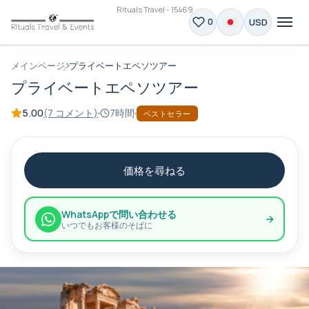
Rituals Travel - 15469
USD
0
メインページ
プライベートエペソツアー
プライベートエペソツアー
5.00
(7 コメント)
7時間
ベストセラー
価格を尋ねる
WhatsAppで問い合わせる
いつでもお客様のそばに