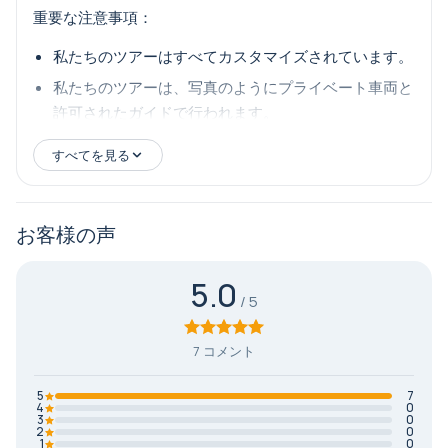
ン
重要な注意事項：
再利用可能な水筒
私たちのツアーはすべてカスタマイズされています。
必要に応じて個人用の薬
私たちのツアーは、写真のようにプライベート車両と
有効なパスポートまたは身分証明書（特にクルーズ船
許可されたガイドで行われます。
の乗客向け）
すべてを見る
おすすめの服装
お客様の声
歩きやすい、通気性の良い快適な服装を着用してくださ
い。聖母マリアの家を訪れる場合は、宗教的な重要性を
5.0
考慮して、控えめな服装が推奨されます。
7 コメント
5
7
4
0
3
0
2
0
1
0