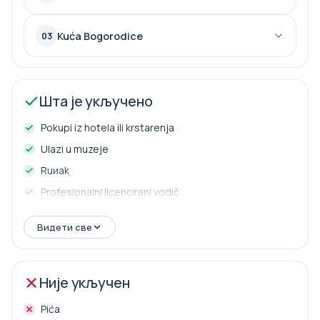
Kuća Bogorodice
03
Шта је укључено
Pokupi iz hotela ili krstarenja
Ulazi u muzeje
Ruиak
Profesionalni licencirani vodič
Luksuzno vozilo
Видети све
Није укључен
Pića