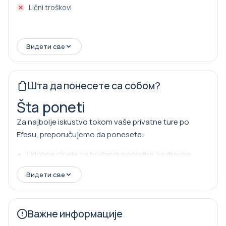
Lični troškovi
Видети све
Шта да понесете са собом?
Šta poneti
Za najbolje iskustvo tokom vaše privatne ture po
Efesu, preporučujemo da ponesete:
Udobne cipele za hodanje pogodne za drevne
mermerne ulice
Видети све
Naočare za sunce i kremu za sunčanje, posebno
tokom letnjih meseci
Šešir ili kačket za zaštitu od sunca
Важне информације