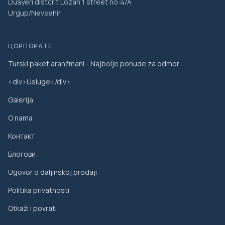
Duayeri distcrit Lozan 1 street no:4/A
Urgup/Nevsehir
ЦОРПОРАТЕ
Turski paket aranžmani - Najbolje ponude za odmor
<div>Usluge</div>
Galerija
O nama
Контакт
Блогови
Ugovor o daljinskoj prodaji
Politika privatnosti
Otkaži i povrati