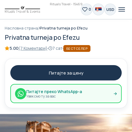
Rituals Travel - 15469
USD
0
Насловна страна
Privatna turneja po Efezu
Privatna turneja po Efezu
5.00
(7 Коментари)
7 сат
БЕСТСЕЛЕР
Питајте за цену
Питајте преко WhatsApp-а
Увек смо ту за вас