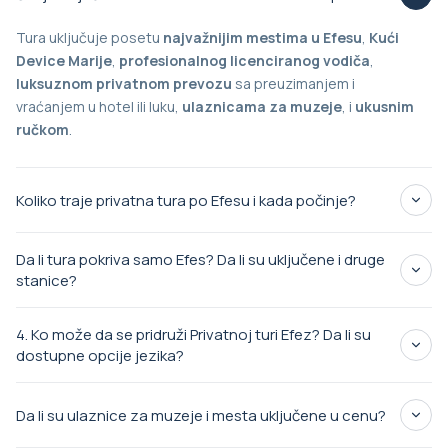
Tura uključuje posetu
najvažnijim mestima u Efesu
,
Kući
Device Marije
,
profesionalnog licenciranog vodiča
,
luksuznom privatnom prevozu
sa preuzimanjem i
vraćanjem u hotel ili luku,
ulaznicama za muzeje
, i
ukusnim
ručkom
.
Koliko traje privatna tura po Efesu i kada počinje?
7 sati
Da li tura pokriva samo Efes? Da li su uključene i druge
fleksibilno
stanice?
Antičkom gradu Efesu
4. Ko može da se pridruži Privatnoj turi Efez? Da li su
Kuća Device
dostupne opcije jezika?
Marije
druge kulturne ili istorijske lokacije
Da li su ulaznice za muzeje i mesta uključene u cenu?
jezičkih opcija
engleski,
španski, francuski, italijanski, portugalski, kineski i