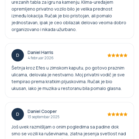
urezanih tabla za igru na kamenju. Klima-uređajem
opremljeno privatno vozilo bilo je velika prednost
između lokacija. Ručak je bio pristojan, ali pomalo
jednostavan, ipak je ceo obilazak delovao veoma dobro
organizovano i nikada užurbanо.
Daniel Harris
D
4 februar 2026
Šetnja kroz Efes u zimskom kaputu, po gotovo praznim
ulicama, delovala je nestvarno. Moj privatni vodič je sve
tempirao prema kratkim pljuskovima. Ručak je bio
ukusan, iako je muzika u restoranu bila pomalo glasna.
Daniel Cooper
D
13 septembar 2025
Još uvek razmišljam o onim pogledima sa padine dok
smo se vozili ka ruševinama, zlatna jesenja svetlost nad