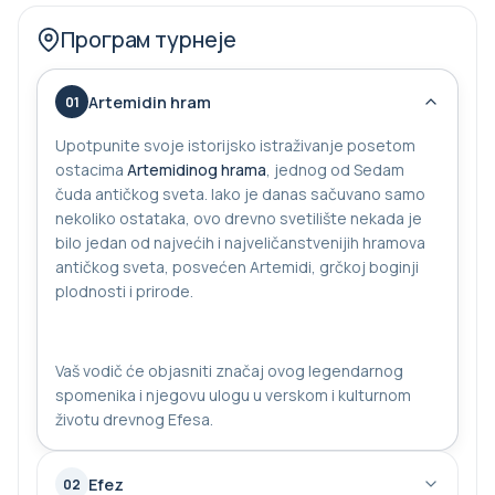
Програм турнеје
Artemidin hram
01
Upotpunite svoje istorijsko istraživanje posetom
ostacima
Artemidinog hrama
, jednog od Sedam
čuda antičkog sveta. Iako je danas sačuvano samo
nekoliko ostataka, ovo drevno svetilište nekada je
bilo jedan od najvećih i najveličanstvenijih hramova
antičkog sveta, posvećen Artemidi, grčkoj boginji
plodnosti i prirode.
Vaš vodič će objasniti značaj ovog legendarnog
spomenika i njegovu ulogu u verskom i kulturnom
životu drevnog Efesa.
Efez
02