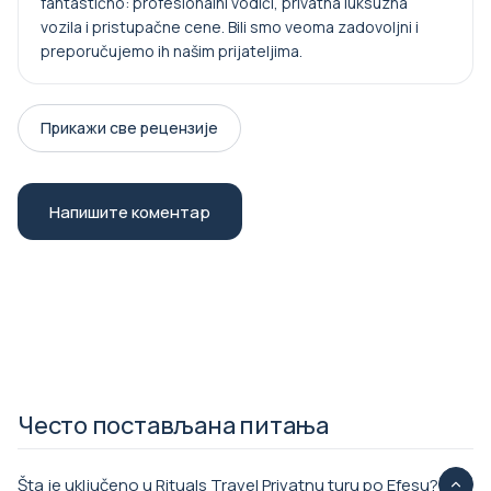
fantastično: profesionalni vodiči, privatna luksuzna
vozila i pristupačne cene. Bili smo veoma zadovoljni i
preporučujemo ih našim prijateljima.
Прикажи све рецензије
Напишите коментар
Често постављана питања
Šta je uključeno u Rituals Travel Privatnu turu po Efesu?