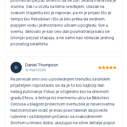
posmatrati pejzaž umesto da se žuri. Jedina mana bila je
vrućina; čak i u vozilu sa klima-uređajem, izlazak na
svakom stajalištu bio je naporan, pa mi je prijalo što je
tempo bio fleksibilan i što je bilo prilika da sednem,
popijem vodu i jednostavno uživam u pogledu. Sve u
svemu, delovalo je kao ceo dan posmatranja kako se
istorija i pejzaž stapaju, a ne samo kao obilazak jednog
poznatog lokaliteta.
Daniel Thompson
D
10 mart 2026
Rezervisali smo ovo u poslednjem trenutku sa bliskim
prijateljem i ispostavilo se da je to bio najbolji dan
našeg putovanja. Fokus je očigledno bio na drevnom
gradu Efesu, a šetnja niz mermernu ulicu ka Biblioteci
Celzusa u blagom prolećnom svetlu bila je neverovatna.
Naš licencirani vodič je imao pravi talenat da poveže
ruševine i sa biblijskim pričama i sa svakodnevnim
životom u rimsko doba, ukazujući na sitne detalje poput