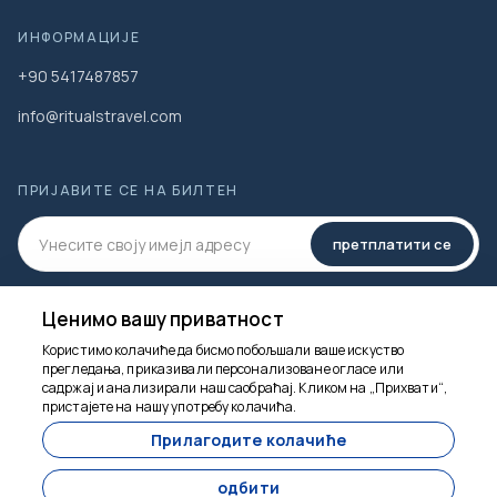
ИНФОРМАЦИЈЕ
+90 5417487857
info@ritualstravel.com
ПРИЈАВИТЕ СЕ НА БИЛТЕН
претплатити се
ДРУШТВЕНИ МЕДИЈИ
Ценимо вашу приватност
Користимо колачиће да бисмо побољшали ваше искуство
прегледања, приказивали персонализоване огласе или
садржај и анализирали наш саобраћај. Кликом на „Прихвати“,
пристајете на нашу употребу колачића.
Ту смо да помогнемо
Прилагодите колачиће
одбити