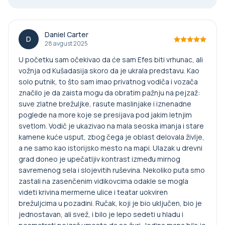
Daniel Carter
D
28 avgust 2025
U početku sam očekivao da će sam Efes biti vrhunac, ali
vožnja od Kušadasija skoro da je ukrala predstavu. Kao
solo putnik, to što sam imao privatnog vodiča i vozača
značilo je da zaista mogu da obratim pažnju na pejzaž:
suve zlatne brežuljke, rasute maslinjake i iznenadne
poglede na more koje se presijava pod jakim letnjim
svetlom. Vodič je ukazivao na mala seoska imanja i stare
kamene kuće usput, zbog čega je oblast delovala življe,
a ne samo kao istorijsko mesto na mapi. Ulazak u drevni
grad doneo je upečatljiv kontrast između mirnog
savremenog sela i slojevitih ruševina. Nekoliko puta smo
zastali na zasenčenim vidikovcima odakle se mogla
videti krivina mermerne ulice i teatar uokviren
brežuljcima u pozadini. Ručak, koji je bio uključen, bio je
jednostavan, ali svež, i bilo je lepo sedeti u hladu i