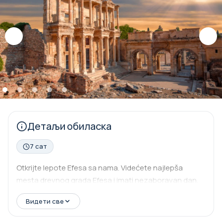
Детаљи обиласка
7 сат
Otkrijte lepote Efesa sa nama. Videćete najlepša
mesta drevnog grada Efesa i imati nezaboravan dan.
Видети све