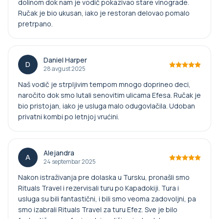
dolinom dok nam je vodič pokazivao stare vinograde.
Ručak je bio ukusan, iako je restoran delovao pomalo
pretrpano.
Daniel Harper
D
28 avgust 2025
Naš vodič je strpljivim tempom mnogo doprineo deci,
naročito dok smo lutali senovitim ulicama Efesa. Ručak je
bio pristojan, iako je usluga malo odugovlačila. Udoban
privatni kombi po letnjoj vrućini.
Alejandra
A
24 septembar 2025
Nakon istraživanja pre dolaska u Tursku, pronašli smo
Rituals Travel i rezervisali turu po Kapadokiji. Tura i
usluga su bili fantastični, i bili smo veoma zadovoljni, pa
smo izabrali Rituals Travel za turu Efez. Sve je bilo