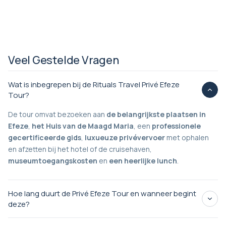
Veel Gestelde Vragen
Wat is inbegrepen bij de Rituals Travel Privé Efeze
Tour?
De tour omvat bezoeken aan
de belangrijkste plaatsen in
Efeze
,
het Huis van de Maagd Maria
, een
professionele
gecertificeerde gids
,
luxueuze privévervoer
met ophalen
en afzetten bij het hotel of de cruisehaven,
museumtoegangskosten
en
een heerlijke lunch
.
Hoe lang duurt de Privé Efeze Tour en wanneer begint
deze?
7 uur
flexibel