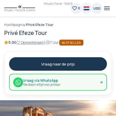
Rituals Travel - 15469
USD
0
Hoofdpagina
Privé Efeze Tour
Privé Efeze Tour
5.00
(7 Opmerkingen)
7 Uur
BESTSELLER
Vraag naar de prijs
Vraag via WhatsApp
We staan altijd voor je klaar