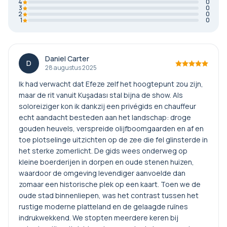
4
0
3
0
2
0
1
0
Daniel Carter
D
28 augustus 2025
Ik had verwacht dat Efeze zelf het hoogtepunt zou zijn,
maar de rit vanuit Kuşadası stal bijna de show. Als
soloreiziger kon ik dankzij een privégids en chauffeur
echt aandacht besteden aan het landschap: droge
gouden heuvels, verspreide olijfboomgaarden en af en
toe plotselinge uitzichten op de zee die fel glinsterde in
het sterke zomerlicht. De gids wees onderweg op
kleine boerderijen in dorpen en oude stenen huizen,
waardoor de omgeving levendiger aanvoelde dan
zomaar een historische plek op een kaart. Toen we de
oude stad binnenliepen, was het contrast tussen het
rustige moderne platteland en de gelaagde ruïnes
indrukwekkend. We stopten meerdere keren bij