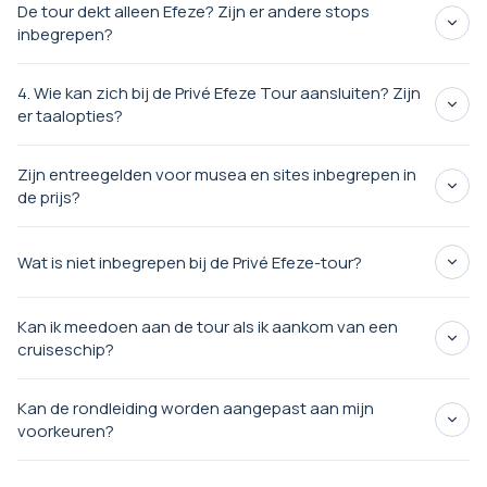
De tour dekt alleen Efeze? Zijn er andere stops
inbegrepen?
de oude stad Efeze
4. Wie kan zich bij de Privé Efeze Tour aansluiten? Zijn
huis van
er taalopties?
de Maagd Maria
andere culturele of historische sites
Zijn entreegelden voor musea en sites inbegrepen in
taal opties
Engels,
de prijs?
Spaans, Frans, Italiaans, Portugees, Chinees en
Indonesisch
toegangsprijzen voor musea
Wat is niet inbegrepen bij de Privé Efeze-tour?
Efeze en het Huis van de
Maagd Maria
inbegrepen
Kan ik meedoen aan de tour als ik aankom van een
dranken
persoonlijke uitgaven
optionele activiteiten
cruiseschip?
ophalen en afzetten bij de
Kan de rondleiding worden aangepast aan mijn
cruiseterminal
voorkeuren?