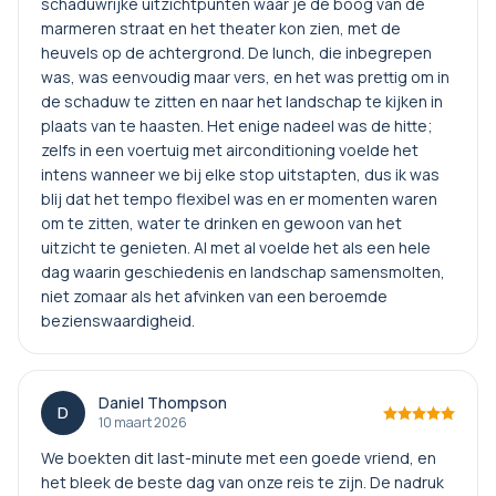
schaduwrijke uitzichtpunten waar je de boog van de
marmeren straat en het theater kon zien, met de
heuvels op de achtergrond. De lunch, die inbegrepen
was, was eenvoudig maar vers, en het was prettig om in
de schaduw te zitten en naar het landschap te kijken in
plaats van te haasten. Het enige nadeel was de hitte;
zelfs in een voertuig met airconditioning voelde het
intens wanneer we bij elke stop uitstapten, dus ik was
blij dat het tempo flexibel was en er momenten waren
om te zitten, water te drinken en gewoon van het
uitzicht te genieten. Al met al voelde het als een hele
dag waarin geschiedenis en landschap samensmolten,
niet zomaar als het afvinken van een beroemde
bezienswaardigheid.
Daniel Thompson
D
10 maart 2026
We boekten dit last-minute met een goede vriend, en
het bleek de beste dag van onze reis te zijn. De nadruk